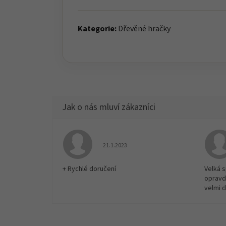
Kategorie:
Dřevěné hračky
Hodnocení obchodu je 5 z 5 hvězdiček.
21.1.2023
+ Rychlé doručení
Velká 
opravd
velmi 