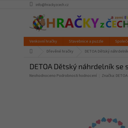
Přejít
info@hrackyzcech.cz
na
obsah
Venkovní hračky
Stavebnice a puzzle
Společ
Domů
Dřevěné hračky
DETOA Dětský náhrdelník
DETOA Dětský náhrdelník se 
Průměrné
Neohodnoceno
Podrobnosti hodnocení
Značka:
DETOA
hodnocení
produktu
je
0,0
z
5
hvězdiček.