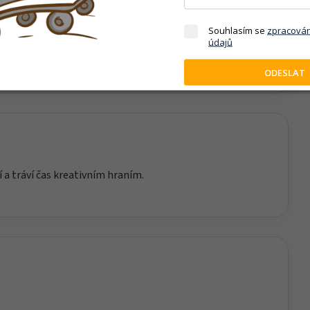
Souhlasím se
zpracová
 fantazii a přirozené objevování světa kolem nás. Díky
údajů
or hrát si vlastním tempem.
ODESLAT
í a tráví čas kreativním hraním.