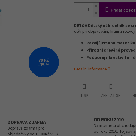
Přidat do koš
DETOA Dětský náhrdelník se sr
děti při objevování, hraní a rozvoj
Rozvíjí jemnou motoriku
Přírodní dřevěné proved
Podporuje kreativitu
– d
79 Kč
–15 %
Detailní informace
TISK
ZEPTAT SE
H
OD ROKU 2010
DOPRAVA ZDARMA
Na internetu obchoduje
Doprava zdarma pro
od roku 2010. To jsou 
objednávky od 1.500Kč v ČR