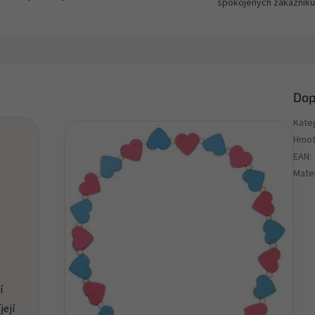
spokojených zákazníků
Dop
Kate
Hmot
EAN
:
Mater
í
její