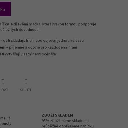
íku
díčky
je dřevěná hračka, která hravou formou podporuje
i důležitých dovedností.
– děti skládají, třídí nebo objevují jednotlivé části
ení
– příjemné a odolné pro každodenní hraní
ěti vytvářejí vlastní herní scénáře
LÍDAT
SDÍLET
ZBOŽÍ SKLADEM
me již
95% zboží máme skladem a
spousty
průběžně doplňujeme nabídku