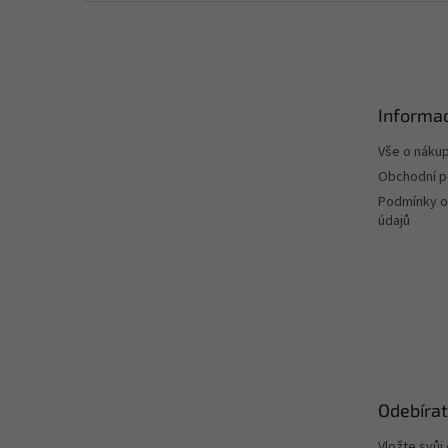
Z
á
p
a
t
Informac
í
Vše o náku
Obchodní 
Podmínky o
údajů
Odebírat
Vložte svůj