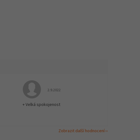
 5 z 5 hvězdiček.
Hodnocení obchodu je 5 z 5 hvězdiček.
2.9.2022
+ Velká spokojenost
Zobrazit další hodnocení