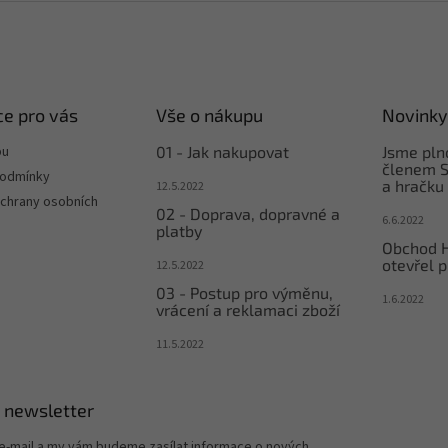
e pro vás
Vše o nákupu
Novinky
pu
01 - Jak nakupovat
Jsme pl
členem S
podmínky
a hračku
12.5.2022
chrany osobních
02 - Doprava, dopravné a
6.6.2022
platby
Obchod 
otevřel p
12.5.2022
03 - Postup pro výměnu,
1.6.2022
vrácení a reklamaci zboží
11.5.2022
 newsletter
 e-mail a my vám budeme zasílat informace o nových