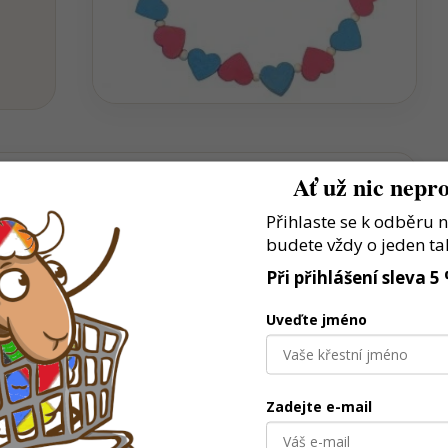
Ať už nic nepro
Přihlaste se k odběru 
í, třídí nebo objevují jednotlivé části
budete vždy o jeden ta
Při přihlášení sleva 5
 a odolné pro každodenní hraní
lastní herní scénáře
Uveďte jméno
Zadejte e-mail