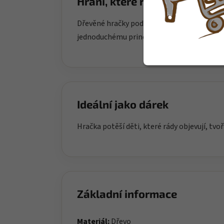
Hraní, které rozvíjí
Dřevěné hračky podporují koordinaci rukou,
jednoduchému principu dávají dětem prost
Ideální jako dárek
Hračka potěší děti, které rády objevují, tvoř
Základní informace
Materiál:
Dřevo