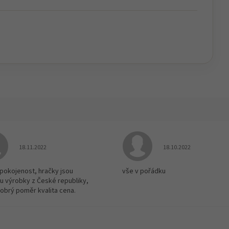
Hodnocení obchodu je 5 z 5 hvězdiček.
Hodnocení obchodu je
18.11.2022
18.10.2022
spokojenost, hračky jsou
vše v pořádku
u výrobky z České republiky,
dobrý poměr kvalita cena.