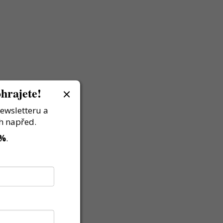
hrajete!
newsletteru a
h napřed.
 %
.