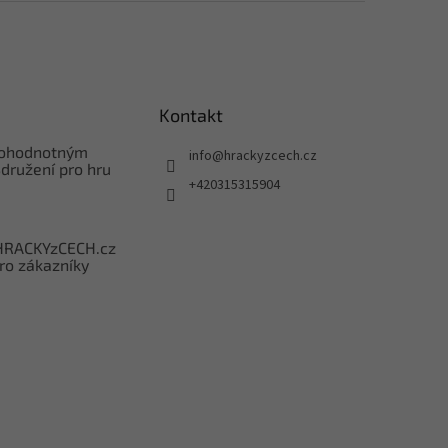
Kontakt
nohodnotným
info
@
hrackyzcech.cz
družení pro hru
+420315315904
HRACKYzCECH.cz
ro zákazníky