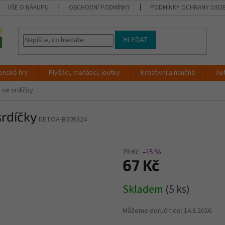
VŠE O NÁKUPU
OBCHODNÍ PODMÍNKY
PODMÍNKY OCHRANY OSOB
HLEDAT
enské hry
Plyšáci, maňásci, loutky
Kreativní a naučné
Au
 se srdíčky
srdíčky
DETOA-B305324
79 Kč
–15 %
67 Kč
Měrná
Skladem
(5 ks)
cena:
Můžeme doručit do:
14.8.2026