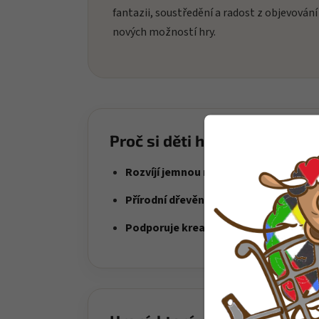
fantazii, soustředění a radost z objevování
nových možností hry.
Proč si děti hračku oblíbí?
Rozvíjí jemnou motoriku
– děti skládaj
Přírodní dřevěné provedení
– příjemné
Podporuje kreativitu
– děti vytvářejí v