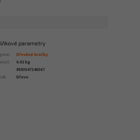
!
lňkové parametry
gorie
:
Dřevěné hračky
nost
:
0.02 kg
8593547140367
iál
:
Dřevo