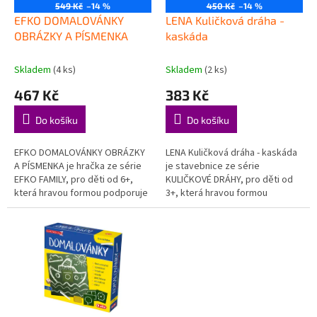
o
549 Kč
–14 %
450 Kč
–14 %
d
EFKO DOMALOVÁNKY
LENA Kuličková dráha -
u
OBRÁZKY A PÍSMENKA
kaskáda
k
t
Skladem
(4 ks)
Skladem
(2 ks)
ů
467 Kč
383 Kč
Do košíku
Do košíku
EFKO DOMALOVÁNKY OBRÁZKY
LENA Kuličková dráha - kaskáda
A PÍSMENKA je hračka ze série
je stavebnice ze série
EFKO FAMILY, pro děti od 6+,
KULIČKOVÉ DRÁHY, pro děti od
která hravou formou podporuje
3+, která hravou formou
děti při objevování, hraní a
podporuje děti při objevování,
rozvoji důležitých dovedností....
hraní a rozvoji důležitých
dovedností....