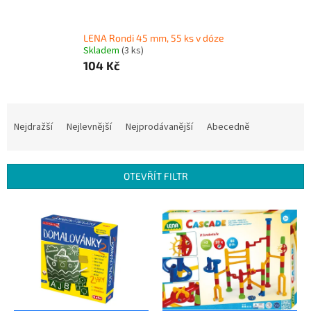
LENA Rondi 45 mm, 55 ks v dóze
Skladem
(3 ks)
104 Kč
Ř
a
Nejdražší
Nejlevnější
Nejprodávanější
Abecedně
z
e
n
OTEVŘÍT FILTR
í
p
V
r
ý
o
p
d
i
u
s
k
p
t
r
ů