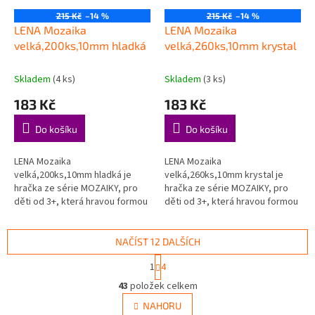
215 Kč
–14 %
215 Kč
–14 %
LENA Mozaika
LENA Mozaika
velká,200ks,10mm hladká
velká,260ks,10mm krystal
Skladem
(4 ks)
Skladem
(3 ks)
183 Kč
183 Kč
Do košíku
Do košíku
LENA Mozaika
LENA Mozaika
velká,200ks,10mm hladká je
velká,260ks,10mm krystal je
hračka ze série MOZAIKY, pro
hračka ze série MOZAIKY, pro
děti od 3+, která hravou formou
děti od 3+, která hravou formou
podporuje děti při objevování,
podporuje děti při objevování,
hraní a rozvoji důležitých
hraní a rozvoji důležitých
dovedností....
dovedností....
NAČÍST 12 DALŠÍCH
S
1
4
t
O
r
43
položek celkem
v
á
l
NAHORU
n