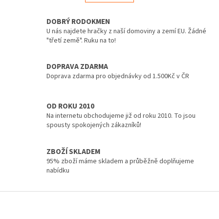
á
k
d
o
v
DOBRÝ RODOKMEN
a
á
c
U nás najdete hračky z naší domoviny a zemí EU. Žádné
n
í
"třetí země". Ruku na to!
í
p
r
DOPRAVA ZDARMA
v
Doprava zdarma pro objednávky od 1.500Kč v ČR
k
y
v
ý
OD ROKU 2010
p
Na internetu obchodujeme již od roku 2010. To jsou
i
spousty spokojených zákazníků!
s
u
ZBOŽÍ SKLADEM
95% zboží máme skladem a průběžně doplňujeme
nabídku
Z
á
p