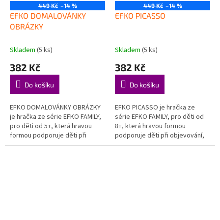
449 Kč
–14 %
449 Kč
–14 %
EFKO DOMALOVÁNKY
EFKO PICASSO
OBRÁZKY
Skladem
(5 ks)
Skladem
(5 ks)
382 Kč
382 Kč
Do košíku
Do košíku
EFKO DOMALOVÁNKY OBRÁZKY
EFKO PICASSO je hračka ze
je hračka ze série EFKO FAMILY,
série EFKO FAMILY, pro děti od
pro děti od 5+, která hravou
8+, která hravou formou
formou podporuje děti při
podporuje děti při objevování,
objevování, hraní a rozvoji
hraní a rozvoji důležitých
důležitých dovedností.
dovedností. Podporuje fantazii
Podporuje...
–...