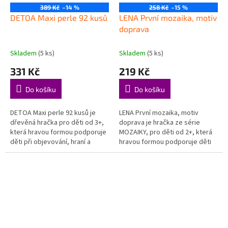
389 Kč
–14 %
258 Kč
–15 %
DETOA Maxi perle 92 kusů
LENA První mozaika, motiv
doprava
Skladem
(5 ks)
Skladem
(5 ks)
331 Kč
219 Kč
Do košíku
Do košíku
DETOA Maxi perle 92 kusů je
LENA První mozaika, motiv
dřevěná hračka pro děti od 3+,
doprava je hračka ze série
která hravou formou podporuje
MOZAIKY, pro děti od 2+, která
děti při objevování, hraní a
hravou formou podporuje děti
rozvoji důležitých dovedností.
při objevování, hraní a rozvoji
Rozvíjí jemnou motoriku –...
důležitých dovedností....