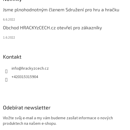
Jsme plnohodnotným členem Sdružení pro hru a hračku
6.6.2022
Obchod HRACKYzCECH.cz otevřel pro zákazníky
1.6.2022
Kontakt
info
@
hrackyzcech.cz
+420315315904
Odebírat newsletter
Vložte svůj e-mail a my vám budeme zasílat informace o nových
produktech na našem e-shopu.