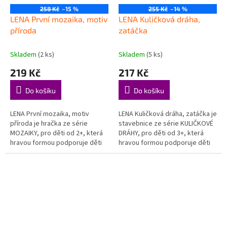
258 Kč
–15 %
255 Kč
–14 %
LENA První mozaika, motiv
LENA Kuličková dráha,
příroda
zatáčka
Skladem
(2 ks)
Skladem
(5 ks)
219 Kč
217 Kč
Do košíku
Do košíku
LENA První mozaika, motiv
LENA Kuličková dráha, zatáčka je
příroda je hračka ze série
stavebnice ze série KULIČKOVÉ
MOZAIKY, pro děti od 2+, která
DRÁHY, pro děti od 3+, která
hravou formou podporuje děti
hravou formou podporuje děti
při objevování, hraní a rozvoji
při objevování, hraní a rozvoji
důležitých dovedností....
důležitých dovedností....