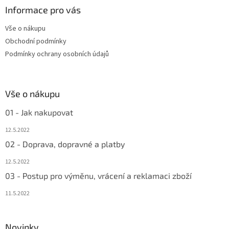
a
Informace pro vás
t
Vše o nákupu
í
Obchodní podmínky
Podmínky ochrany osobních údajů
Vše o nákupu
01 - Jak nakupovat
12.5.2022
02 - Doprava, dopravné a platby
12.5.2022
03 - Postup pro výměnu, vrácení a reklamaci zboží
11.5.2022
Novinky