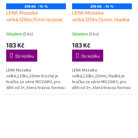
215 Kč
–14 %
215 Kč
–14 %
LENA Mozaika
LENA Mozaika
velká,120ks,15mm krystal
velká,120ks,15mm, hladká
Skladem
(5 ks)
Skladem
(5 ks)
183 Kč
183 Kč
Do košíku
Do košíku
LENA Mozaika
LENA Mozaika
velká,120ks,15mm krystal je
velká,120ks,15mm, hladká je
hračka ze série MOZAIKY, pro
hračka ze série MOZAIKY, pro
děti od 3+, která hravou formou
děti od 3+, která hravou formou
podporuje děti při objevování,
podporuje děti při objevování,
hraní a rozvoji důležitých
hraní a rozvoji důležitých
dovedností....
dovedností....