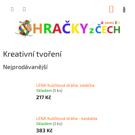
Přejít
NÁKUP
na
obsah
KOŠÍK
Kreativní tvoření
Nejprodávanější
LENA Kuličková dráha, zatáčka
Skladem
(5 ks)
217 Kč
LENA Kuličková dráha - kaskáda
Skladem
(2 ks)
383 Kč