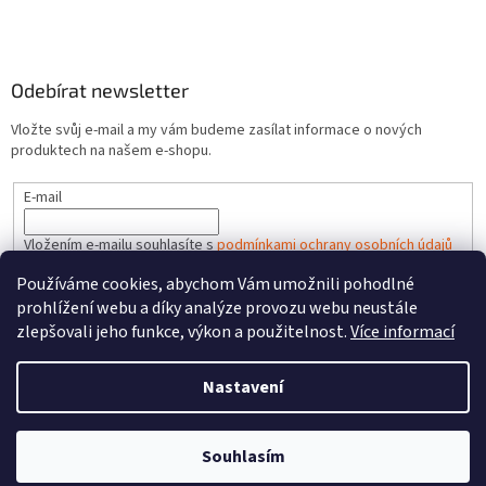
Odebírat newsletter
Vložte svůj e-mail a my vám budeme zasílat informace o nových
produktech na našem e-shopu.
E-mail
Vložením e-mailu souhlasíte s
podmínkami ochrany osobních údajů
Používáme cookies, abychom Vám umožnili pohodlné
PŘIHLÁSIT SE
prohlížení webu a díky analýze provozu webu neustále
zlepšovali jeho funkce, výkon a použitelnost.
Více informací
Nastavení
Vytvořil Shoptet
Souhlasím
Copyright 2026
HRACKYzCECH.cz
. Všechna práva vyhrazena.