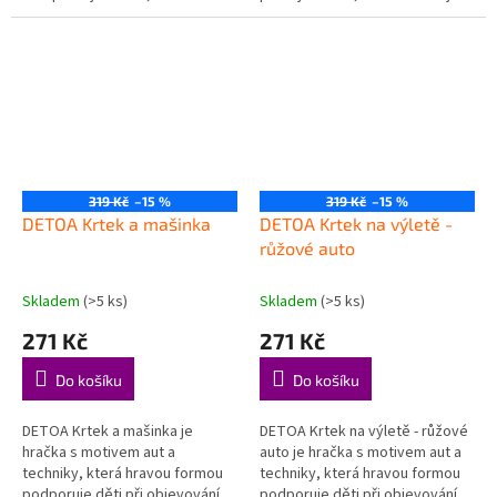
rozvoji důležitých dovedností.
důležitých dovedností. Svět aut
Rozvíjí jemnou motoriku –...
a techniky – děti...
319 Kč
–15 %
319 Kč
–15 %
DETOA Krtek a mašinka
DETOA Krtek na výletě -
růžové auto
Skladem
(>5 ks)
Skladem
(>5 ks)
271 Kč
271 Kč
Do košíku
Do košíku
DETOA Krtek a mašinka je
DETOA Krtek na výletě - růžové
hračka s motivem aut a
auto je hračka s motivem aut a
techniky, která hravou formou
techniky, která hravou formou
podporuje děti při objevování,
podporuje děti při objevování,