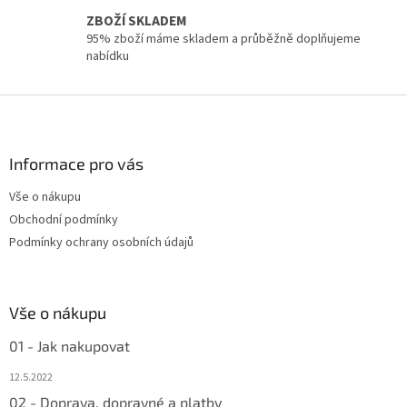
u
ZBOŽÍ SKLADEM
95% zboží máme skladem a průběžně doplňujeme
nabídku
Z
á
p
a
Informace pro vás
t
Vše o nákupu
í
Obchodní podmínky
Podmínky ochrany osobních údajů
Vše o nákupu
01 - Jak nakupovat
12.5.2022
02 - Doprava, dopravné a platby