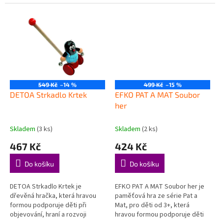
důležitých dovedností. Rozvíjí
hraní a rozvoji důležitých
jemnou motoriku – děti...
dovedností. Svět aut a techniky
–...
549 Kč
–14 %
499 Kč
–15 %
DETOA Strkadlo Krtek
EFKO PAT A MAT Soubor
her
Skladem
(3 ks)
Skladem
(2 ks)
467 Kč
424 Kč
Do košíku
Do košíku
DETOA Strkadlo Krtek je
EFKO PAT A MAT Soubor her je
dřevěná hračka, která hravou
paměťová hra ze série Pat a
formou podporuje děti při
Mat, pro děti od 3+, která
objevování, hraní a rozvoji
hravou formou podporuje děti