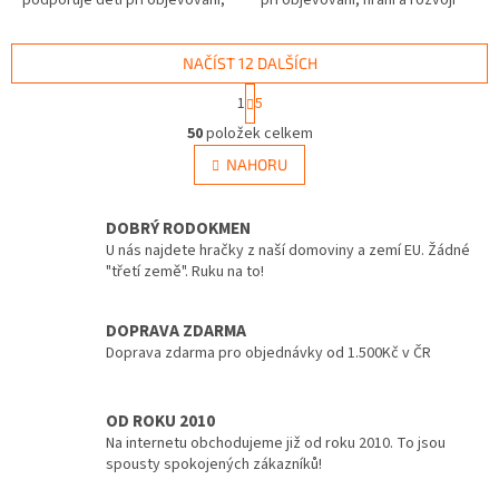
podporuje děti při objevování,
při objevování, hraní a rozvoji
hraní a rozvoji důležitých
důležitých dovedností. Rozvíjí
dovedností. Svět aut a...
jemnou motoriku – děti...
NAČÍST 12 DALŠÍCH
S
1
5
t
O
r
50
položek celkem
v
á
l
NAHORU
n
á
k
d
o
v
DOBRÝ RODOKMEN
a
á
c
U nás najdete hračky z naší domoviny a zemí EU. Žádné
n
í
"třetí země". Ruku na to!
í
p
r
DOPRAVA ZDARMA
v
Doprava zdarma pro objednávky od 1.500Kč v ČR
k
y
v
ý
OD ROKU 2010
p
Na internetu obchodujeme již od roku 2010. To jsou
i
spousty spokojených zákazníků!
s