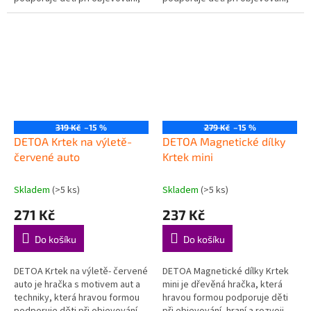
hraní a rozvoji důležitých
hraní a rozvoji důležitých
dovedností. Svět aut a techniky
dovedností. Svět aut a...
– děti...
319 Kč
–15 %
279 Kč
–15 %
DETOA Krtek na výletě-
DETOA Magnetické dílky
červené auto
Krtek mini
Skladem
(>5 ks)
Skladem
(>5 ks)
271 Kč
237 Kč
Do košíku
Do košíku
DETOA Krtek na výletě- červené
DETOA Magnetické dílky Krtek
auto je hračka s motivem aut a
mini je dřevěná hračka, která
techniky, která hravou formou
hravou formou podporuje děti