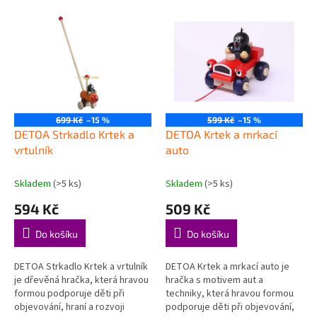
p
V
r
ý
o
p
d
i
u
s
k
p
t
r
ů
o
699 Kč
–15 %
599 Kč
–15 %
d
DETOA Strkadlo Krtek a
DETOA Krtek a mrkací
u
vrtulník
auto
k
t
Skladem
(>5 ks)
Skladem
(>5 ks)
ů
594 Kč
509 Kč
Do košíku
Do košíku
DETOA Strkadlo Krtek a vrtulník
DETOA Krtek a mrkací auto je
je dřevěná hračka, která hravou
hračka s motivem aut a
formou podporuje děti při
techniky, která hravou formou
objevování, hraní a rozvoji
podporuje děti při objevování,