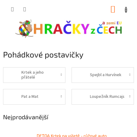
Přejít
NÁKUP
na
obsah
KOŠÍK
Pohádkové postavičky
Krtek a jeho
Spejbl a Hurvínek
přátelé
Pat a Mat
Loupežník Rumcajs
Nejprodávanější
DETOA Krtek na výletě - růžové auto