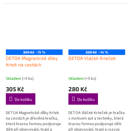
důležitých dovedností. Trénuje
hraní a rozvoji důležitých
paměť a postřeh – zábava i
dovedností. Hraní na...
rozvoj v...
359 Kč
–15 %
329 Kč
–14 %
DETOA Magnetické dílky
DETOA Vláček Krteček
Krtek na cestách
Skladem
(>5 ks)
Skladem
(>5 ks)
305 Kč
280 Kč
Do košíku
Do košíku
DETOA Magnetické dílky Krtek
DETOA Vláček Krteček je hračka
na cestách je dřevěná hračka,
s motivem aut a techniky, která
která hravou formou podporuje
hravou formou podporuje děti
děti při objevování, hraní a
při objevování, hraní a rozvoji