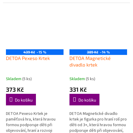
důležitých dovedností. Rozvíjí
při objevování, hraní a rozvoji
jemnou motoriku – děti
důležitých dovedností....
skládají,...
439 Kč
–15 %
389 Kč
–14 %
DETOA Pexeso Krtek
DETOA Magnetické
divadlo krtek
Skladem
(5 ks)
Skladem
(5 ks)
373 Kč
331 Kč
Do košíku
Do košíku
DETOA Pexeso Krtek je
DETOA Magnetické divadlo
paměťová hra, která hravou
krtek je figurka pro hraní rolí pro
formou podporuje děti při
děti od 3+, která hravou formou
objevování, hraní a rozvoji
podporuje děti při objevování,