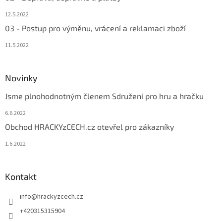
12.5.2022
03 - Postup pro výměnu, vrácení a reklamaci zboží
11.5.2022
Novinky
Jsme plnohodnotným členem Sdružení pro hru a hračku
6.6.2022
Obchod HRACKYzCECH.cz otevřel pro zákazníky
1.6.2022
Kontakt
info
@
hrackyzcech.cz
+420315315904