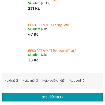
Skladem
(>5 ks)
271 Kč
EFKO PAT A MAT Černý Petr
Skladem
(2 ks)
47 Kč
EFKO PAT A MAT Pexeso stříhací
Skladem
(2 ks)
33 Kč
Ř
a
Nejdražší
Nejlevnější
Nejprodávanější
Abecedně
z
e
n
OTEVŘÍT FILTR
í