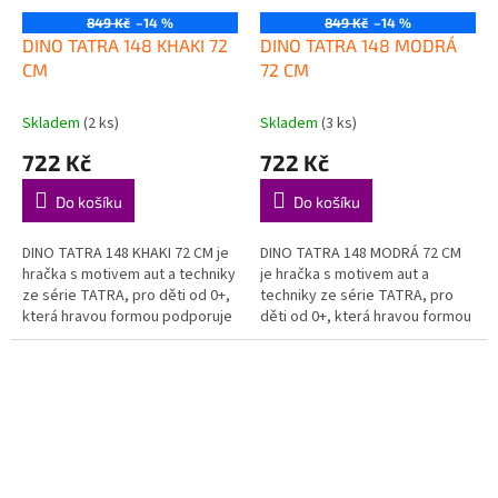
849 Kč
–14 %
849 Kč
–14 %
DINO TATRA 148 KHAKI 72
DINO TATRA 148 MODRÁ
CM
72 CM
Skladem
(2 ks)
Skladem
(3 ks)
722 Kč
722 Kč
Do košíku
Do košíku
DINO TATRA 148 KHAKI 72 CM je
DINO TATRA 148 MODRÁ 72 CM
hračka s motivem aut a techniky
je hračka s motivem aut a
ze série TATRA, pro děti od 0+,
techniky ze série TATRA, pro
která hravou formou podporuje
děti od 0+, která hravou formou
děti při objevování, hraní a
podporuje děti při objevování,
rozvoji důležitých...
hraní a rozvoji důležitých...