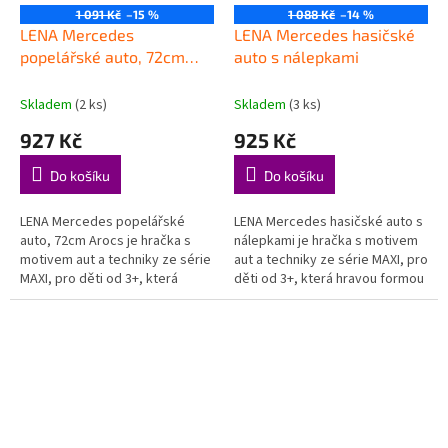
1 091 Kč
–15 %
1 088 Kč
–14 %
LENA Mercedes
LENA Mercedes hasičské
popelářské auto, 72cm
auto s nálepkami
Arocs
Skladem
(2 ks)
Skladem
(3 ks)
927 Kč
925 Kč
Do košíku
Do košíku
LENA Mercedes popelářské
LENA Mercedes hasičské auto s
auto, 72cm Arocs je hračka s
nálepkami je hračka s motivem
motivem aut a techniky ze série
aut a techniky ze série MAXI, pro
MAXI, pro děti od 3+, která
děti od 3+, která hravou formou
hravou formou podporuje děti
podporuje děti při objevování,
při objevování, hraní a rozvoji...
hraní a rozvoji...