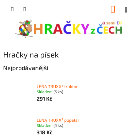
Přejít
NÁKUP
na
obsah
KOŠÍK
Hračky na písek
Nejprodávanější
LENA TRUXX² traktor
Skladem
(5 ks)
291 Kč
LENA TRUXX² popelář
Skladem
(5 ks)
318 Kč