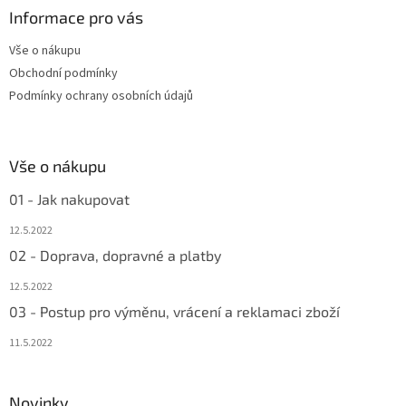
a
Informace pro vás
t
Vše o nákupu
í
Obchodní podmínky
Podmínky ochrany osobních údajů
Vše o nákupu
01 - Jak nakupovat
12.5.2022
02 - Doprava, dopravné a platby
12.5.2022
03 - Postup pro výměnu, vrácení a reklamaci zboží
11.5.2022
Novinky