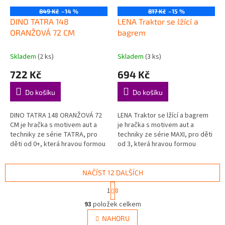
849 Kč
–14 %
817 Kč
–15 %
DINO TATRA 148
LENA Traktor se lžící a
ORANŽOVÁ 72 CM
bagrem
Skladem
(2 ks)
Skladem
(3 ks)
722 Kč
694 Kč
Do košíku
Do košíku
DINO TATRA 148 ORANŽOVÁ 72
LENA Traktor se lžící a bagrem
CM je hračka s motivem aut a
je hračka s motivem aut a
techniky ze série TATRA, pro
techniky ze série MAXI, pro děti
děti od 0+, která hravou formou
od 3, která hravou formou
podporuje děti při objevování,
podporuje děti při objevování,
hraní a rozvoji důležitých...
hraní a rozvoji důležitých...
NAČÍST 12 DALŠÍCH
S
1
8
t
O
r
93
položek celkem
v
á
l
NAHORU
n