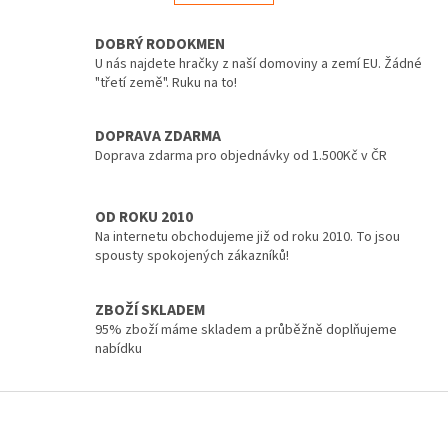
á
k
d
o
v
DOBRÝ RODOKMEN
a
á
c
U nás najdete hračky z naší domoviny a zemí EU. Žádné
n
í
"třetí země". Ruku na to!
í
p
r
DOPRAVA ZDARMA
v
Doprava zdarma pro objednávky od 1.500Kč v ČR
k
y
v
ý
OD ROKU 2010
p
Na internetu obchodujeme již od roku 2010. To jsou
i
spousty spokojených zákazníků!
s
u
ZBOŽÍ SKLADEM
95% zboží máme skladem a průběžně doplňujeme
nabídku
Z
á
p