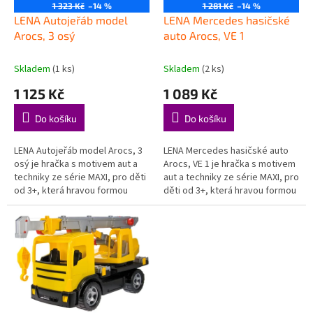
o
1 323 Kč
–14 %
1 281 Kč
–14 %
d
LENA Autojeřáb model
LENA Mercedes hasičské
u
Arocs, 3 osý
auto Arocs, VE 1
k
t
Skladem
(1 ks)
Skladem
(2 ks)
ů
1 125 Kč
1 089 Kč
Do košíku
Do košíku
LENA Autojeřáb model Arocs, 3
LENA Mercedes hasičské auto
osý je hračka s motivem aut a
Arocs, VE 1 je hračka s motivem
techniky ze série MAXI, pro děti
aut a techniky ze série MAXI, pro
od 3+, která hravou formou
děti od 3+, která hravou formou
podporuje děti při objevování,
podporuje děti při objevování,
hraní a rozvoji důležitých...
hraní a rozvoji...