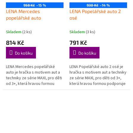
958 Kč
–15 %
930 Kč
–14 %
LENA Mercedes
LENA Popelářské auto 2
popelářské auto
osé
Skladem
(2 ks)
Skladem
(3 ks)
814 Kč
791 Kč
Do košíku
Do košíku
LENA Mercedes popelářské
LENA Popelářské auto 2 osé je
auto je hračka s motivem aut a
hračka s motivem aut a techniky
techniky ze série MAXI, pro děti
ze série MAXI, pro děti od 3+,
od 3+, která hravou formou
která hravou formou podporuje
podporuje děti při objevování,
děti při objevování, hraní a
hraní a rozvoji důležitých...
rozvoji důležitých...