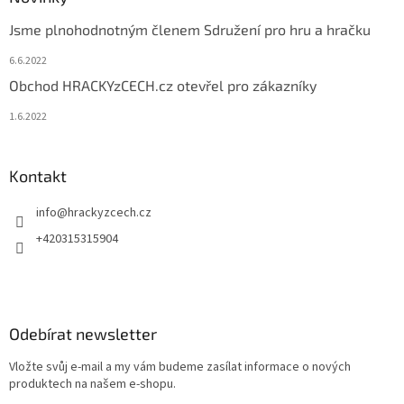
Jsme plnohodnotným členem Sdružení pro hru a hračku
6.6.2022
Obchod HRACKYzCECH.cz otevřel pro zákazníky
1.6.2022
Kontakt
info
@
hrackyzcech.cz
+420315315904
Odebírat newsletter
Vložte svůj e-mail a my vám budeme zasílat informace o nových
produktech na našem e-shopu.