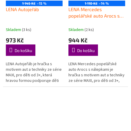
1 145 Kč
–15 %
1 110 Kč
–14 %
LENA Autojeřáb
LENA Mercedes
popelářské auto Arocs s
nálepkami
Skladem
(3 ks)
Skladem
(2 ks)
973 Kč
944 Kč
Do košíku
Do košíku
LENA Autojeřáb je hračka s
LENA Mercedes popelářské
motivem aut a techniky ze série
auto Arocs s nálepkami je
MAXI, pro děti od 3+, která
hračka s motivem aut a techniky
hravou formou podporuje děti
ze série MAXI, pro děti od 3+,
při objevování, hraní a rozvoji
která hravou formou podporuje
důležitých dovedností....
děti při objevování, hraní a...