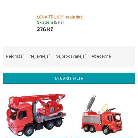
LENA TRUXX² nakladač
Skladem
(5 ks)
276 Kč
Ř
a
Nejdražší
Nejlevnější
Nejprodávanější
Abecedně
z
e
n
OTEVŘÍT FILTR
í
p
V
r
ý
o
p
d
i
u
s
k
p
t
r
ů