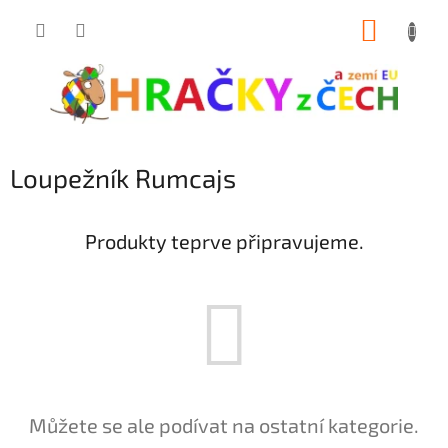
Přejít
NÁKUP
na
obsah
KOŠÍK
Loupežník Rumcajs
Produkty teprve připravujeme.
Můžete se ale podívat na ostatní kategorie.