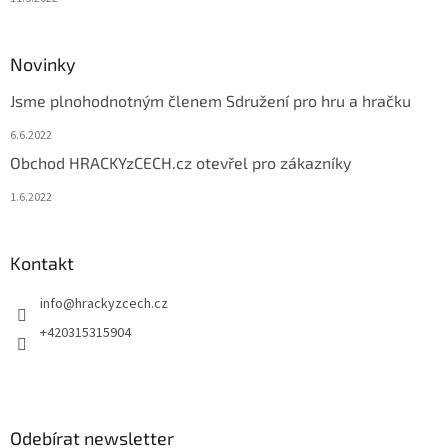
Novinky
Jsme plnohodnotným členem Sdružení pro hru a hračku
6.6.2022
Obchod HRACKYzCECH.cz otevřel pro zákazníky
1.6.2022
Kontakt
info
@
hrackyzcech.cz
+420315315904
Odebírat newsletter