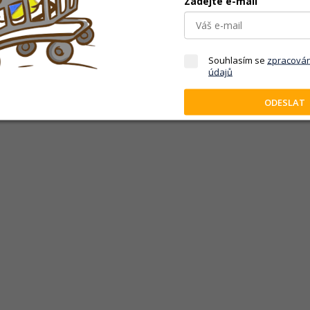
Zadejte e-mail
Souhlasím se
zpracová
údajů
ODESLAT