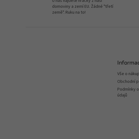
U nás najdete hračky z naší
domoviny a zemí EU. Žádné "třetí
země". Ruku na to!
Z
á
p
a
t
Informac
í
Vše o náku
Obchodní 
Podmínky o
údajů