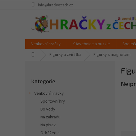
Přejít
info@hrackyzcech.cz
na
obsah
Venkovní hračky
Stavebnice a puzzle
Společ
Domů
Figurky a zvířátka
Figurky s magnetem
P
Fig
o
Přeskočit
s
Kategorie
kategorie
Nejpr
t
r
Venkovní hračky
a
Sportovní hry
n
Do vody
n
í
Na zahradu
p
Na písek
a
Odrážedla
Ř