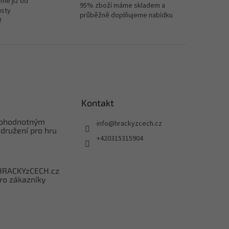
me již od
95% zboží máme skladem a
usty
průběžně doplňujeme nabídku
!
Kontakt
nohodnotným
info
@
hrackyzcech.cz
družení pro hru
+420315315904
HRACKYzCECH.cz
ro zákazníky