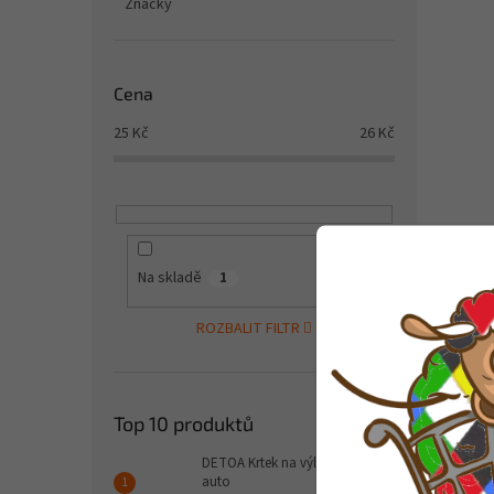
Značky
Cena
25
Kč
26
Kč
Na skladě
1
ROZBALIT FILTR
Top 10 produktů
DETOA Krtek na výletě - růžové
auto