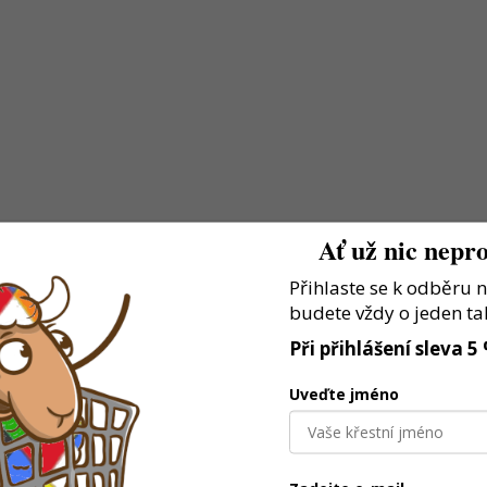
u
Ať už nic nepro
Přihlaste se k odběru 
budete vždy o jeden ta
Při přihlášení sleva 5
Uveďte jméno