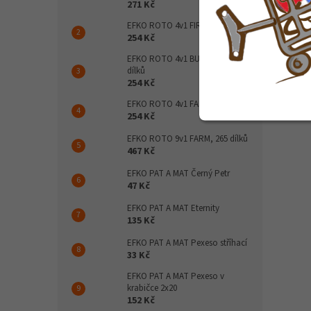
271 Kč
EFKO ROTO 4v1 FIRE, 198 dílků
254 Kč
EFKO ROTO 4v1 BUILD, 211
dílků
254 Kč
EFKO ROTO 4v1 FARM, 147 dílků
254 Kč
EFKO ROTO 9v1 FARM, 265 dílků
467 Kč
EFKO PAT A MAT Černý Petr
47 Kč
EFKO PAT A MAT Eternity
135 Kč
EFKO PAT A MAT Pexeso stříhací
33 Kč
EFKO PAT A MAT Pexeso v
krabičce 2x20
152 Kč