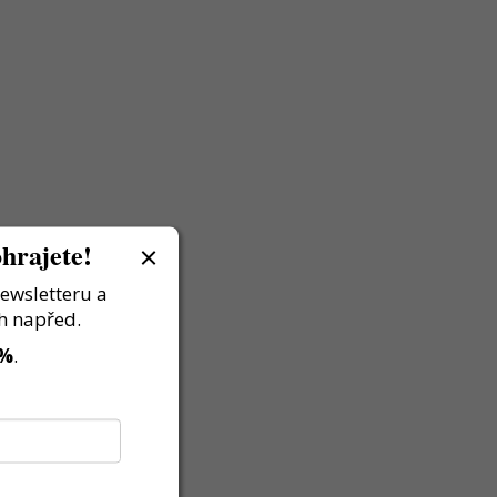
hrajete!
newsletteru a
h napřed.
 %
.