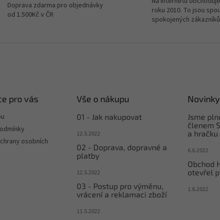
Na internetu obchoduje
Doprava zdarma pro objednávky
roku 2010. To jsou spo
od 1.500Kč v ČR
spokojených zákazníků
e pro vás
Vše o nákupu
Novinky
pu
01 - Jak nakupovat
Jsme pl
členem S
podmínky
a hračku
12.5.2022
chrany osobních
02 - Doprava, dopravné a
6.6.2022
platby
Obchod 
otevřel p
12.5.2022
03 - Postup pro výměnu,
1.6.2022
vrácení a reklamaci zboží
11.5.2022