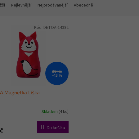
žší
Nejlevnější
Nejprodávanější
Abecedně
Kód:
DETOA-14382
29 Kč
–13 %
A Magnetka Liška
Skladem
(4 ks)
Do košíku
č