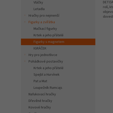
DETOA 
Vláčky
rolí, 
Letadla
objevo
Hračky pro nejmenší
dovedn
vytváře
Figurky a zvířátka
Mačkací figurky
Krtek a jeho přátelé
Figurky s magnetem
IGRÁČEK
Hry pro jednotlivce
Pohádkové postavičky
Krtek a jeho přátelé
Spejbl a Hurvínek
Pat a Mat
Loupežník Rumcajs
Nafukovací hračky
Dřevěné hračky
Kovové hračky