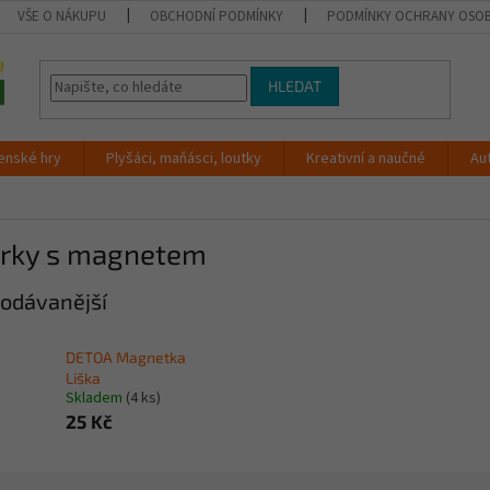
VŠE O NÁKUPU
OBCHODNÍ PODMÍNKY
PODMÍNKY OCHRANY OSOB
HLEDAT
enské hry
Plyšáci, maňásci, loutky
Kreativní a naučné
Au
urky s magnetem
odávanější
DETOA Magnetka
Liška
Skladem
(4 ks)
25 Kč