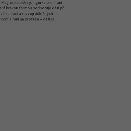
Magnetka Liška je figurka pro hraní
která hravou formou podporuje děti při
vání, hraní a rozvoji důležitých
ostí. Hraní na profese – děti si
jí...
O
v
l
á
d
a
c
í
p
r
v
k
y
v
ý
p
i
s