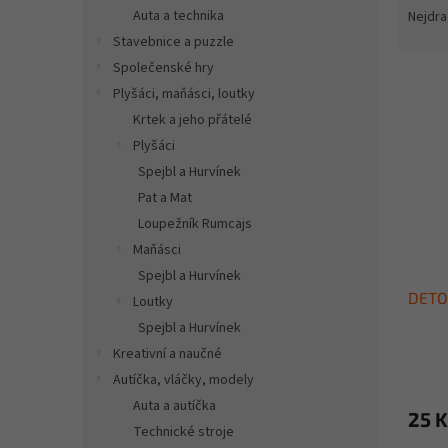
n
a
Auta a technika
Nejdra
e
z
Stavebnice a puzzle
l
e
Společenské hry
V
n
Plyšáci, maňásci, loutky
ý
í
Krtek a jeho přátelé
p
p
i
r
Plyšáci
s
o
Spejbl a Hurvínek
p
d
Pat a Mat
r
u
Loupežník Rumcajs
o
k
Maňásci
d
t
Spejbl a Hurvínek
u
ů
DETO
k
Loutky
t
Spejbl a Hurvínek
ů
Kreativní a naučné
Autíčka, vláčky, modely
Auta a autíčka
25 K
Technické stroje