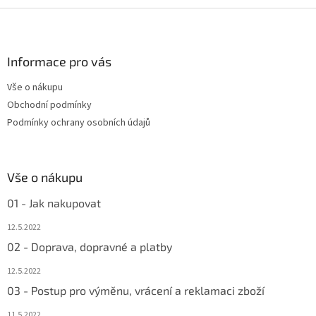
Z
á
p
a
Informace pro vás
t
Vše o nákupu
í
Obchodní podmínky
Podmínky ochrany osobních údajů
Vše o nákupu
01 - Jak nakupovat
12.5.2022
02 - Doprava, dopravné a platby
12.5.2022
03 - Postup pro výměnu, vrácení a reklamaci zboží
11.5.2022