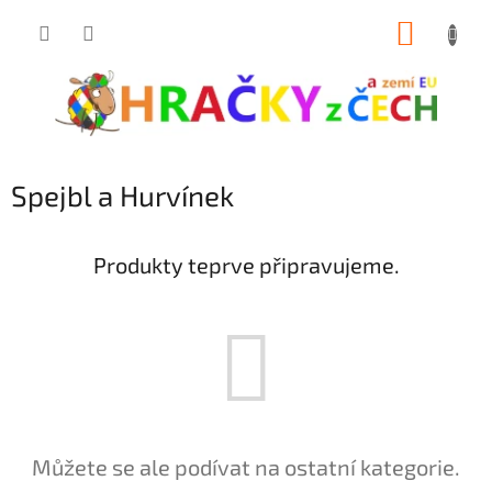
Přejít
NÁKUP
na
obsah
KOŠÍK
Spejbl a Hurvínek
Produkty teprve připravujeme.
Můžete se ale podívat na ostatní kategorie.