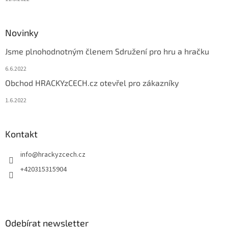
Novinky
Jsme plnohodnotným členem Sdružení pro hru a hračku
6.6.2022
Obchod HRACKYzCECH.cz otevřel pro zákazníky
1.6.2022
Kontakt
info
@
hrackyzcech.cz
+420315315904
Odebírat newsletter