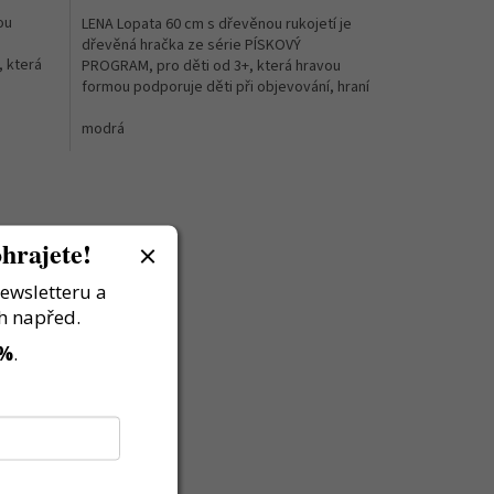
ou
LENA Lopata 60 cm s dřevěnou rukojetí je
e
dřevěná hračka ze série PÍSKOVÝ
 která
PROGRAM, pro děti od 3+, která hravou
formou podporuje děti při objevování, hraní
a rozvoji důležitých...
modrá
hrajete!
newsletteru a
h napřed.
 %
.