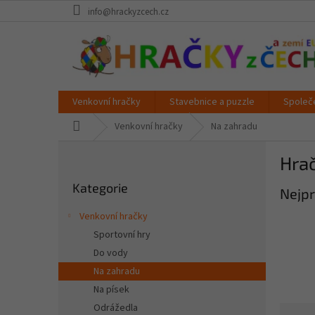
Přejít
info@hrackyzcech.cz
na
obsah
Venkovní hračky
Stavebnice a puzzle
Společ
Domů
Venkovní hračky
Na zahradu
P
Hrač
o
Přeskočit
s
Kategorie
kategorie
Nejpr
t
r
Venkovní hračky
a
Sportovní hry
n
Do vody
n
í
Na zahradu
p
Na písek
a
Odrážedla
Ř