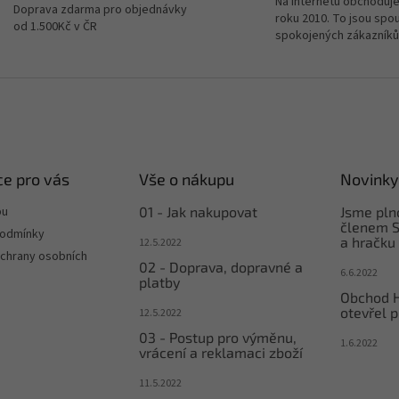
Na internetu obchoduje
Doprava zdarma pro objednávky
roku 2010. To jsou spo
od 1.500Kč v ČR
spokojených zákazníků
e pro vás
Vše o nákupu
Novinky
pu
01 - Jak nakupovat
Jsme pl
členem S
podmínky
a hračku
12.5.2022
chrany osobních
02 - Doprava, dopravné a
6.6.2022
platby
Obchod 
otevřel p
12.5.2022
03 - Postup pro výměnu,
1.6.2022
vrácení a reklamaci zboží
11.5.2022