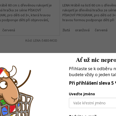
rábě 60 cm s dřevěnou rukojetí je
LENA Hrábě na listí 60 cm s dřevěn
á hračka ze série PÍSKOVÝ
rukojetí je dřevěná hračka ze séri
M, pro děti od 3+, která hravou
PÍSKOVÝ PROGRAM, pro děti od 3+,
 podporuje děti při objevování,
hravou formou podporuje děti při
 rozvoji důležitých...
objevování, hraní a rozvoji...
červená
žlutá
oranžová
červená
Kód:
LENA-5480-MOD
Ať už nic nepro
Přihlaste se k odběru 
budete vždy o jeden ta
40 Kč
–15 %
Při přihlášení sleva 5
Uveďte jméno
Hrábě s dřevěnou rukojetí, 30
Skladem
(1 ks)