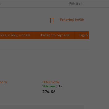
NÍCH ÚDAJŮ
Přihlášení
NÁKUPNÍ
Prázdný košík
KOŠÍK
tíčka, vláčky, modely
Hračky pro nejmenší
Figurky a zvířátka
odrý
LENA Vozík
Skladem
(5 ks)
274 Kč