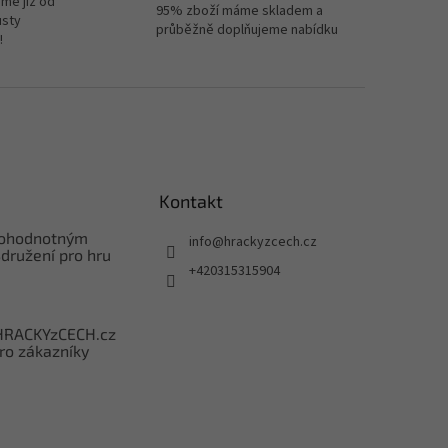
me již od
95% zboží máme skladem a
usty
průběžně doplňujeme nabídku
!
Kontakt
nohodnotným
info
@
hrackyzcech.cz
družení pro hru
+420315315904
HRACKYzCECH.cz
ro zákazníky