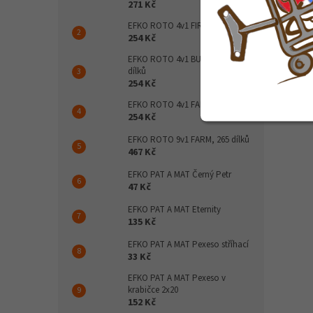
271 Kč
34 
EFKO ROTO 4v1 FIRE, 198 dílků
254 Kč
LENA H
EFKO ROTO 4v1 BUILD, 211
dřevěn
dílků
PROGRA
254 Kč
formou
a rozvo
EFKO ROTO 4v1 FARM, 147 dílků
254 Kč
červe
EFKO ROTO 9v1 FARM, 265 dílků
467 Kč
EFKO PAT A MAT Černý Petr
47 Kč
EFKO PAT A MAT Eternity
135 Kč
EFKO PAT A MAT Pexeso stříhací
33 Kč
EFKO PAT A MAT Pexeso v
krabičce 2x20
152 Kč