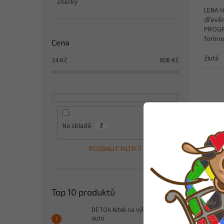
Značky
LENA H
dřevěn
PROGRA
formou
Cena
hraní a
žlutá
34
Kč
608
Kč
Na skladě
7
ROZBALIT FILTR
LENA 
Top 10 produktů
cm
DETOA Krtek na výletě - růžové
auto