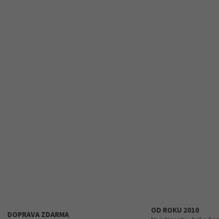
v
ý
p
i
s
u
OD ROKU 2010
DOPRAVA ZDARMA