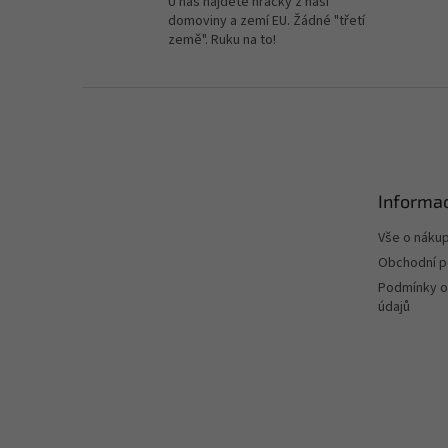
U nás najdete hračky z naší
domoviny a zemí EU. Žádné "třetí
země". Ruku na to!
Z
á
p
a
t
Informac
í
Vše o náku
Obchodní 
Podmínky o
údajů