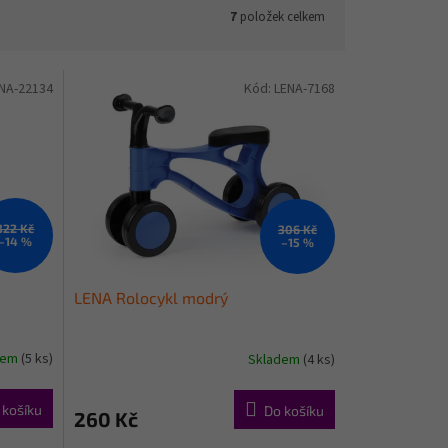
7
položek celkem
NA-22134
Kód:
LENA-7168
322 Kč
306 Kč
–14 %
–15 %
LENA Rolocykl modrý
dem
(5 ks)
Skladem
(4 ks)
 košíku
Do košíku
260 Kč