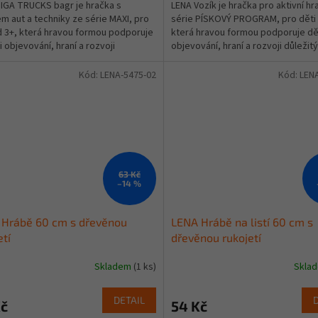
IGA TRUCKS bagr je hračka s
LENA Vozík je hračka pro aktivní hr
m aut a techniky ze série MAXI, pro
série PÍSKOVÝ PROGRAM, pro děti 
d 3+, která hravou formou podporuje
která hravou formou podporuje dět
i objevování, hraní a rozvoji
objevování, hraní a rozvoji důležit
ých...
dovedností....
Kód:
LENA-5475-02
Kód:
LEN
63 Kč
–14 %
 Hrábě 60 cm s dřevěnou
LENA Hrábě na listí 60 cm s
etí
dřevěnou rukojetí
Skladem
(1 ks)
Skla
DETAIL
Kč
54 Kč