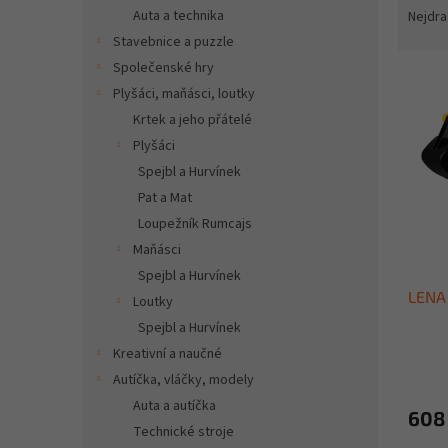
n
a
Auta a technika
Nejdra
e
z
Stavebnice a puzzle
l
e
Společenské hry
V
n
Plyšáci, maňásci, loutky
ý
í
Krtek a jeho přátelé
p
p
i
r
Plyšáci
s
o
Spejbl a Hurvínek
p
d
Pat a Mat
r
u
Loupežník Rumcajs
o
k
Maňásci
d
t
Spejbl a Hurvínek
u
ů
LENA
k
Loutky
t
Spejbl a Hurvínek
ů
Kreativní a naučné
Autíčka, vláčky, modely
Auta a autíčka
608
Technické stroje