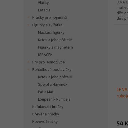
LENA G
Vláčky
motive
Letadla
děti o
Hračky pro nejmenší
děti př
důležit
Figurky a zvířátka
Mačkací figurky
Krtek a jeho přátelé
Figurky s magnetem
IGRÁČEK
Hry pro jednotlivce
Pohádkové postavičky
Krtek a jeho přátelé
Spejbl a Hurvínek
LENA
Pat a Mat
rukoj
Loupežník Rumcajs
Nafukovací hračky
Dřevěné hračky
Kovové hračky
54 