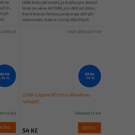
aní ze
LENA Rolocykl modrý je hračka pro aktivní
od 3+,
hraní ze série AKTIVNÍ, pro děti od 18m+,
i při
která hravou formou podporuje děti při
ých
objevování, hraní a rozvoji důležitých
dovedností....
A-5476-03
Kód:
LENA-5477-03
63 Kč
63 Kč
–14 %
–14 %
LENA Lopata 60 cm s dřevěnou
rukojetí
dem
(1 ks)
Skladem
(1 ks)
DETAIL
DETAIL
54 Kč