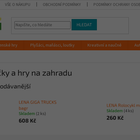
VŠE O NÁKUPU
OBCHODNÍ PODMÍNKY
PODMÍNKY OCHRANY OSOB
HLEDAT
enské hry
Plyšáci, maňásci, loutky
Kreativní a naučné
Au
ky a hry na zahradu
odávanější
LENA GIGA TRUCKS
LENA Rolocykl m
bagr
Skladem
(4 ks)
Skladem
(2 ks)
260 Kč
608 Kč