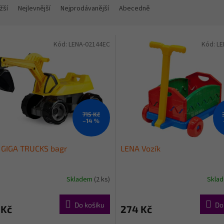
žší
Nejlevnější
Nejprodávanější
Abecedně
Kód:
LENA-02144EC
Kód:
LE
715 Kč
–14 %
 GIGA TRUCKS bagr
LENA Vozík
Skladem
(2 ks)
Skla
Do košíku
Do
 Kč
274 Kč