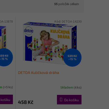
55
položek celkem
OA-13878
Kód:
DETOA-14230
559 Kč
539 Kč
–15 %
–15 %
DETOA Kuličková dráha
em
(>5 ks)
Skladem
(4 ks)
 košíku
Do košíku
458 Kč