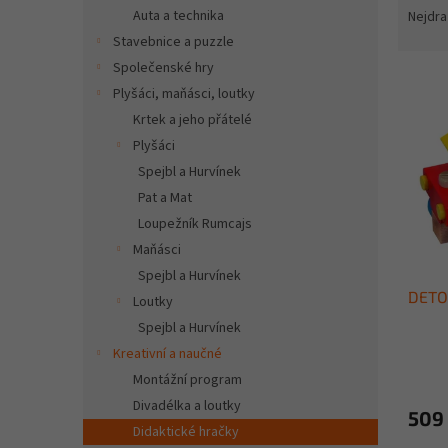
n
a
Auta a technika
Nejdra
e
z
Stavebnice a puzzle
l
e
Společenské hry
V
n
Plyšáci, maňásci, loutky
ý
í
Krtek a jeho přátelé
p
p
i
r
Plyšáci
s
o
Spejbl a Hurvínek
p
d
Pat a Mat
r
u
Loupežník Rumcajs
o
k
Maňásci
d
t
Spejbl a Hurvínek
u
ů
DETO
k
Loutky
t
Spejbl a Hurvínek
ů
Kreativní a naučné
Montážní program
Divadélka a loutky
509
Didaktické hračky