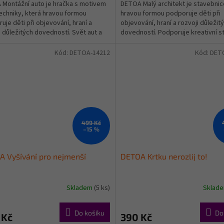
Montážní auto je hračka s motivem
DETOA Malý architekt je stavebnic
techniky, která hravou formou
hravou formou podporuje děti při
uje děti při objevování, hraní a
objevování, hraní a rozvoji důležit
i důležitých dovedností. Svět aut a
dovedností. Podporuje kreativní s
y – děti...
děti si sestaví...
Kód:
DETOA-14212
Kód:
DET
499 Kč
–15 %
 Vyšívání pro nejmenší
DETOA Krtku nerozlij to!
Skladem
(5 ks)
Sklad
Do košíku
Do
 Kč
390 Kč