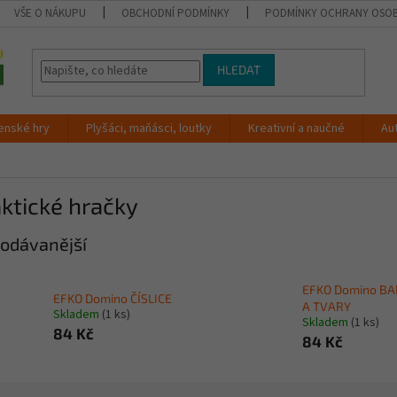
VŠE O NÁKUPU
OBCHODNÍ PODMÍNKY
PODMÍNKY OCHRANY OSOB
HLEDAT
enské hry
Plyšáci, maňásci, loutky
Kreativní a naučné
Au
ktické hračky
odávanější
EFKO Domino B
EFKO Domino ČÍSLICE
A TVARY
Skladem
(1 ks)
Skladem
(1 ks)
84 Kč
84 Kč