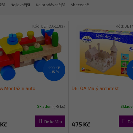
žší
Nejlevnější
Nejprodávanější
Abecedně
Kód:
DETOA-11837
Kód:
DET
599 Kč
–15 %
A Montážní auto
DETOA Malý architekt
Skladem
(>5 ks)
Sklad
Do košíku
Do
 Kč
475 Kč