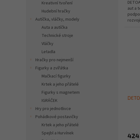
DETOA 
Kreativní tvoření
aut a 
Hudební hračky
podpor
Autíčka, vláčky, modely
rozvoj
technik
Auta a autíčka
Technické stroje
Vláčky
Letadla
Hračky pro nejmenší
Figurky a zvířátka
Mačkací figurky
Krtek a jeho přátelé
Figurky s magnetem
DETOA
IGRÁČEK
Hry pro jednotlivce
Pohádkové postavičky
Krtek a jeho přátelé
Spejbl a Hurvínek
424