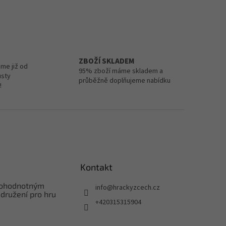
ZBOŽÍ SKLADEM
me již od
95% zboží máme skladem a
usty
průběžně doplňujeme nabídku
!
Kontakt
nohodnotným
info
@
hrackyzcech.cz
družení pro hru
+420315315904