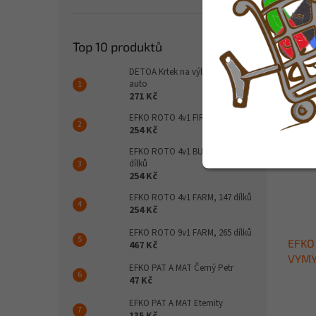
365
DETOA 
pro dě
Top 10 produktů
podpor
rozvoj
DETOA Krtek na výletě - růžové
kreativ
auto
271 Kč
EFKO ROTO 4v1 FIRE, 198 dílků
254 Kč
EFKO ROTO 4v1 BUILD, 211
dílků
254 Kč
EFKO ROTO 4v1 FARM, 147 dílků
254 Kč
EFKO ROTO 9v1 FARM, 265 dílků
EFKO
467 Kč
VYMY
EFKO PAT A MAT Černý Petr
47 Kč
EFKO PAT A MAT Eternity
135 Kč