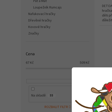
Pat a Mat
DETOA 
Loupežník Rumcajs
hračka
Nafukovací hračky
děti př
důleži
Dřevěné hračky
motorik
Kovové hračky
Značky
Cena
67
Kč
509
Kč
DETO
Na skladě
55
ROZBALIT FILTR