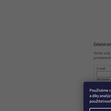
Odebírat
Vložte svůj
produktech
E-mail
Vložením 
údajů
Používáme c
a díky analý
PŘIHL
použitelnos