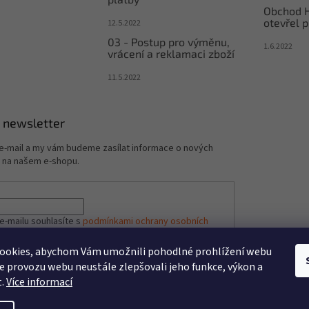
Obchod 
otevřel p
12.5.2022
03 - Postup pro výměnu,
1.6.2022
vrácení a reklamaci zboží
11.5.2022
 newsletter
 e-mail a my vám budeme zasílat informace o nových
 na našem e-shopu.
e-mailu souhlasíte s
podmínkami ochrany osobních
ookies, abychom Vám umožnili pohodlné prohlížení webu
ze provozu webu neustále zlepšovali jeho funkce, výkon a
ÁSIT SE
t.
Více informací