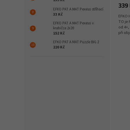
339
EFKO PAT A MAT Pexeso stříhací
33 Kč
EFKO 
TO je 
EFKO PAT A MAT Pexeso v
od 4+,
krabičce 2x20
při obj
152 Kč
dovedn
EFKO PAT A MAT Puzzle BIG 2
220 Kč