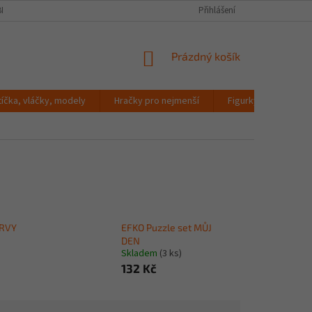
NÍCH ÚDAJŮ
Přihlášení
NÁKUPNÍ
Prázdný košík
KOŠÍK
tíčka, vláčky, modely
Hračky pro nejmenší
Figurky a zvířátka
ARVY
EFKO Puzzle set MŮJ
DEN
Skladem
(3 ks)
132 Kč