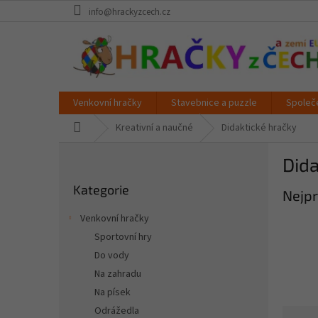
Přejít
info@hrackyzcech.cz
na
obsah
Venkovní hračky
Stavebnice a puzzle
Společ
Domů
Kreativní a naučné
Didaktické hračky
P
Dida
o
Přeskočit
s
Kategorie
kategorie
Nejpr
t
r
Venkovní hračky
a
Sportovní hry
n
Do vody
n
í
Na zahradu
p
Na písek
a
Odrážedla
Ř