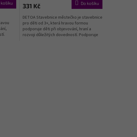
 košíku
Do košíku
331 Kč
DETOA Stavebnice městečko je stavebnice
ravou
pro děti od 3+, která hravou formou
ání,
podporuje děti při objevování, hraní a
tí.
rozvoji důležitých dovedností. Podporuje
kreativní stavění...