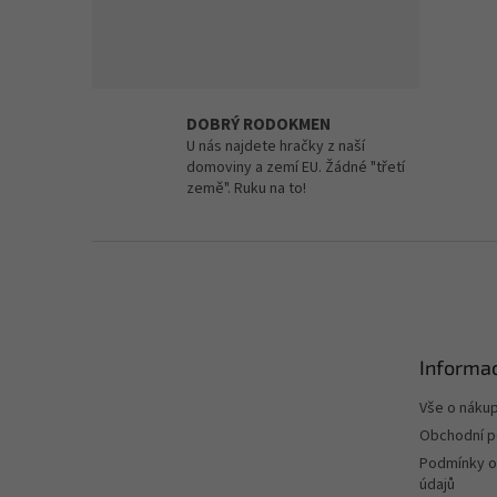
DOBRÝ RODOKMEN
U nás najdete hračky z naší
domoviny a zemí EU. Žádné "třetí
země". Ruku na to!
Z
á
p
a
t
Informac
í
Vše o náku
Obchodní 
Podmínky o
údajů