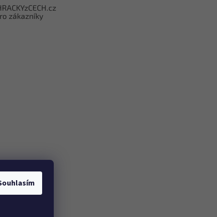
HRACKYzCECH.cz
ro zákazníky
Souhlasím