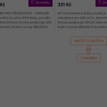
Do košíku
Do
 Kč
331 Kč
HRY PRO PŘEDŠKOLÁKY - VYMYSLÍM
DETOA Dominová dráha zvonek je
hračka ze série EFKO Baby, pro děti
stavebnice pro děti od 3+, která h
 která hravou formou podporuje děti
formou podporuje děti při objevov
evování, hraní a rozvoji důležitých
hraní a rozvoji důležitých dovednos
ostí....
Podporuje kreativní...
NAČÍST 12 DALŠÍCH
S
1
5
O
t
r
v
NAHORU
á
l
n
á
k
d
o
a
v
c
á
í
n
p
í
r
v
k
y