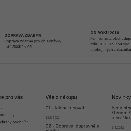
v
ý
p
i
s
u
OD ROKU 2010
DOPRAVA ZDARMA
Na internetu obchoduje
Doprava zdarma pro objednávky
roku 2010. To jsou spo
od 1.500Kč v ČR
spokojených zákazníků
e pro vás
Vše o nákupu
Novinky
pu
01 - Jak nakupovat
Jsme pl
členem S
podmínky
a hračku
12.5.2022
chrany osobních
02 - Doprava, dopravné a
6.6.2022
platby