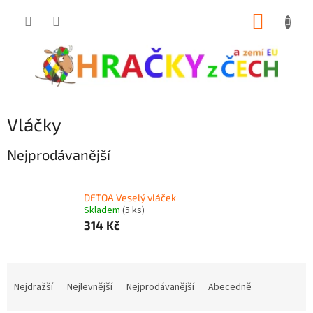
Přejít
NÁKUP
na
obsah
KOŠÍK
Vláčky
Nejprodávanější
DETOA Veselý vláček
Skladem
(5 ks)
314 Kč
Ř
a
Nejdražší
Nejlevnější
Nejprodávanější
Abecedně
z