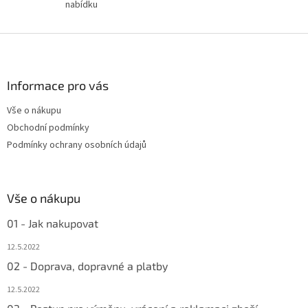
u
nabídku
Z
á
p
a
Informace pro vás
t
Vše o nákupu
í
Obchodní podmínky
Podmínky ochrany osobních údajů
Vše o nákupu
01 - Jak nakupovat
12.5.2022
02 - Doprava, dopravné a platby
12.5.2022