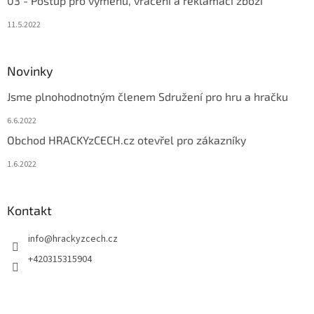
03 - Postup pro výměnu, vrácení a reklamaci zboží
11.5.2022
Novinky
Jsme plnohodnotným členem Sdružení pro hru a hračku
6.6.2022
Obchod HRACKYzCECH.cz otevřel pro zákazníky
1.6.2022
Kontakt
info
@
hrackyzcech.cz
+420315315904