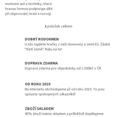
motivem aut a techniky, která
hravou formou podporuje děti
při objevování, hraní a rozvoji
důležitých dovedností. Svět aut
a techniky – děti...
1
položek celkem
O
v
l
DOBRÝ RODOKMEN
á
U nás najdete hračky z naší domoviny a zemí EU. Žádné
d
"třetí země". Ruku na to!
a
c
DOPRAVA ZDARMA
í
p
Doprava zdarma pro objednávky od 1.500Kč v ČR
r
v
k
OD ROKU 2010
y
Na internetu obchodujeme již od roku 2010. To jsou
v
spousty spokojených zákazníků!
ý
p
i
ZBOŽÍ SKLADEM
s
95% zboží máme skladem a průběžně doplňujeme