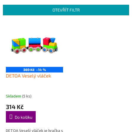
e
n
OTEVŘÍT FILTR
í
p
V
r
ý
o
p
d
i
u
s
k
p
t
r
ů
o
369 Kč
–14 %
d
DETOA Veselý vláček
u
k
t
Skladem
(5 ks)
ů
314 Kč
Do košíku
DETOA Veselý vláček je hračka s