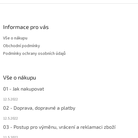
Z
á
p
a
Informace pro vás
t
Vše o nákupu
í
Obchodní podmínky
Podmínky ochrany osobních údajů
Vše o nákupu
01 - Jak nakupovat
12.5.2022
02 - Doprava, dopravné a platby
12.5.2022
03 - Postup pro výměnu, vrácení a reklamaci zboží
11.5.2022