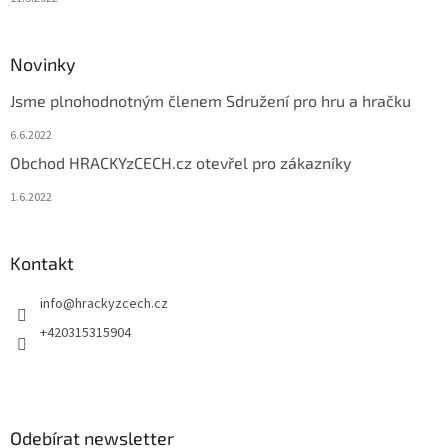
Novinky
Jsme plnohodnotným členem Sdružení pro hru a hračku
6.6.2022
Obchod HRACKYzCECH.cz otevřel pro zákazníky
1.6.2022
Kontakt
info
@
hrackyzcech.cz
+420315315904
Odebírat newsletter