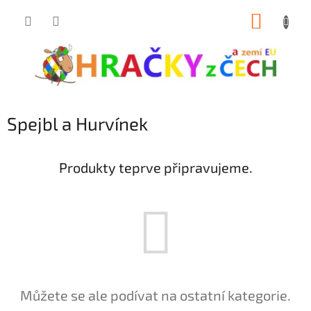
Přejít
NÁKUP
na
obsah
KOŠÍK
Spejbl a Hurvínek
Produkty teprve připravujeme.
Můžete se ale podívat na ostatní kategorie.