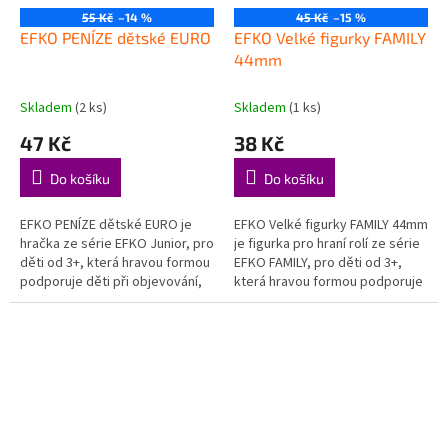
55 Kč
–14 %
45 Kč
–15 %
EFKO PENÍZE dětské EURO
EFKO Velké figurky FAMILY
44mm
Skladem
(2 ks)
Skladem
(1 ks)
47 Kč
38 Kč
Do košíku
Do košíku
EFKO PENÍZE dětské EURO je
EFKO Velké figurky FAMILY 44mm
hračka ze série EFKO Junior, pro
je figurka pro hraní rolí ze série
děti od 3+, která hravou formou
EFKO FAMILY, pro děti od 3+,
podporuje děti při objevování,
která hravou formou podporuje
hraní a rozvoji důležitých
děti při objevování, hraní a
dovedností. Podporuje...
rozvoji důležitých...