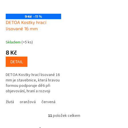
9 Kč
–11 %
DETOA Kostky hrací
lisované 16 mm
Skladem
(>5 ks)
8 Kč
DETAIL
DETOA Kostky hrací lisované 16
mm je stavebnice, která hravou
formou podporuje děti při
objevování, hraní a rozvoji
důležitých dovedností.
Podporuje kreativní stavění –
žlutá
oranžová
červená
fialová
modrá
zelená
děti...
11
položek celkem
O
v