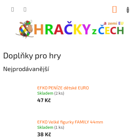
Přejít
NÁKUP
na
obsah
KOŠÍK
Doplňky pro hry
Nejprodávanější
EFKO PENÍZE dětské EURO
Skladem
(2 ks)
47 Kč
EFKO Velké figurky FAMILY 44mm
Skladem
(1 ks)
38 Kč