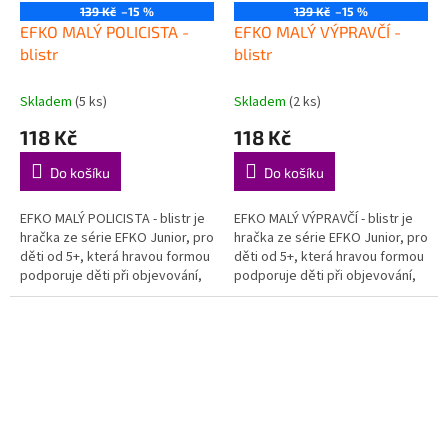
139 Kč
–15 %
139 Kč
–15 %
EFKO MALÝ POLICISTA -
EFKO MALÝ VÝPRAVČÍ -
blistr
blistr
Skladem
(5 ks)
Skladem
(2 ks)
118 Kč
118 Kč
Do košíku
Do košíku
EFKO MALÝ POLICISTA - blistr je
EFKO MALÝ VÝPRAVČÍ - blistr je
hračka ze série EFKO Junior, pro
hračka ze série EFKO Junior, pro
děti od 5+, která hravou formou
děti od 5+, která hravou formou
podporuje děti při objevování,
podporuje děti při objevování,
hraní a rozvoji důležitých
hraní a rozvoji důležitých
dovedností....
dovedností....