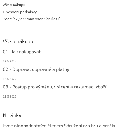
t
Vše o nákupu
í
Obchodní podmínky
Podmínky ochrany osobních údajů
Vše o nákupu
01 - Jak nakupovat
12.5.2022
02 - Doprava, dopravné a platby
12.5.2022
03 - Postup pro výměnu, vrácení a reklamaci zboží
11.5.2022
Novinky
Jsme plnohodnotným členem Sdružení pro hru a hračku