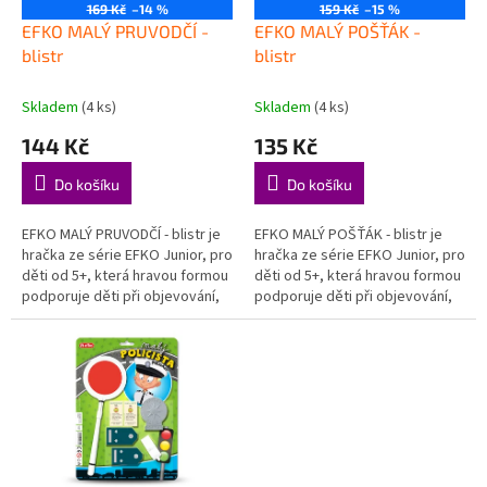
o
169 Kč
–14 %
159 Kč
–15 %
d
EFKO MALÝ PRUVODČÍ -
EFKO MALÝ POŠŤÁK -
u
blistr
blistr
k
t
Skladem
(4 ks)
Skladem
(4 ks)
ů
144 Kč
135 Kč
Do košíku
Do košíku
EFKO MALÝ PRUVODČÍ - blistr je
EFKO MALÝ POŠŤÁK - blistr je
hračka ze série EFKO Junior, pro
hračka ze série EFKO Junior, pro
děti od 5+, která hravou formou
děti od 5+, která hravou formou
podporuje děti při objevování,
podporuje děti při objevování,
hraní a rozvoji důležitých
hraní a rozvoji důležitých
dovedností....
dovedností. Podporuje...