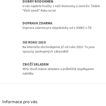
l
DOBRÝ RODOKMEN
á
U nás najdete hračky z naší domoviny a zemí EU. Žádné
d
"třetí země". Ruku na to!
a
c
DOPRAVA ZDARMA
í
p
Doprava zdarma pro objednávky od 1.500Kč v ČR
r
v
k
OD ROKU 2010
y
Na internetu obchodujeme již od roku 2010. To jsou
v
spousty spokojených zákazníků!
ý
p
i
ZBOŽÍ SKLADEM
s
95% zboží máme skladem a průběžně doplňujeme
u
nabídku
Z
á
p
a
Informace pro vás