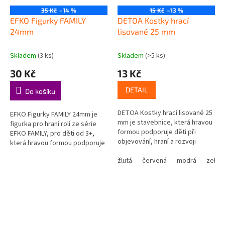
35 Kč
–14 %
15 Kč
–13 %
EFKO Figurky FAMILY
DETOA Kostky hrací
24mm
lisované 25 mm
Skladem
(3 ks)
Skladem
(>5 ks)
30 Kč
13 Kč
DETAIL
Do košíku
DETOA Kostky hrací lisované 25
EFKO Figurky FAMILY 24mm je
mm je stavebnice, která hravou
figurka pro hraní rolí ze série
formou podporuje děti při
EFKO FAMILY, pro děti od 3+,
objevování, hraní a rozvoji
která hravou formou podporuje
důležitých dovedností.
děti při objevování, hraní a
Podporuje kreativní stavění –
žlutá
červená
modrá
zelen
rozvoji důležitých...
děti...