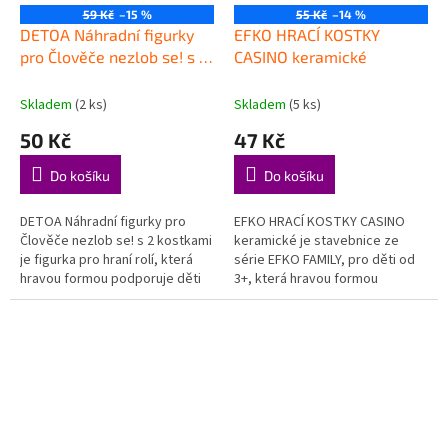
59 Kč
–15 %
55 Kč
–14 %
DETOA Náhradní figurky
EFKO HRACÍ KOSTKY
pro Člověče nezlob se! s 2
CASINO keramické
kostkami
Skladem
(2 ks)
Skladem
(5 ks)
50 Kč
47 Kč
Do košíku
Do košíku
DETOA Náhradní figurky pro
EFKO HRACÍ KOSTKY CASINO
Člověče nezlob se! s 2 kostkami
keramické je stavebnice ze
je figurka pro hraní rolí, která
série EFKO FAMILY, pro děti od
hravou formou podporuje děti
3+, která hravou formou
při objevování, hraní a rozvoji
podporuje děti při objevování,
důležitých dovedností....
hraní a rozvoji důležitých
dovedností....