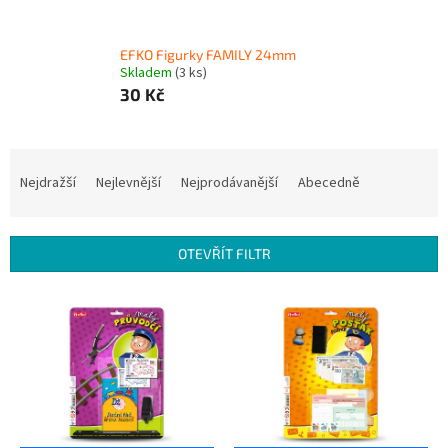
EFKO Figurky FAMILY 24mm
Skladem
(3 ks)
30 Kč
Ř
a
Nejdražší
Nejlevnější
Nejprodávanější
Abecedně
z
e
n
OTEVŘÍT FILTR
í
p
V
r
ý
o
p
d
i
u
s
k
p
t
r
ů