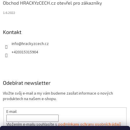
Obchod HRACKYzCECH.cz otevřel pro zákazníky
1.6.2022
Kontakt
info
@
hrackyzcech.cz
+420315315904
Odebírat newsletter
Vložte svůj e-mail a my vám budeme zasílat informace o nových
produktech na našem e-shopu.
E-mail
Vložením e-mailu souhlasíte s
podmínkami ochrany osobních údajů