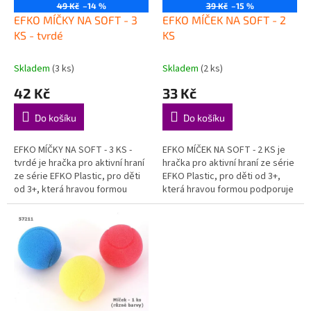
o
49 Kč
–14 %
39 Kč
–15 %
d
EFKO MÍČKY NA SOFT - 3
EFKO MÍČEK NA SOFT - 2
u
KS - tvrdé
KS
k
t
Skladem
(3 ks)
Skladem
(2 ks)
ů
42 Kč
33 Kč
Do košíku
Do košíku
EFKO MÍČKY NA SOFT - 3 KS -
EFKO MÍČEK NA SOFT - 2 KS je
tvrdé je hračka pro aktivní hraní
hračka pro aktivní hraní ze série
ze série EFKO Plastic, pro děti
EFKO Plastic, pro děti od 3+,
od 3+, která hravou formou
která hravou formou podporuje
podporuje děti při objevování,
děti při objevování, hraní a
hraní a rozvoji...
rozvoji důležitých...