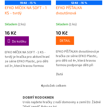
19 Kč
–15 %
12 Kč
–16 %
EFKO MÍČEK NA SOFT - 1
EFKO PÍŠŤALKA
KS - tvrdý
dvoutónová
Skladem
(2 ks)
Skladem
(1 ks)
16 Kč
10 Kč
DETAIL
Do košíku
EFKO PÍŠŤALKA dvoutónová je
EFKO MÍČEK NA SOFT - 1 KS -
hračka ze série EFKO Plastic,
tvrdý je hračka pro aktivní hraní
pro děti od 4+, která hravou
ze série EFKO Plastic, pro děti
formou podporuje děti při
od 3+, která hravou formou
objevování, hraní a rozvoji
podporuje děti při objevování,
důležitých dovedností.
žlutá
hraní a rozvoji...
Podporuje...
4
položek celkem
O
v
l
DOBRÝ RODOKMEN
á
U nás najdete hračky z naší domoviny a zemí EU. Žádné
d
"třetí země". Ruku na to!