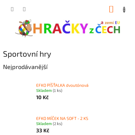
Přejít
NÁKUP
na
obsah
KOŠÍK
Sportovní hry
Nejprodávanější
EFKO PÍŠŤALKA dvoutónová
Skladem
(1 ks)
10 Kč
EFKO MÍČEK NA SOFT - 2 KS
Skladem
(2 ks)
33 Kč