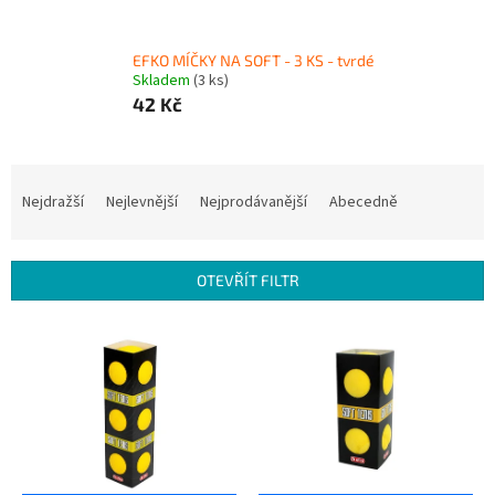
EFKO MÍČKY NA SOFT - 3 KS - tvrdé
Skladem
(3 ks)
42 Kč
Ř
a
Nejdražší
Nejlevnější
Nejprodávanější
Abecedně
z
e
n
OTEVŘÍT FILTR
í
p
V
r
ý
o
p
d
i
u
s
k
p
t
r
ů