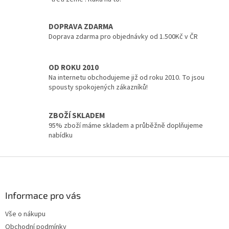
a
c
DOPRAVA ZDARMA
í
p
Doprava zdarma pro objednávky od 1.500Kč v ČR
r
v
k
OD ROKU 2010
y
Na internetu obchodujeme již od roku 2010. To jsou
v
spousty spokojených zákazníků!
ý
p
i
ZBOŽÍ SKLADEM
s
95% zboží máme skladem a průběžně doplňujeme
u
nabídku
Z
á
p
a
Informace pro vás
t
Vše o nákupu
í
Obchodní podmínky