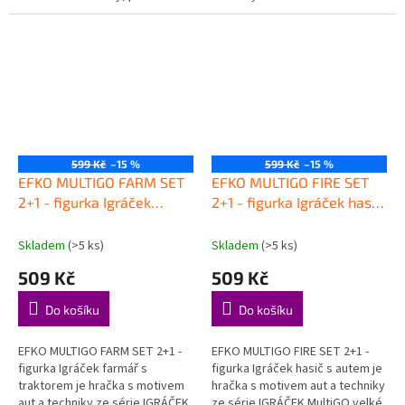
3+, která hravou formou
MultiGO velké sady, pro děti od
podporuje děti při...
3+, která hravou formou
podporuje...
599 Kč
–15 %
599 Kč
–15 %
EFKO MULTIGO FARM SET
EFKO MULTIGO FIRE SET
2+1 - figurka Igráček
2+1 - figurka Igráček hasič
farmář s traktorem
s autem
Skladem
(>5 ks)
Skladem
(>5 ks)
509 Kč
509 Kč
Do košíku
Do košíku
EFKO MULTIGO FARM SET 2+1 -
EFKO MULTIGO FIRE SET 2+1 -
figurka Igráček farmář s
figurka Igráček hasič s autem je
traktorem je hračka s motivem
hračka s motivem aut a techniky
aut a techniky ze série IGRÁČEK
ze série IGRÁČEK MultiGO velké