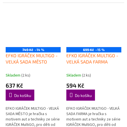
hravou formou podporuje děti
hravou formou podporuje děti
při objevování, hraní a...
při objevování, hraní a...
749 Kč
–14 %
699 Kč
–15 %
EFKO IGRÁČEK MULTIGO -
EFKO IGRÁČEK MULTIGO -
VELKÁ SADA MĚSTO
VELKÁ SADA FARMA
Skladem
(2 ks)
Skladem
(2 ks)
637 Kč
594 Kč
Do košíku
Do košíku
EFKO IGRÁČEK MULTIGO - VELKÁ
EFKO IGRÁČEK MULTIGO - VELKÁ
SADA MĚSTO je hračka s
SADA FARMA je hračka s
motivem aut a techniky ze série
motivem aut a techniky ze série
IGRÁČEK MultiGO, pro děti od
IGRÁČEK MultiGO, pro děti od