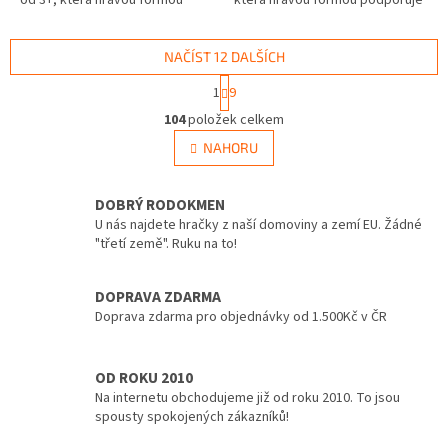
od 3+, která hravou formou
která hravou formou podporuje
podporuje děti při objevování,
děti při objevování, hraní a
hraní a rozvoji důležitých
rozvoji důležitých...
dovedností....
NAČÍST 12 DALŠÍCH
S
1
9
t
O
r
104
položek celkem
v
á
l
NAHORU
n
á
k
d
o
v
DOBRÝ RODOKMEN
a
á
c
U nás najdete hračky z naší domoviny a zemí EU. Žádné
n
í
"třetí země". Ruku na to!
í
p
r
DOPRAVA ZDARMA
v
Doprava zdarma pro objednávky od 1.500Kč v ČR
k
y
v
ý
OD ROKU 2010
p
Na internetu obchodujeme již od roku 2010. To jsou
i
spousty spokojených zákazníků!
s