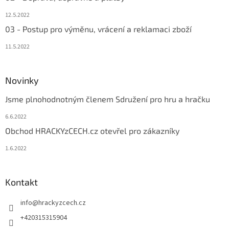
12.5.2022
03 - Postup pro výměnu, vrácení a reklamaci zboží
11.5.2022
Novinky
Jsme plnohodnotným členem Sdružení pro hru a hračku
6.6.2022
Obchod HRACKYzCECH.cz otevřel pro zákazníky
1.6.2022
Kontakt
info
@
hrackyzcech.cz
+420315315904