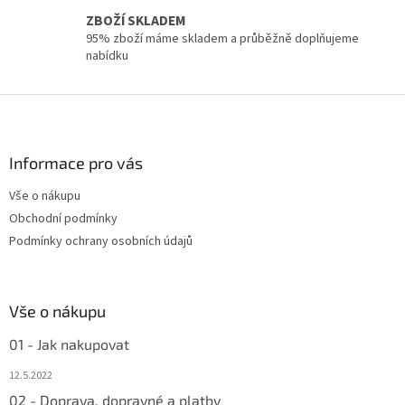
u
ZBOŽÍ SKLADEM
95% zboží máme skladem a průběžně doplňujeme
nabídku
Z
á
p
a
Informace pro vás
t
Vše o nákupu
í
Obchodní podmínky
Podmínky ochrany osobních údajů
Vše o nákupu
01 - Jak nakupovat
12.5.2022
02 - Doprava, dopravné a platby