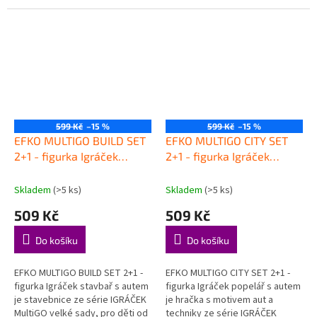
3+, která hravou formou
3+, která hravou formou
podporuje děti při objevování,
podporuje děti při objevování,
hraní a...
hraní a...
599 Kč
–15 %
599 Kč
–15 %
EFKO MULTIGO BUILD SET
EFKO MULTIGO CITY SET
2+1 - figurka Igráček
2+1 - figurka Igráček
stavbař s autem
popelář s autem
Skladem
(>5 ks)
Skladem
(>5 ks)
509 Kč
509 Kč
Do košíku
Do košíku
EFKO MULTIGO BUILD SET 2+1 -
EFKO MULTIGO CITY SET 2+1 -
figurka Igráček stavbař s autem
figurka Igráček popelář s autem
je stavebnice ze série IGRÁČEK
je hračka s motivem aut a
MultiGO velké sady, pro děti od
techniky ze série IGRÁČEK