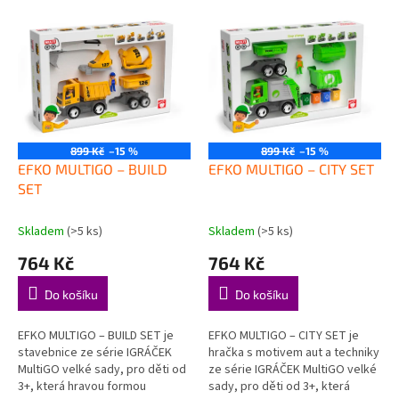
p
V
r
ý
o
p
d
i
u
s
k
p
t
r
ů
o
899 Kč
–15 %
899 Kč
–15 %
d
EFKO MULTIGO – BUILD
EFKO MULTIGO – CITY SET
u
SET
k
t
Skladem
(>5 ks)
Skladem
(>5 ks)
ů
764 Kč
764 Kč
Do košíku
Do košíku
EFKO MULTIGO – BUILD SET je
EFKO MULTIGO – CITY SET je
stavebnice ze série IGRÁČEK
hračka s motivem aut a techniky
MultiGO velké sady, pro děti od
ze série IGRÁČEK MultiGO velké
3+, která hravou formou
sady, pro děti od 3+, která