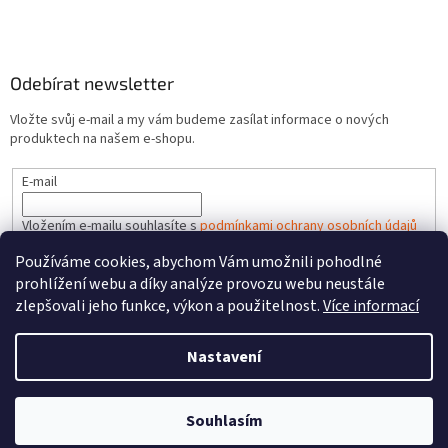
Odebírat newsletter
Vložte svůj e-mail a my vám budeme zasílat informace o nových
produktech na našem e-shopu.
E-mail
Vložením e-mailu souhlasíte s
podmínkami ochrany osobních údajů
Používáme cookies, abychom Vám umožnili pohodlné
PŘIHLÁSIT SE
prohlížení webu a díky analýze provozu webu neustále
zlepšovali jeho funkce, výkon a použitelnost.
Více informací
Nastavení
Vytvořil Shoptet
Souhlasím
Copyright 2026
HRACKYzCECH.cz
. Všechna práva vyhrazena.