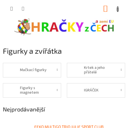
Přejít
NÁKUP
na
obsah
KOŠÍK
Figurky a zvířátka
Krtek a jeho
Mačkací figurky
přátelé
Figurky s
IGRÁČEK
magnetem
Nejprodávanější
EFKO MULTIGO TRIO JULIE SPORT CLUB