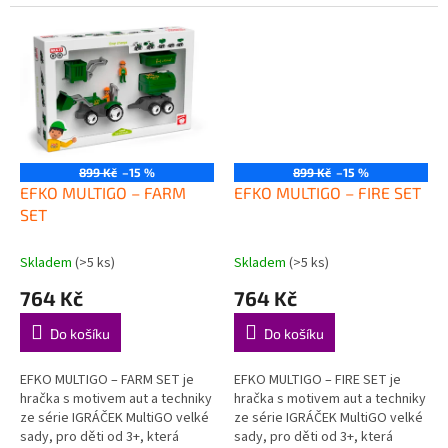
podporuje děti při objevování,
hravou formou podporuje děti
hraní a rozvoji důležitých...
při objevování, hraní a...
899 Kč
–15 %
899 Kč
–15 %
EFKO MULTIGO – FARM
EFKO MULTIGO – FIRE SET
SET
Skladem
(>5 ks)
Skladem
(>5 ks)
764 Kč
764 Kč
Do košíku
Do košíku
EFKO MULTIGO – FARM SET je
EFKO MULTIGO – FIRE SET je
hračka s motivem aut a techniky
hračka s motivem aut a techniky
ze série IGRÁČEK MultiGO velké
ze série IGRÁČEK MultiGO velké
sady, pro děti od 3+, která
sady, pro děti od 3+, která