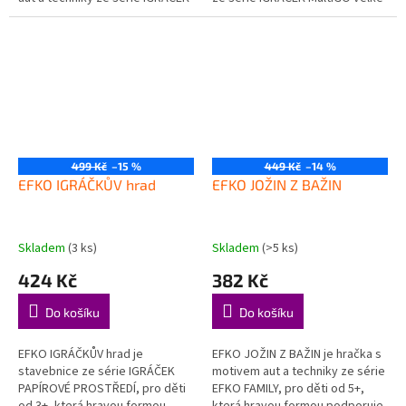
MultiGO velké sady, pro děti od
sady, pro děti od 3+, která
3+, která hravou formou...
hravou formou podporuje...
499 Kč
–15 %
449 Kč
–14 %
EFKO IGRÁČKŮV hrad
EFKO JOŽIN Z BAŽIN
Skladem
(3 ks)
Skladem
(>5 ks)
424 Kč
382 Kč
Do košíku
Do košíku
EFKO IGRÁČKŮV hrad je
EFKO JOŽIN Z BAŽIN je hračka s
stavebnice ze série IGRÁČEK
motivem aut a techniky ze série
PAPÍROVÉ PROSTŘEDÍ, pro děti
EFKO FAMILY, pro děti od 5+,