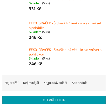
Skladem
(5 ks)
331 Kč
EFKO IGRÁČEK - Šípková Růženka - kreativní set
s pohádkou
Skladem
(5 ks)
246 Kč
EFKO IGRÁČEK - Strašidelná věž - kreativní set s
pohádkou
Skladem
(5 ks)
246 Kč
Ř
a
Nejdražší
Nejlevnější
Nejprodávanější
Abecedně
z
e
n
OTEVŘÍT FILTR
í