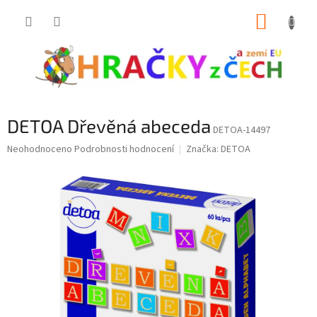
Přejít
NÁKUP
na
obsah
KOŠÍK
DETOA Dřevěná abeceda
DETOA-14497
Průměrné
Neohodnoceno
Podrobnosti hodnocení
Značka:
DETOA
hodnocení
produktu
je
0,0
z
5
hvězdiček.