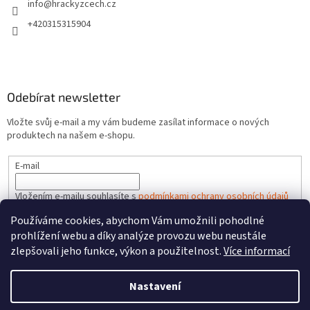
info
@
hrackyzcech.cz
+420315315904
Odebírat newsletter
Vložte svůj e-mail a my vám budeme zasílat informace o nových
produktech na našem e-shopu.
E-mail
Vložením e-mailu souhlasíte s
podmínkami ochrany osobních údajů
Používáme cookies, abychom Vám umožnili pohodlné
PŘIHLÁSIT SE
prohlížení webu a díky analýze provozu webu neustále
zlepšovali jeho funkce, výkon a použitelnost.
Více informací
Nastavení
Vytvořil Shoptet