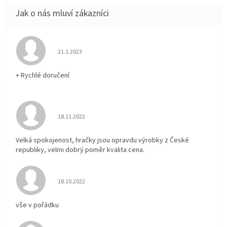
Hodnocení obchodu je 5 z 5 hvězdiček.
21.1.2023
+ Rychlé doručení
Hodnocení obchodu je 5 z 5 hvězdiček.
18.11.2022
Velká spokojenost, hračky jsou opravdu výrobky z České
republiky, velmi dobrý poměr kvalita cena.
Hodnocení obchodu je 5 z 5 hvězdiček.
18.10.2022
vše v pořádku