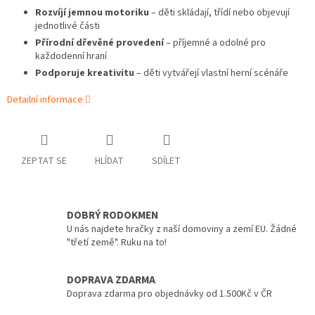
Rozvíjí jemnou motoriku
– děti skládají, třídí nebo objevují
jednotlivé části
Přírodní dřevěné provedení
– příjemné a odolné pro
každodenní hraní
Podporuje kreativitu
– děti vytvářejí vlastní herní scénáře
Detailní informace
ZEPTAT SE
HLÍDAT
SDÍLET
DOBRÝ RODOKMEN
U nás najdete hračky z naší domoviny a zemí EU. Žádné
"třetí země". Ruku na to!
DOPRAVA ZDARMA
Doprava zdarma pro objednávky od 1.500Kč v ČR