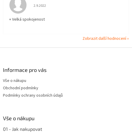
Hodnocení obchodu je 5 z 5 hvězdiček.
2.9.2022
+ Velká spokojenost
Zobrazit další hodnocení
Z
á
p
a
Informace pro vás
t
Vše o nákupu
í
Obchodní podmínky
Podmínky ochrany osobních údajů
Vše o nákupu
01 - Jak nakupovat