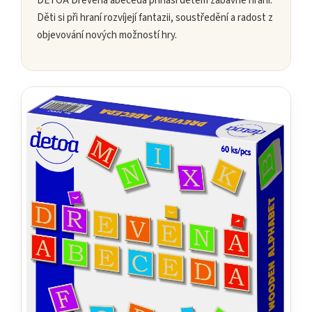
DETOA Dřevěná abeceda přináší dětem zábavné hraní.
Děti si při hraní rozvíjejí fantazii, soustředění a radost z
objevování nových možností hry.