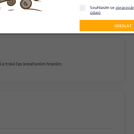
 fantazii a přirozené objevování světa kolem nás. Díky
Souhlasím se
zpracová
or hrát si vlastním tempem.
údajů
ODESLAT
í a tráví čas kreativním hraním.