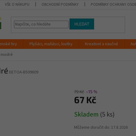
VŠE O NÁKUPU
OBCHODNÍ PODMÍNKY
PODMÍNKY OCHRANY OSOB
HLEDAT
enské hry
Plyšáci, maňásci, loutky
Kreativní a naučné
Au
m modré
dré
DETOA-B509609
79 Kč
–15 %
67 Kč
Měrná
Skladem
(5 ks)
cena:
Můžeme doručit do:
17.8.2026