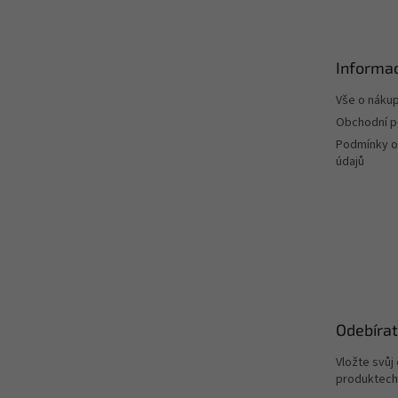
p
a
t
Informac
í
Vše o náku
Obchodní 
Podmínky o
údajů
Odebírat
Vložte svůj
produktech