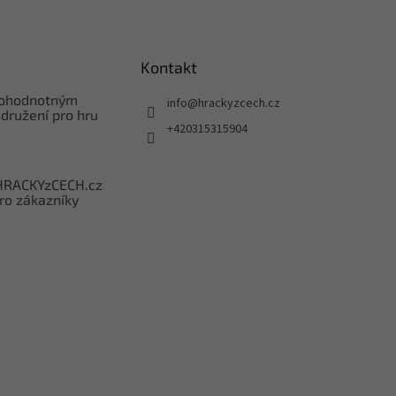
Kontakt
nohodnotným
info
@
hrackyzcech.cz
družení pro hru
+420315315904
HRACKYzCECH.cz
ro zákazníky