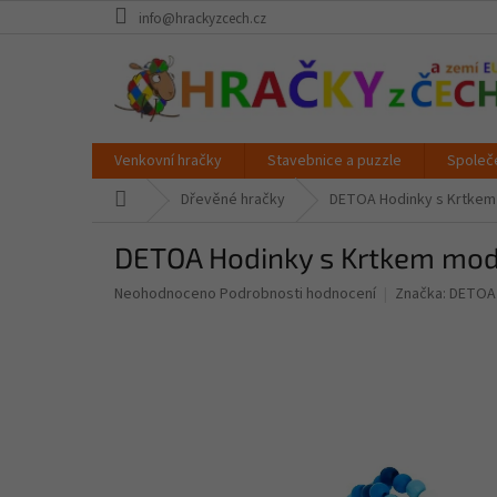
Přejít
info@hrackyzcech.cz
na
obsah
Venkovní hračky
Stavebnice a puzzle
Společ
Domů
Dřevěné hračky
DETOA Hodinky s Krtke
DETOA Hodinky s Krtkem mo
Průměrné
Neohodnoceno
Podrobnosti hodnocení
Značka:
DETOA
hodnocení
produktu
je
0,0
z
5
hvězdiček.