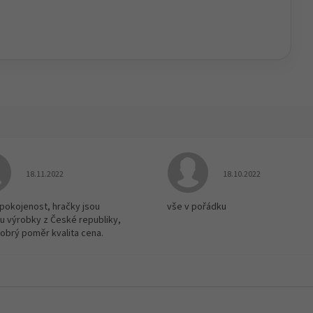
Hodnocení obchodu je 5 z 5 hvězdiček.
Hodnocení obchodu je
18.11.2022
18.10.2022
spokojenost, hračky jsou
vše v pořádku
u výrobky z České republiky,
dobrý poměr kvalita cena.