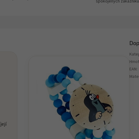
spokojených zákazníků
Dop
Kate
Hmot
EAN
:
Mater
její