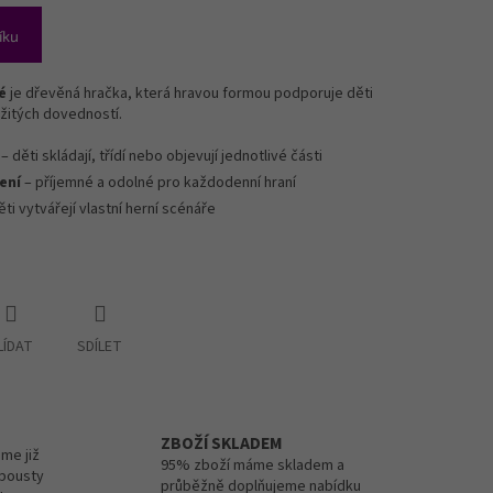
íku
é
je dřevěná hračka, která hravou formou podporuje děti
ležitých dovedností.
– děti skládají, třídí nebo objevují jednotlivé části
ení
– příjemné a odolné pro každodenní hraní
ěti vytvářejí vlastní herní scénáře
LÍDAT
SDÍLET
ZBOŽÍ SKLADEM
me již
95% zboží máme skladem a
spousty
průběžně doplňujeme nabídku