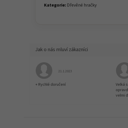
Kategorie:
Dřevěné hračky
Hodnocení obchodu je 5 z 5 hvězdiček.
21.1.2023
+ Rychlé doručení
Velká 
opravd
velmi 
Z
á