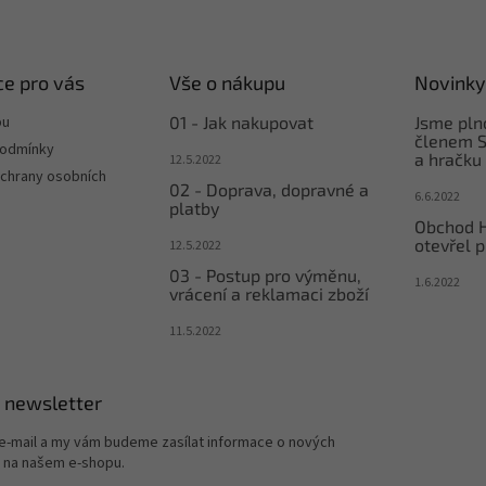
e pro vás
Vše o nákupu
Novinky
pu
01 - Jak nakupovat
Jsme pl
členem S
podmínky
a hračku
12.5.2022
chrany osobních
02 - Doprava, dopravné a
6.6.2022
platby
Obchod 
otevřel p
12.5.2022
03 - Postup pro výměnu,
1.6.2022
vrácení a reklamaci zboží
11.5.2022
 newsletter
 e-mail a my vám budeme zasílat informace o nových
 na našem e-shopu.