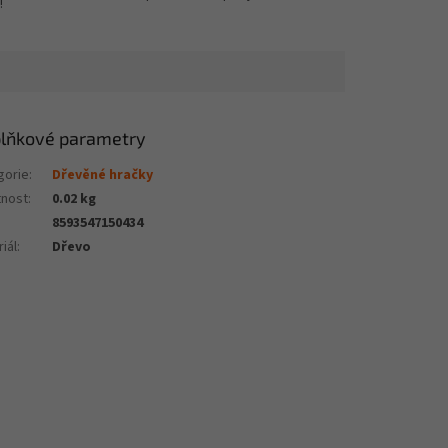
!
lňkové parametry
gorie
:
Dřevěné hračky
nost
:
0.02 kg
8593547150434
iál
:
Dřevo