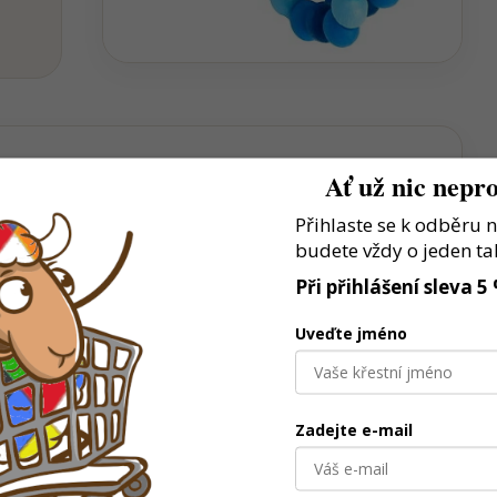
Ať už nic nepro
Přihlaste se k odběru 
í, třídí nebo objevují jednotlivé části
budete vždy o jeden ta
 a odolné pro každodenní hraní
Při přihlášení sleva 5
lastní herní scénáře
Uveďte jméno
Zadejte e-mail