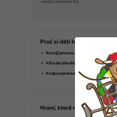
nových možností hry.
Proč si děti hračku oblíbí?
Rozvíjí jemnou motoriku
– děti skládaj
Přírodní dřevěné provedení
– příjemné
Podporuje kreativitu
– děti vytvářejí v
Hraní, které rozvíjí