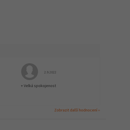
 5 z 5 hvězdiček.
Hodnocení obchodu je 5 z 5 hvězdiček.
2.9.2022
+ Velká spokojenost
Zobrazit další hodnocení