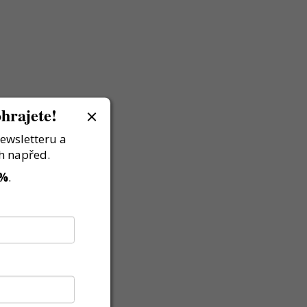
hrajete!
newsletteru a
h napřed.
 %
.