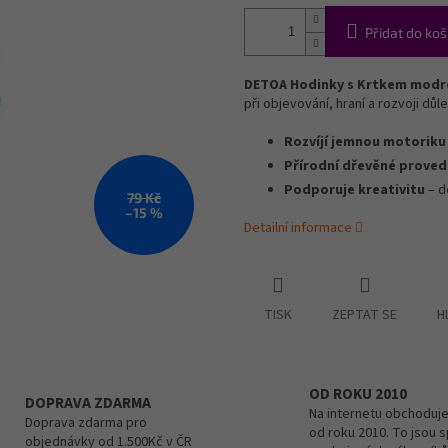
Přidat do koš
DETOA Hodinky s Krtkem modr
při objevování, hraní a rozvoji dů
Rozvíjí jemnou motoriku
Přírodní dřevěné proved
Podporuje kreativitu
– d
79 Kč
–15 %
Detailní informace
TISK
ZEPTAT SE
H
OD ROKU 2010
DOPRAVA ZDARMA
Na internetu obchoduje
Doprava zdarma pro
od roku 2010. To jsou 
objednávky od 1.500Kč v ČR