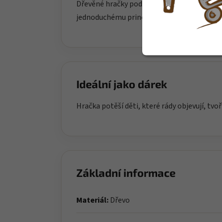
Dřevěné hračky podporují koordinaci rukou,
jednoduchému principu dávají dětem prost
Ideální jako dárek
Hračka potěší děti, které rády objevují, tvoř
Základní informace
Materiál:
Dřevo