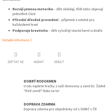
Rozvíjí jemnou motoriku
– děti skládají, třídí nebo objevují
jednotlivé části
Přírodní dřevěné provedení
– příjemné a odolné pro
každodenní hraní
Podporuje kreativitu
– děti vytvářejí vlastní herní scénáře
Detailní informace
ZEPTAT SE
HLÍDAT
SDÍLET
DOBRÝ RODOKMEN
U nás najdete hračky z naší domoviny a zemí EU. Žádné
"třetí země". Ruku na to!
DOPRAVA ZDARMA
Doprava zdarma pro objednávky od 1.500Kč v ČR