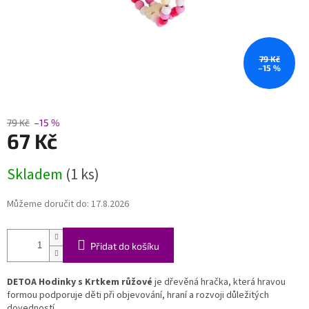
79 Kč
–15 %
79 Kč
–15 %
67 Kč
Měrná
Skladem
(1 ks)
cena:
Můžeme doručit do:
17.8.2026
Přidat do košíku
DETOA Hodinky s Krtkem růžové
je dřevěná hračka, která hravou
formou podporuje děti při objevování, hraní a rozvoji důležitých
dovedností.