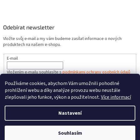
Odebírat newsletter
Vložte svůj e-mail a my vám budeme zasílat informace o nových
produktech na našem e-shopu.
E-mail
Vložením e-mailu souhlasíte s
podmínkami ochrany osobních údajů
Používáme cookies, abychom Vám umožnili pohodlné
PŘIHLÁSIT SE
prohlížení webu a díky analýze provozu webu neustále
zlepšovali jeho funkce, výkon a použitelnost.
Více informací
Nastavení
Vytvořil Shoptet
Souhlasím
Copyright 2026
HRACKYzCECH.cz
. Všechna práva vyhrazena.