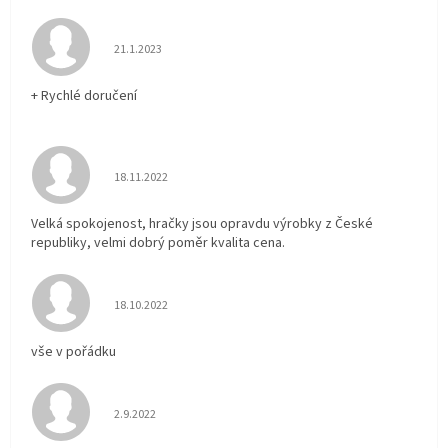
Hodnocení obchodu je 5 z 5 hvězdiček.
21.1.2023
+ Rychlé doručení
Hodnocení obchodu je 5 z 5 hvězdiček.
18.11.2022
Velká spokojenost, hračky jsou opravdu výrobky z České
republiky, velmi dobrý poměr kvalita cena.
Hodnocení obchodu je 5 z 5 hvězdiček.
18.10.2022
vše v pořádku
Hodnocení obchodu je 5 z 5 hvězdiček.
2.9.2022