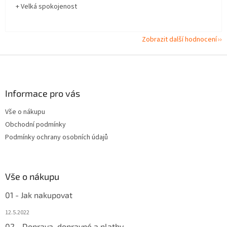
+ Velká spokojenost
Zobrazit další hodnocení
Z
á
p
a
Informace pro vás
t
Vše o nákupu
í
Obchodní podmínky
Podmínky ochrany osobních údajů
Vše o nákupu
01 - Jak nakupovat
12.5.2022
02 - Doprava, dopravné a platby