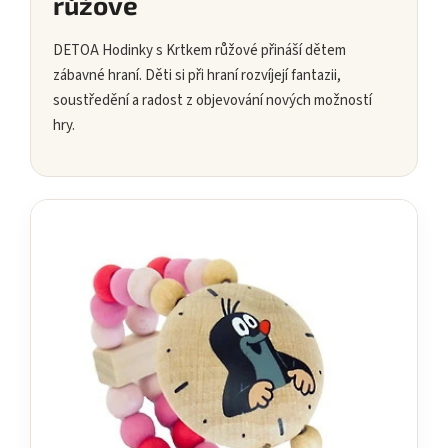
růžové
DETOA Hodinky s Krtkem růžové přináší dětem
zábavné hraní. Děti si při hraní rozvíjejí fantazii,
soustředění a radost z objevování nových možností
hry.