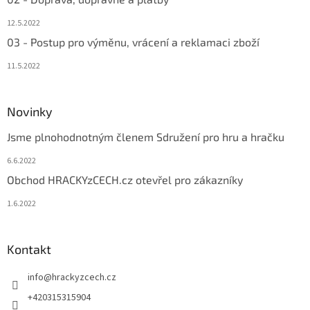
12.5.2022
03 - Postup pro výměnu, vrácení a reklamaci zboží
11.5.2022
Novinky
Jsme plnohodnotným členem Sdružení pro hru a hračku
6.6.2022
Obchod HRACKYzCECH.cz otevřel pro zákazníky
1.6.2022
Kontakt
info
@
hrackyzcech.cz
+420315315904