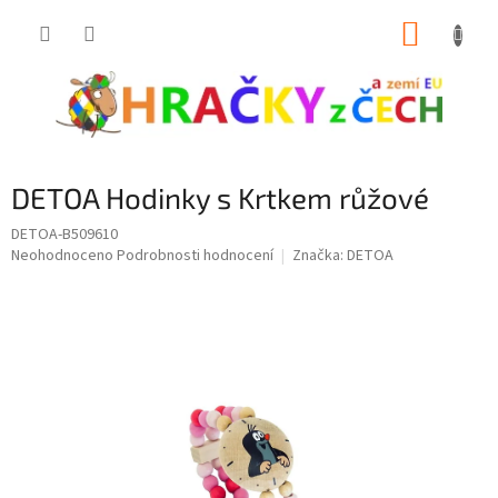
Přejít
NÁKUP
na
obsah
KOŠÍK
DETOA Hodinky s Krtkem růžové
DETOA-B509610
Průměrné
Neohodnoceno
Podrobnosti hodnocení
Značka:
DETOA
hodnocení
produktu
je
0,0
z
5
hvězdiček.