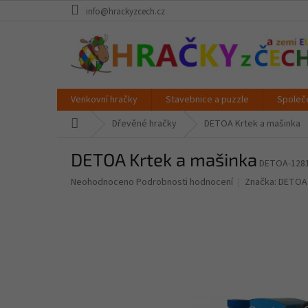
Přejít
info@hrackyzcech.cz
na
obsah
Venkovní hračky
Stavebnice a puzzle
Společ
Domů
Dřevěné hračky
DETOA Krtek a mašinka
DETOA Krtek a mašinka
DETOA-128
Průměrné
Neohodnoceno
Podrobnosti hodnocení
Značka:
DETOA
hodnocení
produktu
je
0,0
z
5
hvězdiček.