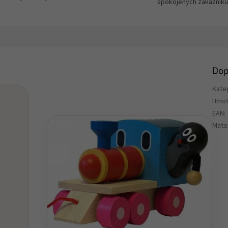
spokojených zákazníků
Dop
Kate
Hmot
EAN
:
Mater