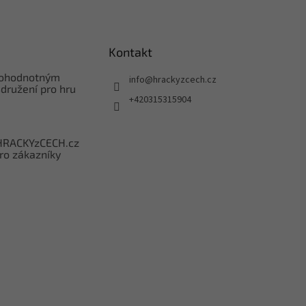
Kontakt
nohodnotným
info
@
hrackyzcech.cz
družení pro hru
+420315315904
HRACKYzCECH.cz
ro zákazníky