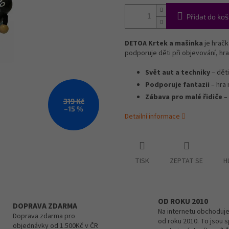
Přidat do koš
DETOA Krtek a mašinka
je hračk
podporuje děti při objevování, hra
Svět aut a techniky
– děti
Podporuje fantazii
– hra 
Zábava pro malé řidiče
– 
319 Kč
–15 %
Detailní informace
TISK
ZEPTAT SE
H
OD ROKU 2010
DOPRAVA ZDARMA
Na internetu obchoduje
Doprava zdarma pro
od roku 2010. To jsou 
objednávky od 1.500Kč v ČR