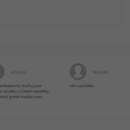
Hodnocení obchodu je 5 z 5 hvězdiček.
Hodnocení obchodu je
18.11.2022
18.10.2022
spokojenost, hračky jsou
vše v pořádku
u výrobky z České republiky,
dobrý poměr kvalita cena.