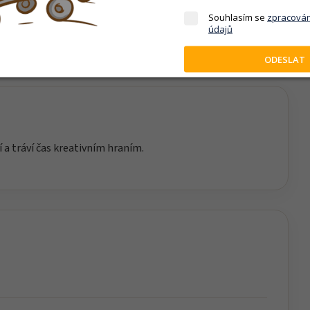
ění vlastních příběhů a jemnou motoriku. Děti si mohou
Souhlasím se
zpracová
avby nebo záchranných složek.
údajů
ODESLAT
í a tráví čas kreativním hraním.