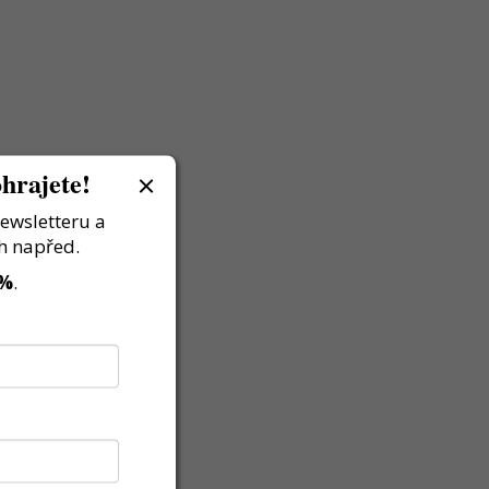
hrajete!
newsletteru a
h napřed.
 %
.