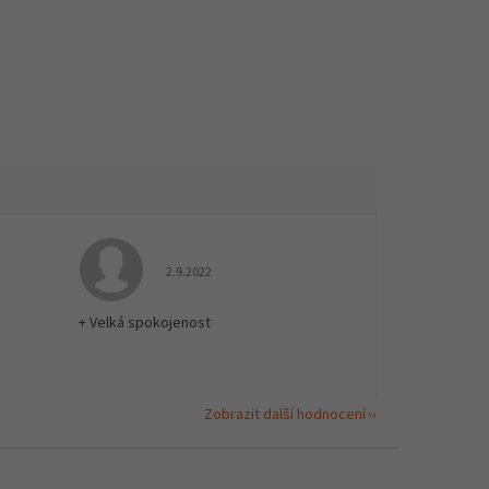
 5 z 5 hvězdiček.
Hodnocení obchodu je 5 z 5 hvězdiček.
2.9.2022
+ Velká spokojenost
Zobrazit další hodnocení