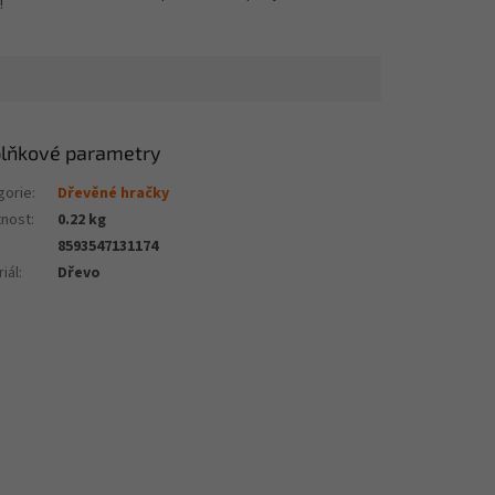
!
lňkové parametry
gorie
:
Dřevěné hračky
nost
:
0.22 kg
8593547131174
iál
:
Dřevo