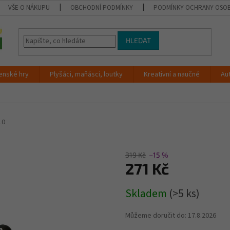
VŠE O NÁKUPU
OBCHODNÍ PODMÍNKY
PODMÍNKY OCHRANY OSOB
HLEDAT
enské hry
Plyšáci, maňásci, loutky
Kreativní a naučné
Au
10
319 Kč
–15 %
271 Kč
Měrná
Skladem
(>5 ks)
cena:
Můžeme doručit do:
17.8.2026