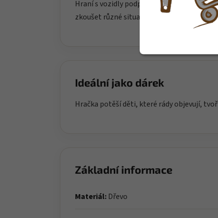
Hraní s vozidly podporuje fantazii, vypráv
zkoušet různé situace ze světa dopravy, st
Ideální jako dárek
Hračka potěší děti, které rády objevují, tvoř
Základní informace
Materiál:
Dřevo