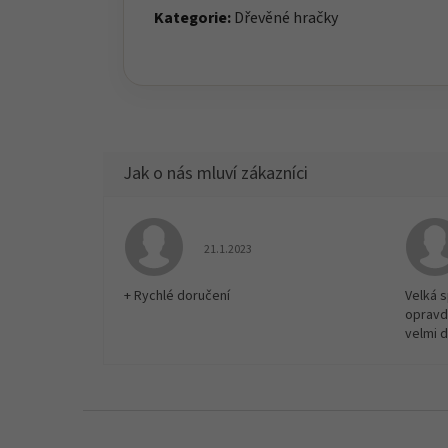
Kategorie:
Dřevěné hračky
Hodnocení obchodu je 5 z 5 hvězdiček.
21.1.2023
+ Rychlé doručení
Velká 
opravd
velmi 
Z
á