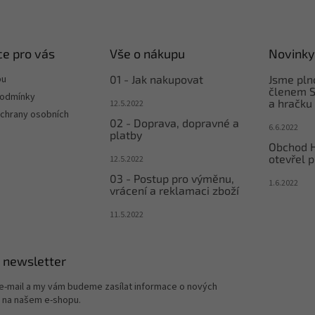
e pro vás
Vše o nákupu
Novinky
pu
01 - Jak nakupovat
Jsme pl
členem S
podmínky
a hračku
12.5.2022
chrany osobních
02 - Doprava, dopravné a
6.6.2022
platby
Obchod 
otevřel p
12.5.2022
03 - Postup pro výměnu,
1.6.2022
vrácení a reklamaci zboží
11.5.2022
 newsletter
 e-mail a my vám budeme zasílat informace o nových
 na našem e-shopu.