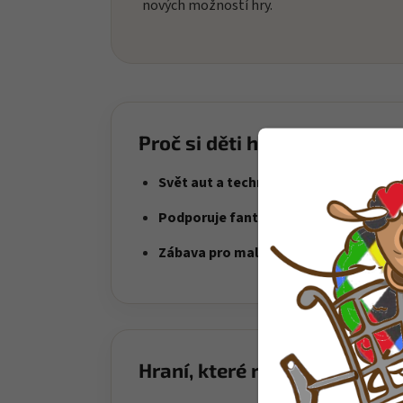
nových možností hry.
Proč si děti hračku oblíbí?
Svět aut a techniky
– děti si vytvářejí 
Podporuje fantazii
– hra na profese a si
Zábava pro malé řidiče
– skvělá volba p
Hraní, které rozvíjí