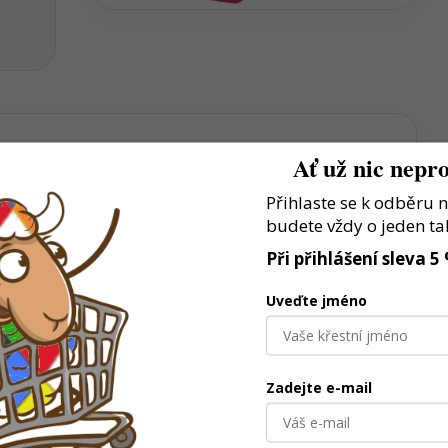
Ať už nic nepro
Přihlaste se k odběru 
vlastní dopravní a pracovní scénáře
budete vždy o jeden ta
tuace rozvíjí kreativitu
Při přihlášení sleva 5
ro děti, které milují vozidla a stroje
Uveďte jméno
Zadejte e-mail