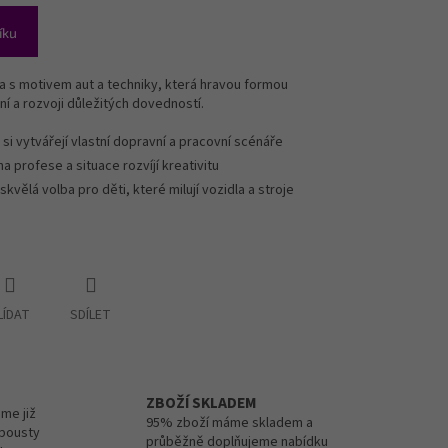
íku
a s motivem aut a techniky, která hravou formou
ní a rozvoji důležitých dovedností.
 si vytvářejí vlastní dopravní a pracovní scénáře
na profese a situace rozvíjí kreativitu
skvělá volba pro děti, které milují vozidla a stroje
LÍDAT
SDÍLET
ZBOŽÍ SKLADEM
me již
95% zboží máme skladem a
spousty
průběžně doplňujeme nabídku