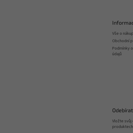
p
a
t
Informac
í
Vše o náku
Obchodní 
Podmínky o
údajů
Odebírat
Vložte svůj
produktech