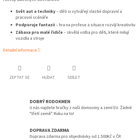
Svět aut a techniky
– děti si vytvářejí vlastní dopravní a
pracovní scénáře
Podporuje fantazii
– hra na profese a situace rozvíjí kreativitu
Zábava pro malé řidiče
– skvělá volba pro děti, které milují
vozidla a stroje
Detailní informace
ZEPTAT SE
HLÍDAT
SDÍLET
DOBRÝ RODOKMEN
U nás najdete hračky z naší domoviny a zemí EU. Žádné
"třetí země". Ruku na to!
DOPRAVA ZDARMA
Doprava zdarma pro objednávky od 1.500Kč v ČR