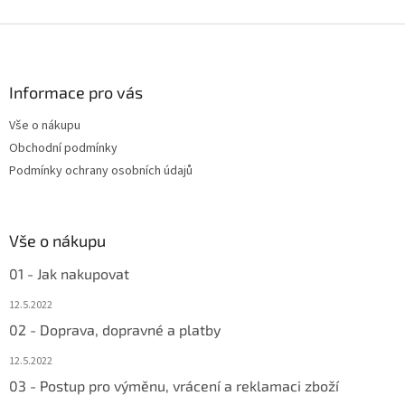
Z
á
p
a
Informace pro vás
t
Vše o nákupu
í
Obchodní podmínky
Podmínky ochrany osobních údajů
Vše o nákupu
01 - Jak nakupovat
12.5.2022
02 - Doprava, dopravné a platby
12.5.2022
03 - Postup pro výměnu, vrácení a reklamaci zboží