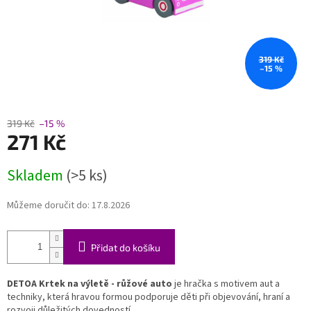
319 Kč
–15 %
319 Kč
–15 %
271 Kč
Měrná
Skladem
(>5 ks)
cena:
Můžeme doručit do:
17.8.2026
Přidat do košíku
DETOA Krtek na výletě - růžové auto
je hračka s motivem aut a
techniky, která hravou formou podporuje děti při objevování, hraní a
rozvoji důležitých dovedností.