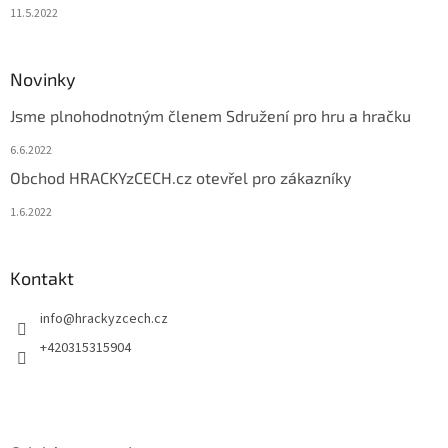
11.5.2022
Novinky
Jsme plnohodnotným členem Sdružení pro hru a hračku
6.6.2022
Obchod HRACKYzCECH.cz otevřel pro zákazníky
1.6.2022
Kontakt
info
@
hrackyzcech.cz
+420315315904