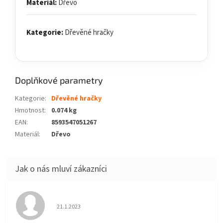
Materiál:
Dřevo
Kategorie:
Dřevěné hračky
Doplňkové parametry
Kategorie
:
Dřevěné hračky
Hmotnost
:
0.074 kg
EAN
:
8593547051267
Materiál
:
Dřevo
Hodnocení obchodu je 5 z 5 hvězdiček.
21.1.2023