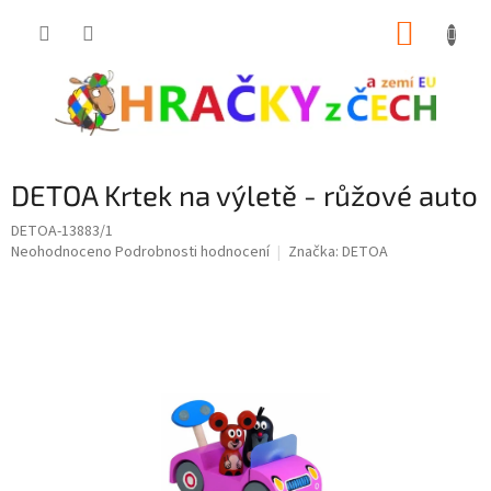
Přejít
NÁKUP
na
obsah
KOŠÍK
DETOA Krtek na výletě - růžové auto
DETOA-13883/1
Průměrné
Neohodnoceno
Podrobnosti hodnocení
Značka:
DETOA
hodnocení
produktu
je
0,0
z
5
hvězdiček.