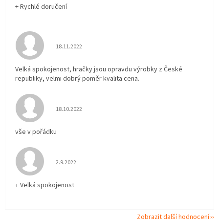
+ Rychlé doručení
Hodnocení obchodu je 5 z 5 hvězdiček.
18.11.2022
Velká spokojenost, hračky jsou opravdu výrobky z České
republiky, velmi dobrý poměr kvalita cena.
Hodnocení obchodu je 5 z 5 hvězdiček.
18.10.2022
vše v pořádku
Hodnocení obchodu je 5 z 5 hvězdiček.
2.9.2022
+ Velká spokojenost
Zobrazit další hodnocení