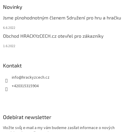
Novinky
Jsme plnohodnotným členem Sdružení pro hru a hračku
6.6.2022
Obchod HRACKYzCECH.cz otevřel pro zákazníky
1.6.2022
Kontakt
info
@
hrackyzcech.cz
+420315315904
Odebírat newsletter
Vložte svůj e-mail a my vám budeme zasílat informace o nových