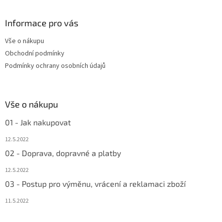
á
p
a
Informace pro vás
t
Vše o nákupu
í
Obchodní podmínky
Podmínky ochrany osobních údajů
Vše o nákupu
01 - Jak nakupovat
12.5.2022
02 - Doprava, dopravné a platby
12.5.2022
03 - Postup pro výměnu, vrácení a reklamaci zboží
11.5.2022