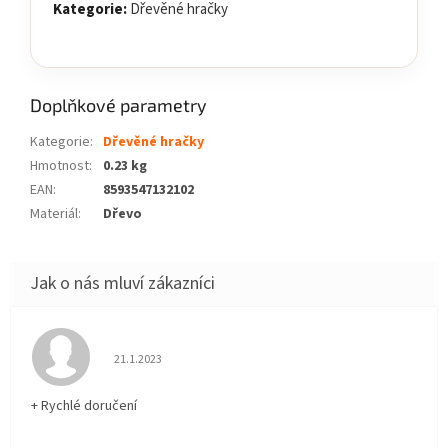
Kategorie:
Dřevěné hračky
Doplňkové parametry
Kategorie
:
Dřevěné hračky
Hmotnost
:
0.23 kg
EAN
:
8593547132102
Materiál
:
Dřevo
Hodnocení obchodu je 5 z 5 hvězdiček.
21.1.2023
+ Rychlé doručení