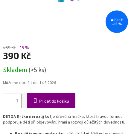
459 Kč
–15 %
459 Kč
–15 %
390 Kč
Měrná
Skladem
(>5 ks)
cena:
Můžeme doručit do:
14.8.2026
Přidat do košíku
DETOA Krtku nerozlij to!
je dřevěná hračka, která hravou formou
podporuje děti při objevování, hraní a rozvoji důležitých dovedností.
Rozvíjí jemnou motoriku
– děti skládají, třídí nebo objevují