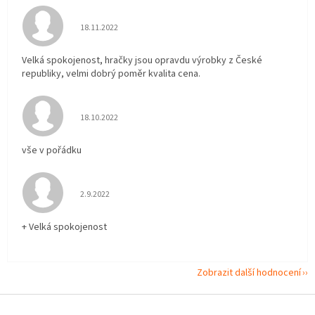
Hodnocení obchodu je 5 z 5 hvězdiček.
18.11.2022
Velká spokojenost, hračky jsou opravdu výrobky z České
republiky, velmi dobrý poměr kvalita cena.
Hodnocení obchodu je 5 z 5 hvězdiček.
18.10.2022
vše v pořádku
Hodnocení obchodu je 5 z 5 hvězdiček.
2.9.2022
+ Velká spokojenost
Zobrazit další hodnocení
Z