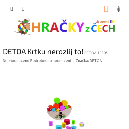
Přejít
NÁKUP
na
obsah
KOŠÍK
DETOA Krtku nerozlij to!
DETOA-13805
Průměrné
Neohodnoceno
Podrobnosti hodnocení
Značka:
DETOA
hodnocení
produktu
je
0,0
z
5
hvězdiček.