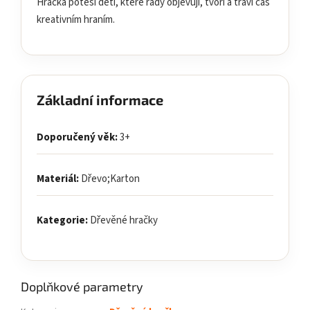
Hračka potěší děti, které rády objevují, tvoří a tráví čas
kreativním hraním.
Základní informace
Doporučený věk:
3+
Materiál:
Dřevo;Karton
Kategorie:
Dřevěné hračky
Doplňkové parametry