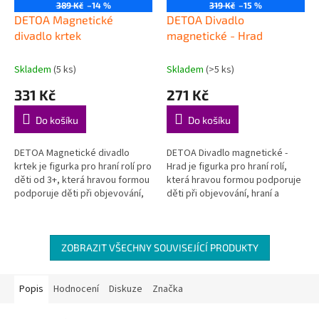
389 Kč
–14 %
319 Kč
–15 %
DETOA Magnetické
DETOA Divadlo
divadlo krtek
magnetické - Hrad
Skladem
(5 ks)
Skladem
(>5 ks)
331 Kč
271 Kč
Do košíku
Do košíku
DETOA Magnetické divadlo
DETOA Divadlo magnetické -
krtek je figurka pro hraní rolí pro
Hrad je figurka pro hraní rolí,
děti od 3+, která hravou formou
která hravou formou podporuje
podporuje děti při objevování,
děti při objevování, hraní a
hraní a rozvoji důležitých
rozvoji důležitých dovedností.
dovedností. Hraní na...
Hraní na profese – děti...
ZOBRAZIT VŠECHNY SOUVISEJÍCÍ PRODUKTY
Popis
Hodnocení
Diskuze
Značka