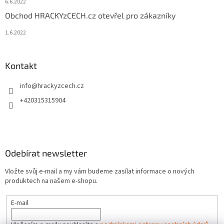
6.6.2022
Obchod HRACKYzCECH.cz otevřel pro zákazníky
1.6.2022
Kontakt
info
@
hrackyzcech.cz
+420315315904
Odebírat newsletter
Vložte svůj e-mail a my vám budeme zasílat informace o nových
produktech na našem e-shopu.
E-mail