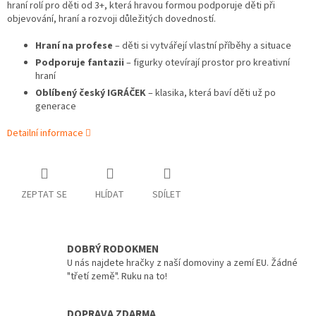
hraní rolí pro děti od 3+, která hravou formou podporuje děti při
objevování, hraní a rozvoji důležitých dovedností.
Hraní na profese
– děti si vytvářejí vlastní příběhy a situace
Podporuje fantazii
– figurky otevírají prostor pro kreativní
hraní
Oblíbený český IGRÁČEK
– klasika, která baví děti už po
generace
Detailní informace
ZEPTAT SE
HLÍDAT
SDÍLET
DOBRÝ RODOKMEN
U nás najdete hračky z naší domoviny a zemí EU. Žádné
"třetí země". Ruku na to!
DOPRAVA ZDARMA