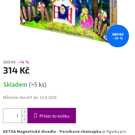
369 Kč
–14 %
369 Kč
–14 %
314 Kč
Měrná
Skladem
(>5 ks)
cena:
Můžeme doručit do:
13.8.2026
Přidat do košíku
DETOA Magnetické divadlo - Perníková chaloupka
je figurka pro