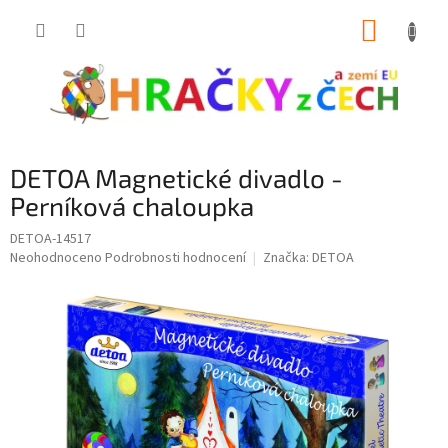
Přejít
NÁKUP
na
obsah
KOŠÍK
DETOA Magnetické divadlo -
Perníková chaloupka
DETOA-14517
Průměrné
Neohodnoceno
Podrobnosti hodnocení
Značka:
DETOA
hodnocení
produktu
je
0,0
z
5
hvězdiček.