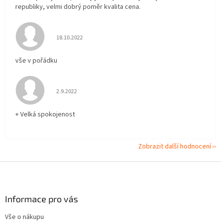
republiky, velmi dobrý poměr kvalita cena.
Hodnocení obchodu je 5 z 5 hvězdiček.
18.10.2022
vše v pořádku
Hodnocení obchodu je 5 z 5 hvězdiček.
2.9.2022
+ Velká spokojenost
Zobrazit další hodnocení
Z
á
p
a
Informace pro vás
t
Vše o nákupu
í