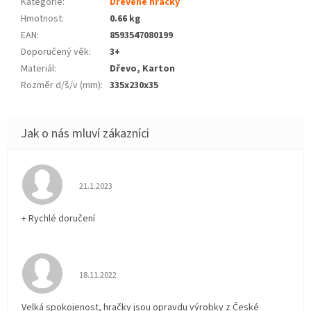
Kategorie
:
Dřevěné hračky
Hmotnost
:
0.66 kg
EAN
:
8593547080199
Doporučený věk
:
3+
Materiál
:
Dřevo, Karton
Rozměr d/š/v (mm)
:
335x230x35
Hodnocení obchodu je 5 z 5 hvězdiček.
21.1.2023
+ Rychlé doručení
Hodnocení obchodu je 5 z 5 hvězdiček.
18.11.2022
Velká spokojenost, hračky jsou opravdu výrobky z České