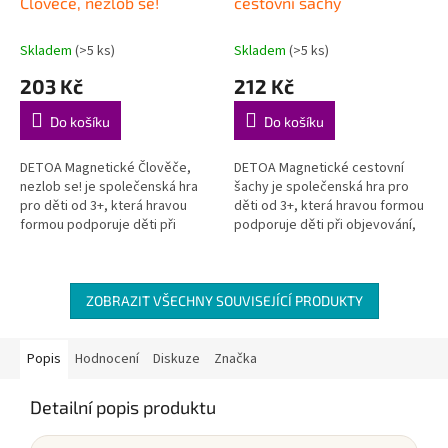
Člověče, nezlob se!
cestovní šachy
Skladem
(>5 ks)
Skladem
(>5 ks)
203 Kč
212 Kč
Do košíku
Do košíku
DETOA Magnetické Člověče,
DETOA Magnetické cestovní
nezlob se! je společenská hra
šachy je společenská hra pro
pro děti od 3+, která hravou
děti od 3+, která hravou formou
formou podporuje děti při
podporuje děti při objevování,
objevování, hraní a rozvoji
hraní a rozvoji důležitých
důležitých dovedností. Skvělá...
dovedností. Skvělá rodinná...
ZOBRAZIT VŠECHNY SOUVISEJÍCÍ PRODUKTY
Popis
Hodnocení
Diskuze
Značka
Detailní popis produktu