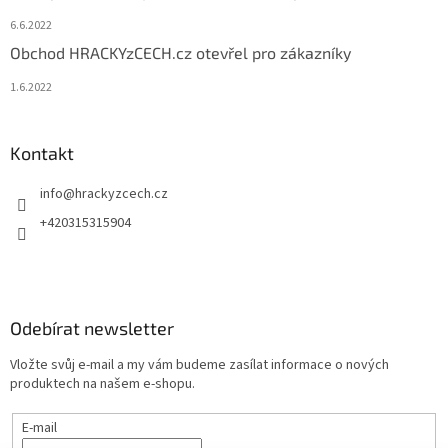
6.6.2022
Obchod HRACKYzCECH.cz otevřel pro zákazníky
1.6.2022
Kontakt
info
@
hrackyzcech.cz
+420315315904
Odebírat newsletter
Vložte svůj e-mail a my vám budeme zasílat informace o nových
produktech na našem e-shopu.
E-mail