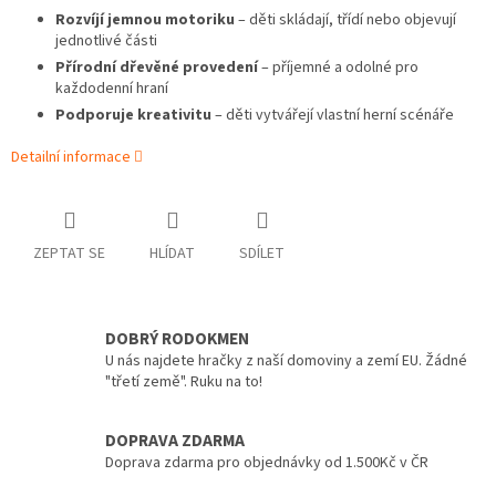
Rozvíjí jemnou motoriku
– děti skládají, třídí nebo objevují
jednotlivé části
Přírodní dřevěné provedení
– příjemné a odolné pro
každodenní hraní
Podporuje kreativitu
– děti vytvářejí vlastní herní scénáře
Detailní informace
ZEPTAT SE
HLÍDAT
SDÍLET
DOBRÝ RODOKMEN
U nás najdete hračky z naší domoviny a zemí EU. Žádné
"třetí země". Ruku na to!
DOPRAVA ZDARMA
Doprava zdarma pro objednávky od 1.500Kč v ČR