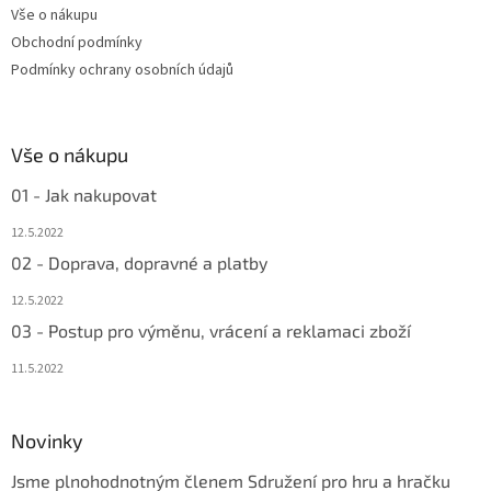
Vše o nákupu
í
Obchodní podmínky
Podmínky ochrany osobních údajů
Vše o nákupu
01 - Jak nakupovat
12.5.2022
02 - Doprava, dopravné a platby
12.5.2022
03 - Postup pro výměnu, vrácení a reklamaci zboží
11.5.2022
Novinky
Jsme plnohodnotným členem Sdružení pro hru a hračku