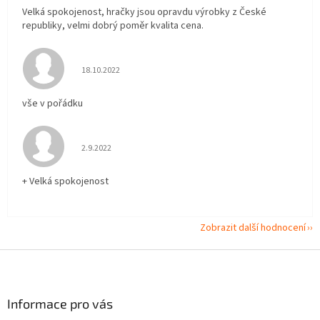
Velká spokojenost, hračky jsou opravdu výrobky z České
republiky, velmi dobrý poměr kvalita cena.
Hodnocení obchodu je 5 z 5 hvězdiček.
18.10.2022
vše v pořádku
Hodnocení obchodu je 5 z 5 hvězdiček.
2.9.2022
+ Velká spokojenost
Zobrazit další hodnocení
Z
á
p
a
Informace pro vás
t