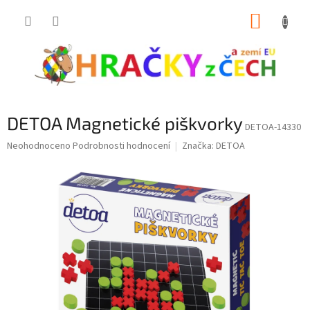
Přejít
NÁKUP
na
obsah
KOŠÍK
DETOA Magnetické piškvorky
DETOA-14330
Průměrné
Neohodnoceno
Podrobnosti hodnocení
Značka:
DETOA
hodnocení
produktu
je
0,0
z
5
hvězdiček.