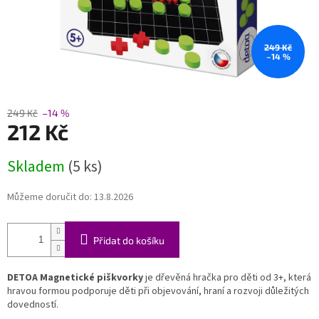
249 Kč
–14 %
249 Kč
–14 %
212 Kč
Měrná
Skladem
(5 ks)
cena:
Můžeme doručit do:
13.8.2026
Přidat do košíku
DETOA Magnetické piškvorky
je dřevěná hračka pro děti od 3+, která
hravou formou podporuje děti při objevování, hraní a rozvoji důležitých
dovedností.