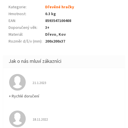
Kategorie
:
Dřevěné hračky
Hmotnost
:
0.3 kg
EAN
:
8593547100408
Doporučený věk
:
3+
Materiál
:
Dřevo, Kov
Rozměr d/š/v (mm)
:
200x200x37
Hodnocení obchodu je 5 z 5 hvězdiček.
21.1.2023
+ Rychlé doručení
Hodnocení obchodu je 5 z 5 hvězdiček.
18.11.2022