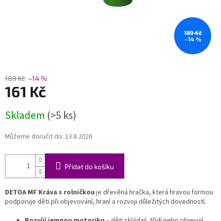
189 Kč
–14 %
189 Kč
–14 %
161 Kč
Měrná
Skladem
(>5 ks)
cena:
Můžeme doručit do:
13.8.2026
Přidat do košíku
DETOA MF Kráva s rolničkou
je dřevěná hračka, která hravou formou
podporuje děti při objevování, hraní a rozvoji důležitých dovedností.
Rozvíjí jemnou motoriku
– děti skládají, třídí nebo objevují