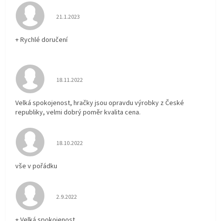
Hodnocení obchodu je 5 z 5 hvězdiček.
21.1.2023
+ Rychlé doručení
Hodnocení obchodu je 5 z 5 hvězdiček.
18.11.2022
Velká spokojenost, hračky jsou opravdu výrobky z České
republiky, velmi dobrý poměr kvalita cena.
Hodnocení obchodu je 5 z 5 hvězdiček.
18.10.2022
vše v pořádku
Hodnocení obchodu je 5 z 5 hvězdiček.
2.9.2022
+ Velká spokojenost