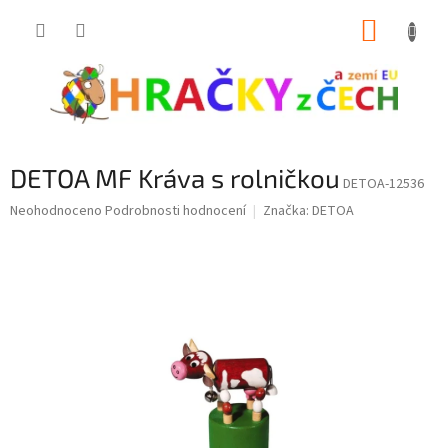
Přejít
NÁKUP
na
obsah
KOŠÍK
DETOA MF Kráva s rolničkou
DETOA-12536
Průměrné
Neohodnoceno
Podrobnosti hodnocení
Značka:
DETOA
hodnocení
produktu
je
0,0
z
5
hvězdiček.