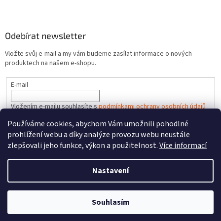
Odebírat newsletter
Vložte svůj e-mail a my vám budeme zasílat informace o nových
produktech na našem e-shopu.
E-mail
Vložením e-mailu souhlasíte s
podmínkami ochrany osobních údajů
Používáme cookies, abychom Vám umožnili pohodlné
PŘIHLÁSIT SE
prohlížení webu a díky analýze provozu webu neustále
zlepšovali jeho funkce, výkon a použitelnost.
Více informací
Nastavení
Vytvořil Shoptet
Souhlasím
Copyright 2026
HRACKYzCECH.cz
. Všechna práva vyhrazena.