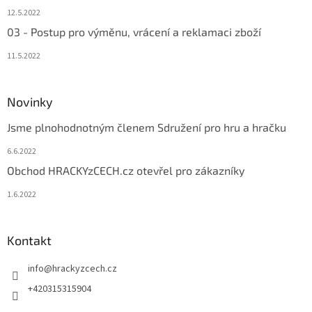
12.5.2022
03 - Postup pro výměnu, vrácení a reklamaci zboží
11.5.2022
Novinky
Jsme plnohodnotným členem Sdružení pro hru a hračku
6.6.2022
Obchod HRACKYzCECH.cz otevřel pro zákazníky
1.6.2022
Kontakt
info
@
hrackyzcech.cz
+420315315904