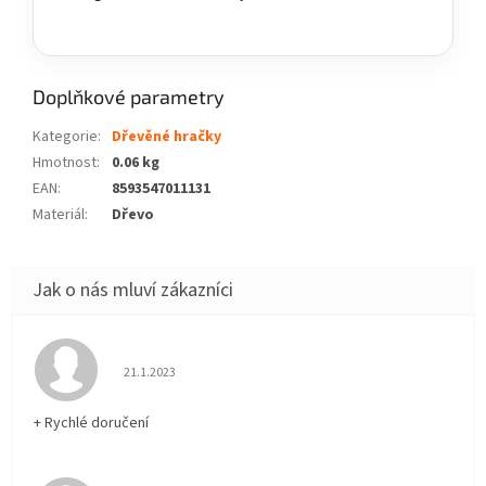
Doplňkové parametry
Kategorie
:
Dřevěné hračky
Hmotnost
:
0.06 kg
EAN
:
8593547011131
Materiál
:
Dřevo
Hodnocení obchodu je 5 z 5 hvězdiček.
21.1.2023
+ Rychlé doručení