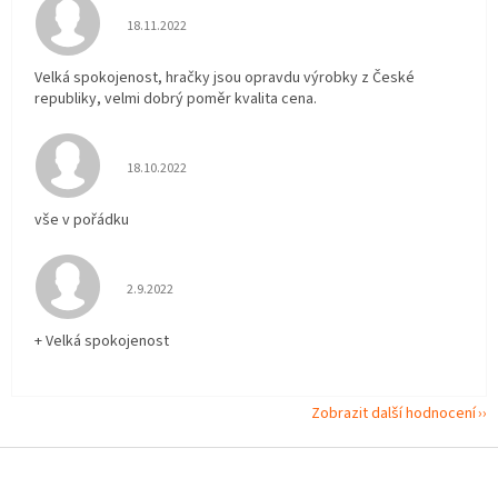
Hodnocení obchodu je 5 z 5 hvězdiček.
18.11.2022
Velká spokojenost, hračky jsou opravdu výrobky z České
republiky, velmi dobrý poměr kvalita cena.
Hodnocení obchodu je 5 z 5 hvězdiček.
18.10.2022
vše v pořádku
Hodnocení obchodu je 5 z 5 hvězdiček.
2.9.2022
+ Velká spokojenost
Zobrazit další hodnocení
Z
á