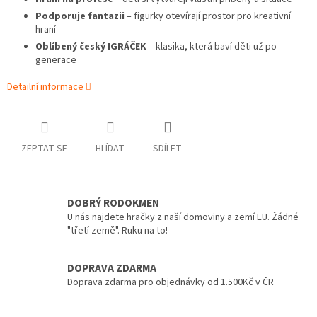
Podporuje fantazii
– figurky otevírají prostor pro kreativní
hraní
Oblíbený český IGRÁČEK
– klasika, která baví děti už po
generace
Detailní informace
ZEPTAT SE
HLÍDAT
SDÍLET
DOBRÝ RODOKMEN
U nás najdete hračky z naší domoviny a zemí EU. Žádné
"třetí země". Ruku na to!
DOPRAVA ZDARMA
Doprava zdarma pro objednávky od 1.500Kč v ČR