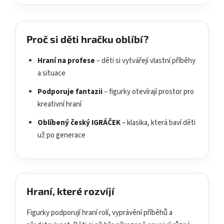
Proč si děti hračku oblíbí?
Hraní na profese
– děti si vytvářejí vlastní příběhy
a situace
Podporuje fantazii
– figurky otevírají prostor pro
kreativní hraní
Oblíbený český IGRÁČEK
– klasika, která baví děti
už po generace
Hraní, které rozvíjí
Figurky podporují hraní rolí, vyprávění příběhů a