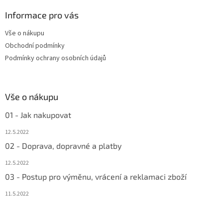
p
a
Informace pro vás
t
Vše o nákupu
í
Obchodní podmínky
Podmínky ochrany osobních údajů
Vše o nákupu
01 - Jak nakupovat
12.5.2022
02 - Doprava, dopravné a platby
12.5.2022
03 - Postup pro výměnu, vrácení a reklamaci zboží
11.5.2022