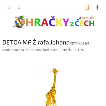
Přejít
NÁKUP
na
obsah
KOŠÍK
DETOA MF Žirafa Johana
DETOA-13208
Průměrné
Neohodnoceno
Podrobnosti hodnocení
Značka:
DETOA
hodnocení
produktu
je
0,0
z
5
hvězdiček.