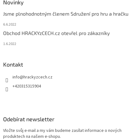
Novinky
Jsme plnohodnotným členem Sdružení pro hru a hračku
6.6.2022
Obchod HRACKYzCECH.cz otevřel pro zákazníky
1.6.2022
Kontakt
info
@
hrackyzcech.cz
+420315315904
Odebírat newsletter
Vložte svůj e-mail a my vám budeme zasílat informace o nových
produktech na našem e-shopu.