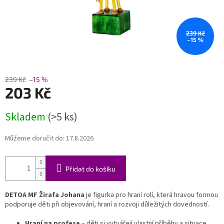
239 Kč
–15 %
239 Kč
–15 %
203 Kč
Měrná
Skladem
(>5 ks)
cena:
Můžeme doručit do:
17.8.2026
Přidat do košíku
DETOA MF Žirafa Johana
je figurka pro hraní rolí, která hravou formou
podporuje děti při objevování, hraní a rozvoji důležitých dovedností.
Hraní na profese
– děti si vytvářejí vlastní příběhy a situace