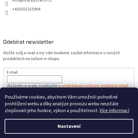
info
@
hrackyzcech.cz
+420315315904
Odebírat newsletter
Vložte svůj e-mail a my vám budeme zasílat informace o nových
produktech na našem e-shopu.
E-mail
Vložením e-mailu souhlasíte s
podmínkami ochrany osobních údajů
Používáme cookies, abychom Vám umožnili pohodlné
PŘIHLÁSIT SE
prohlížení webu a díky analýze provozu webu neustále
zlepšovali jeho funkce, výkon a použitelnost.
Více informací
Nastavení
Vytvořil Shoptet