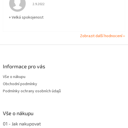
Hodnocení obchodu je 5 z 5 hvězdiček.
2.9.2022
+ Velká spokojenost
Zobrazit další hodnocení
Z
á
p
a
Informace pro vás
t
Vše o nákupu
í
Obchodní podmínky
Podmínky ochrany osobních údajů
Vše o nákupu
01 - Jak nakupovat