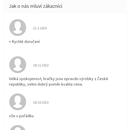
Hodnocení obchodu je 5 z 5 hvězdiček.
21.1.2023
+ Rychlé doručení
Hodnocení obchodu je 5 z 5 hvězdiček.
18.11.2022
Velká spokojenost, hračky jsou opravdu výrobky z České
republiky, velmi dobrý poměr kvalita cena.
Hodnocení obchodu je 5 z 5 hvězdiček.
18.10.2022
vše v pořádku