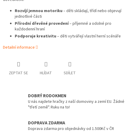
Rozvíjí jemnou motoriku
– děti skládají, třídí nebo objevují
jednotlivé části
Přírodní dřevěné provedení
– příjemné a odolné pro
každodenní hraní
Podporuje kreativitu
– děti vytvářejí vlastní herní scénáře
Detailní informace
ZEPTAT SE
HLÍDAT
SDÍLET
DOBRÝ RODOKMEN
U nás najdete hračky z naší domoviny a zemí EU. Žádné
"třetí země". Ruku na to!
DOPRAVA ZDARMA
Doprava zdarma pro objednávky od 1.500Kč v ČR