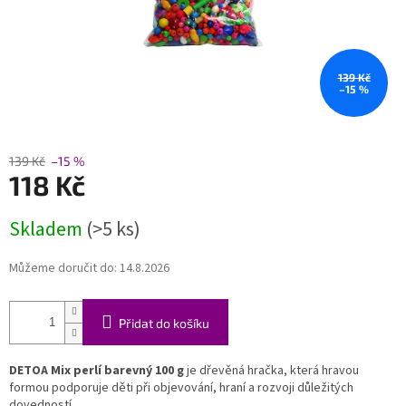
139 Kč
–15 %
139 Kč
–15 %
118 Kč
Měrná
Skladem
(>5 ks)
cena:
Můžeme doručit do:
14.8.2026
Přidat do košíku
DETOA Mix perlí barevný 100 g
je dřevěná hračka, která hravou
formou podporuje děti při objevování, hraní a rozvoji důležitých
dovedností.