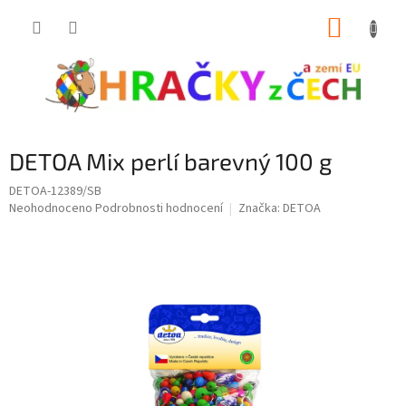
Přejít
NÁKUP
na
obsah
KOŠÍK
DETOA Mix perlí barevný 100 g
DETOA-12389/SB
Průměrné
Neohodnoceno
Podrobnosti hodnocení
Značka:
DETOA
hodnocení
produktu
je
0,0
z
5
hvězdiček.