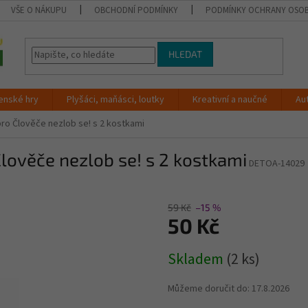
VŠE O NÁKUPU
OBCHODNÍ PODMÍNKY
PODMÍNKY OCHRANY OSOB
HLEDAT
enské hry
Plyšáci, maňásci, loutky
Kreativní a naučné
Au
ro Člověče nezlob se! s 2 kostkami
lověče nezlob se! s 2 kostkami
DETOA-14029
59 Kč
–15 %
50 Kč
Měrná
Skladem
(2 ks)
cena:
Můžeme doručit do:
17.8.2026