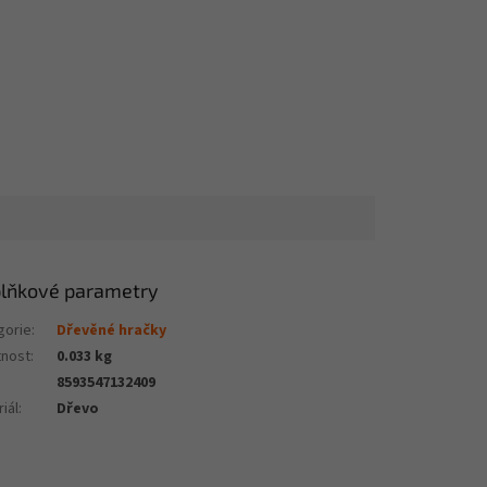
lňkové parametry
gorie
:
Dřevěné hračky
nost
:
0.033 kg
8593547132409
iál
:
Dřevo