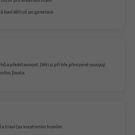
prostor pro kreativní hraní
rá baví děti už po generace
hů a představivost. Děti si při hře přirozeně osvojují
nního života.
í a tráví čas kreativním hraním.