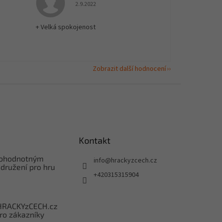
 5 z 5 hvězdiček.
Hodnocení obchodu je 5 z 5 hvězdiček.
2.9.2022
+ Velká spokojenost
Zobrazit další hodnocení
Kontakt
nohodnotným
info
@
hrackyzcech.cz
družení pro hru
+420315315904
HRACKYzCECH.cz
ro zákazníky