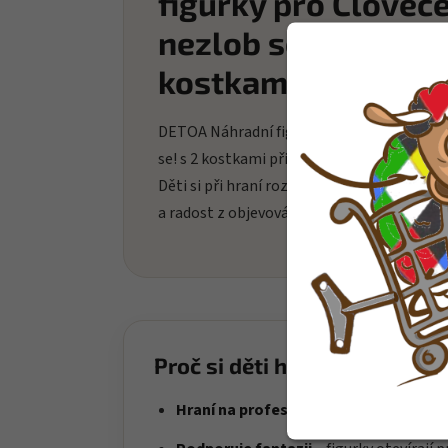
figurky pro Člověč
nezlob se! s 2
kostkami
DETOA Náhradní figurky pro Člověče nezl
se! s 2 kostkami přináší dětem zábavné hra
Děti si při hraní rozvíjejí fantazii, soustřed
a radost z objevování nových možností hry
Proč si děti hračku oblíbí?
Hraní na profese
– děti si vytvářejí vla