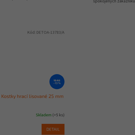
spokojených zákazníků
Kód:
DETOA-13783/A
15 Kč
–13 %
Kostky hrací lisované 25 mm
Skladem
(>5 ks)
DETAIL