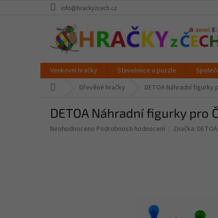
Přejít
info@hrackyzcech.cz
na
obsah
Venkovní hračky
Stavebnice a puzzle
Společ
Domů
Dřevěné hračky
DETOA Náhradní figurky p
DETOA Náhradní figurky pro Č
Průměrné
Neohodnoceno
Podrobnosti hodnocení
Značka:
DETOA
hodnocení
produktu
je
0,0
z
5
hvězdiček.