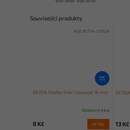
"třetí země". Ruku na to!
Související produkty
Kód:
DETOA-13782/A
9 Kč
–11 %
DETOA Kostky hrací lisované 16 mm
DETOA 
Skladem
(>5 ks)
8 Kč
13 Kč
DETAIL