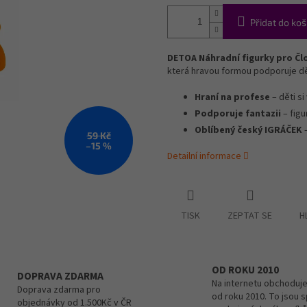
Přidat do koš
DETOA Náhradní figurky pro Člo
která hravou formou podporuje děti
Hraní na profese
– děti si
Podporuje fantazii
– figu
Oblíbený český IGRÁČEK
–
59 Kč
–15 %
Detailní informace
TISK
ZEPTAT SE
H
OD ROKU 2010
DOPRAVA ZDARMA
Na internetu obchoduje
Doprava zdarma pro
od roku 2010. To jsou 
objednávky od 1.500Kč v ČR