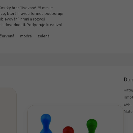
ostky hrací lisované 25 mm je
ice, která hravou formou podporuje
objevování, hraní a rozvoji
ch dovedností. Podporuje kreativní
 děti...
ená
červená
modrá
zelená
Dop
Kate
Hmot
EAN
:
Mater