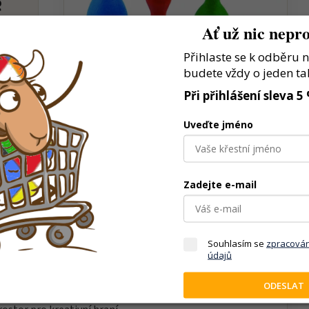
e
Ať už nic nepro
Přihlaste se k odběru 
budete vždy o jeden ta
ob
Při přihlášení sleva 5
ní.
Uveďte jméno
ění
.
Zadejte e-mail
Souhlasím se
zpracová
údajů
stní příběhy a situace
ODESLAT