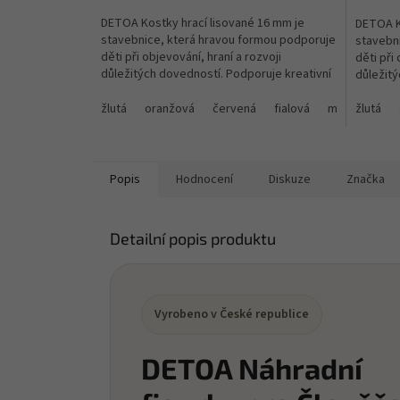
DETOA Kostky hrací lisované 16 mm je
DETOA K
stavebnice, která hravou formou podporuje
stavebn
děti při objevování, hraní a rozvoji
děti při 
důležitých dovedností. Podporuje kreativní
důležitý
stavění – děti...
stavění –
žlutá
oranžová
červená
fialová
modrá
žlutá
zel
Popis
Hodnocení
Diskuze
Značka
Detailní popis produktu
Vyrobeno v České republice
DETOA Náhradní