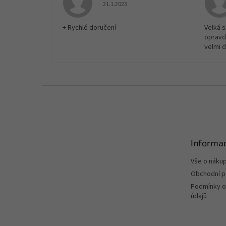
Hodnocení obchodu je 5 z 5 hvězdiček.
21.1.2023
+ Rychlé doručení
Velká 
opravd
velmi 
Z
á
p
a
t
Informac
í
Vše o náku
Obchodní 
Podmínky o
údajů