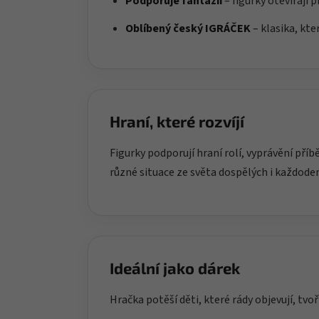
Podporuje fantazii
– figurky otevírají 
Oblíbený český IGRÁČEK
– klasika, kte
Hraní, které rozvíjí
Figurky podporují hraní rolí, vyprávění příbě
různé situace ze světa dospělých i každode
Ideální jako dárek
Hračka potěší děti, které rády objevují, tvoř