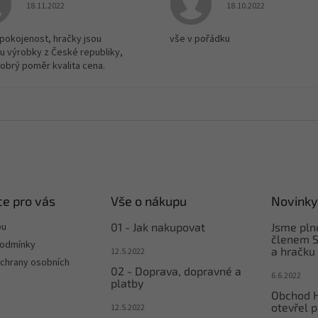
Hodnocení obchodu je 5 z 5 hvězdiček.
Hodnocení obchodu je
18.11.2022
18.10.2022
spokojenost, hračky jsou
vše v pořádku
u výrobky z České republiky,
dobrý poměr kvalita cena.
e pro vás
Vše o nákupu
Novinky
pu
01 - Jak nakupovat
Jsme pl
členem S
podmínky
a hračku
12.5.2022
chrany osobních
02 - Doprava, dopravné a
6.6.2022
platby
Obchod 
otevřel p
12.5.2022