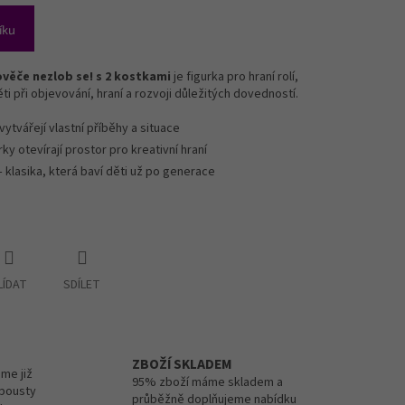
íku
věče nezlob se! s 2 kostkami
je figurka pro hraní rolí,
 při objevování, hraní a rozvoji důležitých dovedností.
 vytvářejí vlastní příběhy a situace
rky otevírají prostor pro kreativní hraní
 klasika, která baví děti už po generace
LÍDAT
SDÍLET
ZBOŽÍ SKLADEM
me již
95% zboží máme skladem a
spousty
průběžně doplňujeme nabídku