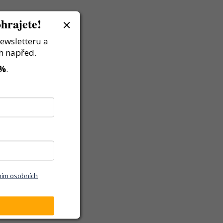
hrajete!
newsletteru a
h napřed.
 %
.
ním osobních