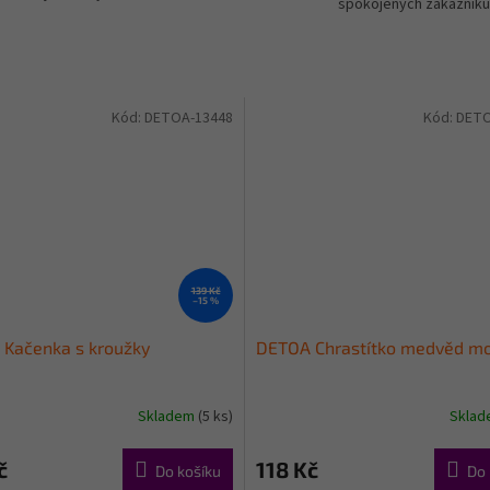
spokojených zákazníků
Kód:
DETOA-13448
Kód:
DETO
139 Kč
–15 %
Kačenka s kroužky
DETOA Chrastítko medvěd m
Skladem
(5 ks)
Skla
č
118 Kč
Do košíku
Do 