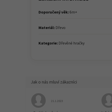
Doporučený věk:
6m+
Materiál:
Dřevo
Kategorie:
Dřevěné hračky
Hodnocení obchodu je 5 z 5 hvězdiček.
21.1.2023