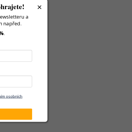
hrajete!
newsletteru a
h napřed.
 %
.
ním osobních