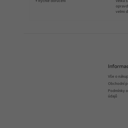
+ Rychlé doručení
Velká 
opravd
velmi 
Z
á
p
a
t
Informac
í
Vše o náku
Obchodní 
Podmínky o
údajů