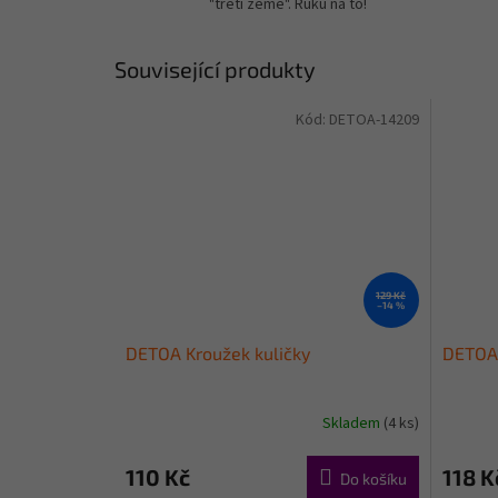
"třetí země". Ruku na to!
Související produkty
Kód:
DETOA-14209
129 Kč
–14 %
DETOA Kroužek kuličky
DETOA 
Skladem
(4 ks)
110 Kč
118 K
Do košíku