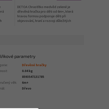
e
DETOA Chrastítko medvěd zelené je
erá
dřevěná hračka pro děti od 6m+, která
hravou formou podporuje děti při
ch
objevování, hraní a rozvoji důležitých
dovedností. Rozvíjí jemnou...
lňkové parametry
gorie
:
Dřevěné hračky
nost
:
0.04 kg
8593547131785
ručený věk
:
6m+
iál
:
Dřevo