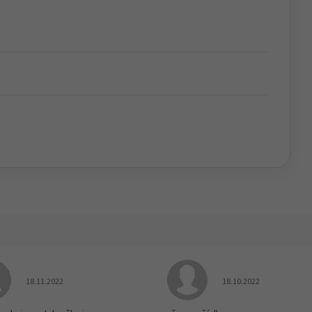
Hodnocení obchodu je 5 z 5 hvězdiček.
Hodnocení obchodu je
18.11.2022
18.10.2022