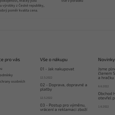
spokojenost, hračky jsou
vše v pořádku
u výrobky z České republiky,
dobrý poměr kvalita cena.
e pro vás
Vše o nákupu
Novinky
pu
01 - Jak nakupovat
Jsme pl
členem S
podmínky
a hračku
12.5.2022
chrany osobních
02 - Doprava, dopravné a
6.6.2022
platby
Obchod 
otevřel p
12.5.2022
03 - Postup pro výměnu,
1.6.2022
vrácení a reklamaci zboží