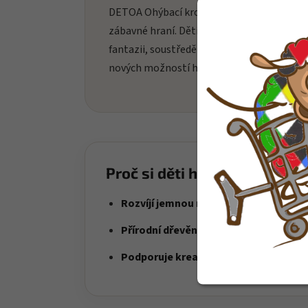
DETOA Ohýbací kroužek přináší dětem
zábavné hraní. Děti si při hraní rozvíjejí
fantazii, soustředění a radost z objevování
nových možností hry.
Proč si děti hračku oblíbí?
Rozvíjí jemnou motoriku
– děti skládaj
Přírodní dřevěné provedení
– příjemné
Podporuje kreativitu
– děti vytvářejí v