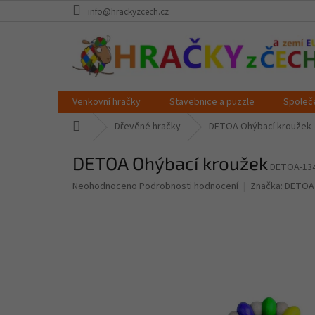
Přejít
info@hrackyzcech.cz
na
obsah
Venkovní hračky
Stavebnice a puzzle
Společ
Domů
Dřevěné hračky
DETOA Ohýbací kroužek
DETOA Ohýbací kroužek
DETOA-13
Průměrné
Neohodnoceno
Podrobnosti hodnocení
Značka:
DETOA
hodnocení
produktu
je
0,0
z
5
hvězdiček.