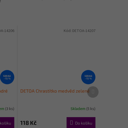
!
A-14206
Kód:
DETOA-14207
139 Kč
139 Kč
–15 %
–15 %
Další
odré
DETOA Chrastítko medvěd zelené
produkt
dem
(3 ks)
Skladem
(5 ks)
118 Kč
košíku
Do košíku