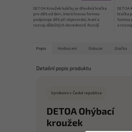
DETOA Kroužek kuličky je dřevěná hračka
DETOA K
pro děti od 6m+, která hravou formou
hračka p
podporuje děti při objevování, hraní a
formou p
rozvoji důležitých dovedností. Rozvíjí
a rozvoj
jemnou motoriku –...
jemnou m
Popis
Hodnocení
Diskuze
Značka
Detailní popis produktu
Vyrobeno v České republice
DETOA Ohýbací
kroužek