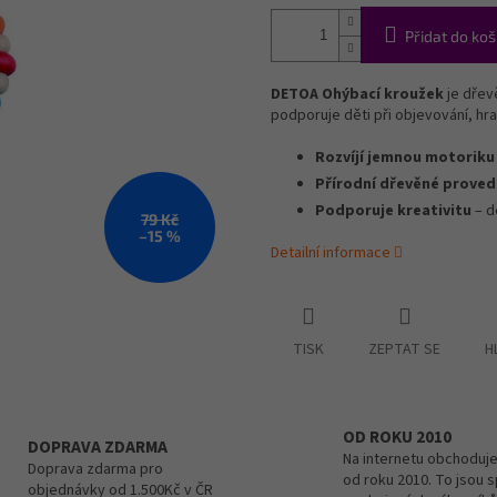
Přidat do koš
DETOA Ohýbací kroužek
je dřev
podporuje děti při objevování, hra
Rozvíjí jemnou motoriku
Přírodní dřevěné proved
Podporuje kreativitu
– d
79 Kč
–15 %
Detailní informace
TISK
ZEPTAT SE
H
OD ROKU 2010
DOPRAVA ZDARMA
Na internetu obchoduje
Doprava zdarma pro
od roku 2010. To jsou 
objednávky od 1.500Kč v ČR