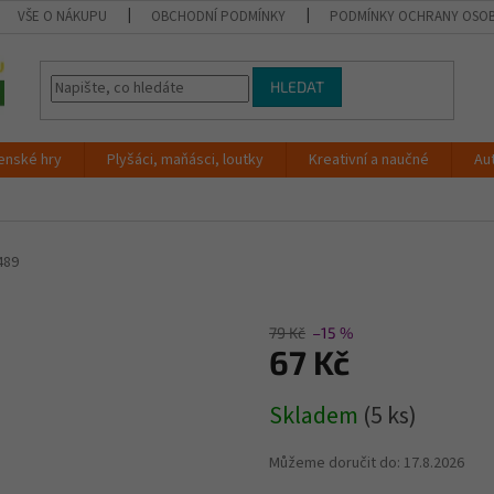
VŠE O NÁKUPU
OBCHODNÍ PODMÍNKY
PODMÍNKY OCHRANY OSOB
HLEDAT
enské hry
Plyšáci, maňásci, loutky
Kreativní a naučné
Au
489
79 Kč
–15 %
67 Kč
Měrná
Skladem
(5 ks)
cena:
Můžeme doručit do:
17.8.2026