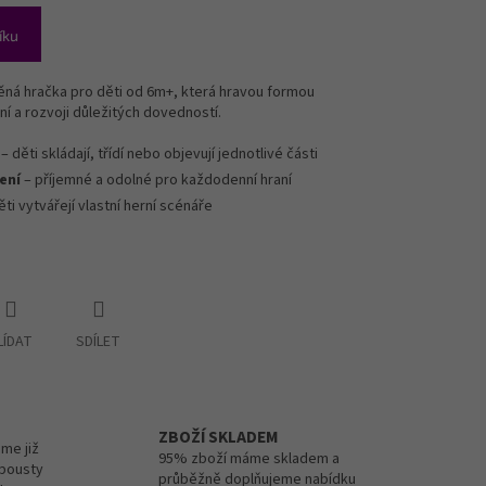
íku
ěná hračka pro děti od 6m+, která hravou formou
ní a rozvoji důležitých dovedností.
– děti skládají, třídí nebo objevují jednotlivé části
ení
– příjemné a odolné pro každodenní hraní
ěti vytvářejí vlastní herní scénáře
LÍDAT
SDÍLET
ZBOŽÍ SKLADEM
me již
95% zboží máme skladem a
spousty
průběžně doplňujeme nabídku