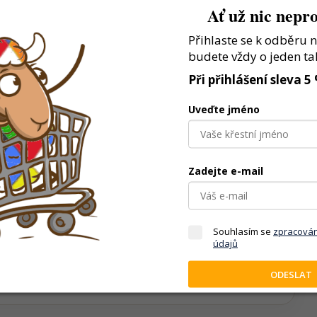
Ať už nic nepro
Přihlaste se k odběru 
budete vždy o jeden ta
Při přihlášení sleva 5
Uveďte jméno
Zadejte e-mail
í, třídí nebo objevují jednotlivé části
Souhlasím se
zpracová
 a odolné pro každodenní hraní
údajů
lastní herní scénáře
ODESLAT