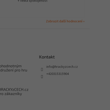
+ Velká spokojenost
Zobrazit další hodnocení
Kontakt
nohodnotným
info
@
hrackyzcech.cz
družení pro hru
+420315315904
HRACKYzCECH.cz
ro zákazníky