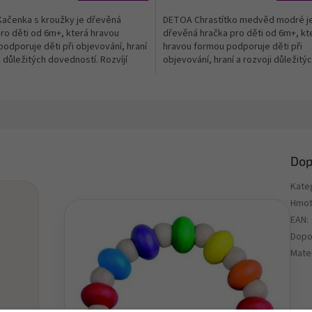
ačenka s kroužky je dřevěná
DETOA Chrastítko medvěd modré j
ro děti od 6m+, která hravou
dřevěná hračka pro děti od 6m+, kt
odporuje děti při objevování, hraní
hravou formou podporuje děti při
i důležitých dovedností. Rozvíjí
objevování, hraní a rozvoji důležitý
otoriku –...
dovedností. Rozvíjí jemnou...
Dop
Kate
Hmot
EAN
:
Dopo
Mater