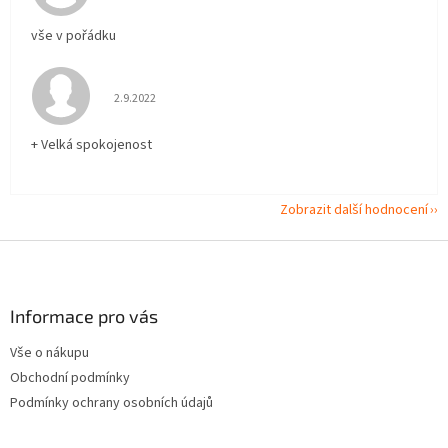
vše v pořádku
Hodnocení obchodu je 5 z 5 hvězdiček.
2.9.2022
+ Velká spokojenost
Zobrazit další hodnocení
Z
á
p
a
Informace pro vás
t
Vše o nákupu
í
Obchodní podmínky
Podmínky ochrany osobních údajů