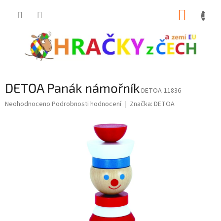
Přejít
NÁKUP
na
obsah
KOŠÍK
DETOA Panák námořník
DETOA-11836
Průměrné
Neohodnoceno
Podrobnosti hodnocení
Značka:
DETOA
hodnocení
produktu
je
0,0
z
5
hvězdiček.