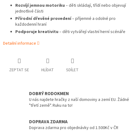
Rozvíjí jemnou motoriku
– děti skládají, třídí nebo objevují
jednotlivé části
Přírodní dřevěné provedení
– příjemné a odolné pro
každodenní hraní
Podporuje kreativitu
– děti vytvářejí vlastní herní scénáře
Detailní informace
ZEPTAT SE
HLÍDAT
SDÍLET
DOBRÝ RODOKMEN
U nás najdete hračky z naší domoviny a zemí EU. Žádné
"třetí země". Ruku na to!
DOPRAVA ZDARMA
Doprava zdarma pro objednávky od 1.500Kč v ČR