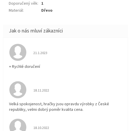
Doporučený věk
:
1
Materiál
:
Dřevo
Hodnocení obchodu je 5 z 5 hvězdiček.
21.1.2023
+ Rychlé doručení
Hodnocení obchodu je 5 z 5 hvězdiček.
18.11.2022
Velká spokojenost, hračky jsou opravdu výrobky z České
republiky, velmi dobrý poměr kvalita cena.
Hodnocení obchodu je 5 z 5 hvězdiček.
18.10.2022