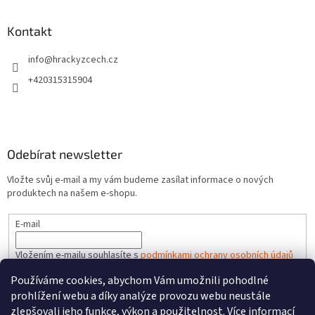
Kontakt
info
@
hrackyzcech.cz
+420315315904
Odebírat newsletter
Vložte svůj e-mail a my vám budeme zasílat informace o nových
produktech na našem e-shopu.
E-mail
Vložením e-mailu souhlasíte s
podmínkami ochrany osobních údajů
Používáme cookies, abychom Vám umožnili pohodlné
PŘIHLÁSIT SE
prohlížení webu a díky analýze provozu webu neustále
zlepšovali jeho funkce, výkon a použitelnost.
Více informací