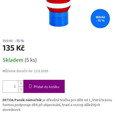
159 Kč
–15 %
159 Kč
–15 %
135 Kč
Měrná
Skladem
(5 ks)
cena:
Můžeme doručit do:
13.8.2026
Přidat do košíku
DETOA Panák námořník
je dřevěná hračka pro děti od 1, která hravou
formou podporuje děti při objevování, hraní a rozvoji důležitých
dovedností.