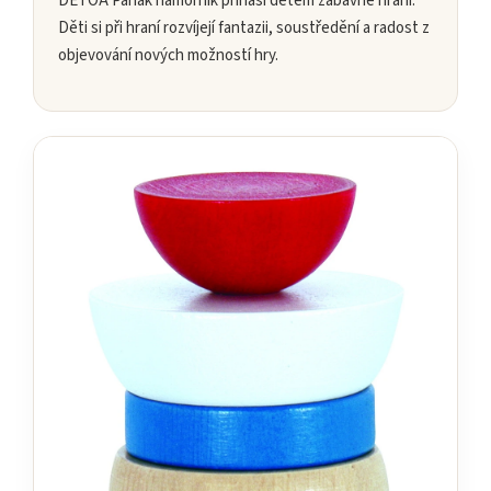
DETOA Panák námořník přináší dětem zábavné hraní.
Děti si při hraní rozvíjejí fantazii, soustředění a radost z
objevování nových možností hry.