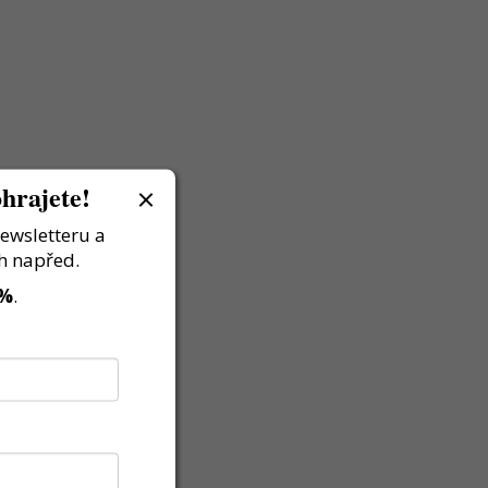
hrajete!
newsletteru a
h napřed.
 %
.