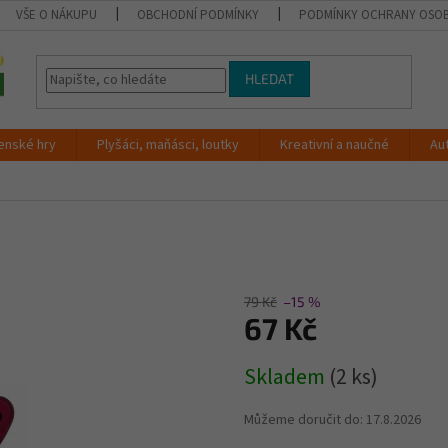
VŠE O NÁKUPU
OBCHODNÍ PODMÍNKY
PODMÍNKY OCHRANY OSOB
HLEDAT
enské hry
Plyšáci, maňásci, loutky
Kreativní a naučné
Au
79 Kč
–15 %
67 Kč
Měrná
Skladem
(2 ks)
cena:
Můžeme doručit do:
17.8.2026