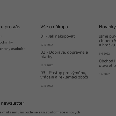
e pro vás
Vše o nákupu
Novinky
pu
01 - Jak nakupovat
Jsme pl
členem S
podmínky
a hračku
12.5.2022
chrany osobních
02 - Doprava, dopravné a
6.6.2022
platby
Obchod 
otevřel p
12.5.2022
03 - Postup pro výměnu,
1.6.2022
vrácení a reklamaci zboží
11.5.2022
 newsletter
 e-mail a my vám budeme zasílat informace o nových