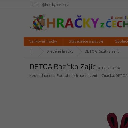
Přejít
info@hrackyzcech.cz
na
obsah
Venkovní hračky
Stavebnice a puzzle
Společ
Domů
Dřevěné hračky
DETOA Razítko Zajíc
DETOA Razítko Zajíc
DETOA-13778
Průměrné
Neohodnoceno
Podrobnosti hodnocení
Značka:
DETOA
hodnocení
produktu
je
0,0
z
5
hvězdiček.