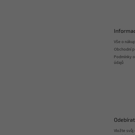
á
p
a
t
Informac
í
Vše o náku
Obchodní 
Podmínky o
údajů
Odebírat
Vložte svůj