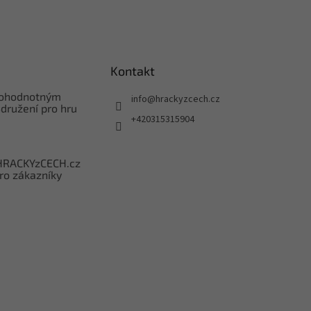
Kontakt
nohodnotným
info
@
hrackyzcech.cz
družení pro hru
+420315315904
HRACKYzCECH.cz
ro zákazníky