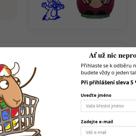
Ať už nic nepro
Přihlaste se k odběru 
stní příběhy a situace
budete vždy o jeden ta
prostor pro kreativní hraní
Při přihlášení sleva 5
rá baví děti už po generace
Uveďte jméno
Zadejte e-mail