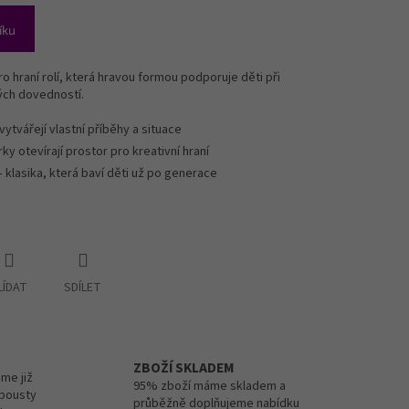
íku
ro hraní rolí, která hravou formou podporuje děti při
tých dovedností.
 vytvářejí vlastní příběhy a situace
rky otevírají prostor pro kreativní hraní
 klasika, která baví děti už po generace
LÍDAT
SDÍLET
ZBOŽÍ SKLADEM
me již
95% zboží máme skladem a
spousty
průběžně doplňujeme nabídku