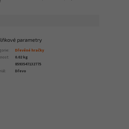
!
lňkové parametry
gorie
:
Dřevěné hračky
nost
:
0.02 kg
8593547132775
iál
:
Dřevo