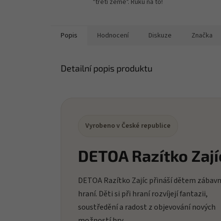
"třetí země". Ruku na to!
Popis
Hodnocení
Diskuze
Značka
Detailní popis produktu
Vyrobeno v České republice
DETOA Razítko Zají
DETOA Razítko Zajíc přináší dětem zábav
hraní. Děti si při hraní rozvíjejí fantazii,
soustředění a radost z objevování nových
možností hry.