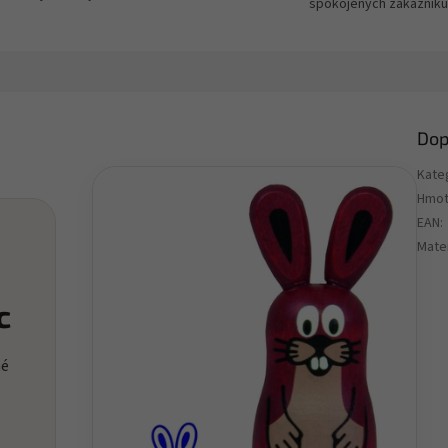
spokojených zákazníků
Dop
Kate
Hmot
EAN
:
Mater
c
né