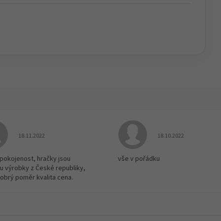
Hodnocení obchodu je 5 z 5 hvězdiček.
Hodnocení obchodu je
18.11.2022
18.10.2022
spokojenost, hračky jsou
vše v pořádku
u výrobky z České republiky,
dobrý poměr kvalita cena.