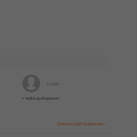
 5 z 5 hvězdiček.
Hodnocení obchodu je 5 z 5 hvězdiček.
2.9.2022
+ Velká spokojenost
Zobrazit další hodnocení