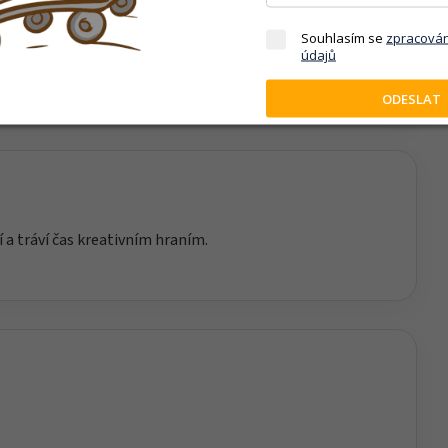
hů a představivost. Děti si při hře přirozeně osvojují
Souhlasím se
zpracová
údajů
nního života.
ODESLAT
í a tráví čas kreativním hraním.