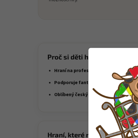
Proč si děti hračku oblíbí?
Hraní na profese
– děti si vytvářejí vla
Podporuje fantazii
– figurky otevírají 
Oblíbený český IGRÁČEK
– klasika, kte
Hraní, které rozvíjí