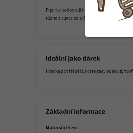
Figurky podporují hraní rolí, vyprávění příbě
různé situace ze světa dospělých i každode
Ideální jako dárek
Hračka potěší děti, které rády objevují, tvoř
Základní informace
Materiál:
Dřevo