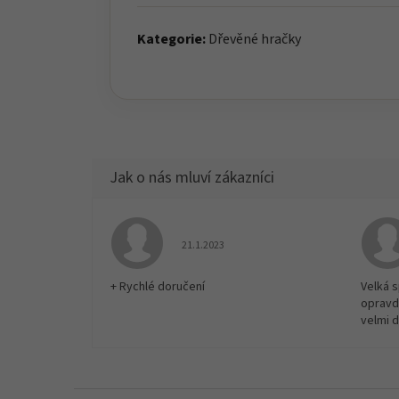
Kategorie:
Dřevěné hračky
Hodnocení obchodu je 5 z 5 hvězdiček.
21.1.2023
+ Rychlé doručení
Velká 
opravd
velmi 
Z