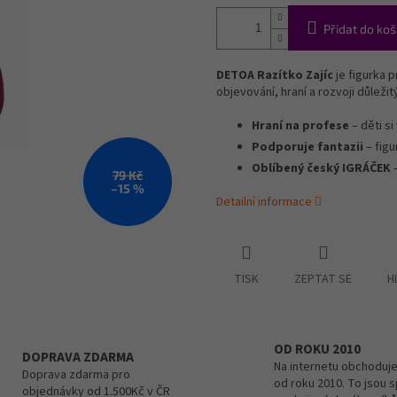
Přidat do koš
DETOA Razítko Zajíc
je figurka p
objevování, hraní a rozvoji důleži
Hraní na profese
– děti si
Podporuje fantazii
– figu
Oblíbený český IGRÁČEK
–
79 Kč
–15 %
Detailní informace
TISK
ZEPTAT SE
H
OD ROKU 2010
DOPRAVA ZDARMA
Na internetu obchoduje
Doprava zdarma pro
od roku 2010. To jsou 
objednávky od 1.500Kč v ČR