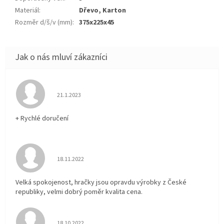
Materiál
:
Dřevo, Karton
Rozměr d/š/v (mm)
:
375x225x45
Hodnocení obchodu je 5 z 5 hvězdiček.
21.1.2023
+ Rychlé doručení
Hodnocení obchodu je 5 z 5 hvězdiček.
18.11.2022
Velká spokojenost, hračky jsou opravdu výrobky z České
republiky, velmi dobrý poměr kvalita cena.
Hodnocení obchodu je 5 z 5 hvězdiček.
18.10.2022