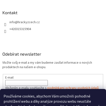
Kontakt
info
@
hrackyzcech.cz
+420315315904
Odebírat newsletter
Vložte svůj e-mail a my vám budeme zasílat informace o nových
produktech na našem e-shopu.
E-mail
Vložením e-mailu souhlasíte s
podmínkami ochrany osobních údajů
Používáme cookies, abychom Vám umožnili pohodlné
PŘIHLÁSIT SE
prohlížení webu a díky analýze provozu webu neustále