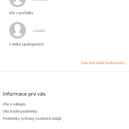
vše v pořádku
Hodnocení obchodu je 5 z 5 hvězdiček.
2.9.2022
+ Velká spokojenost
Zobrazit další hodnocení
Z
á
p
a
Informace pro vás
t
Vše o nákupu
í
Obchodní podmínky
Podmínky ochrany osobních údajů