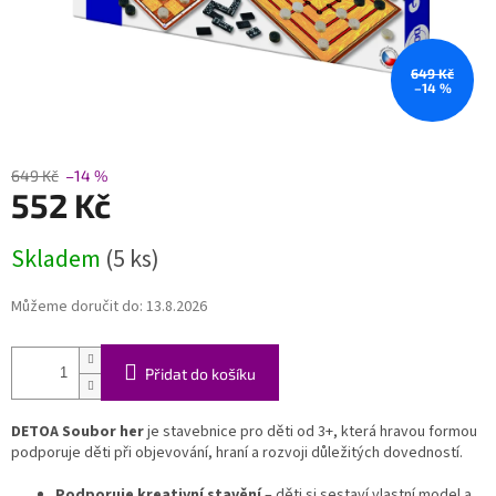
649 Kč
–14 %
649 Kč
–14 %
552 Kč
Měrná
Skladem
(5 ks)
cena:
Můžeme doručit do:
13.8.2026
Přidat do košíku
DETOA Soubor her
je stavebnice pro děti od 3+, která hravou formou
podporuje děti při objevování, hraní a rozvoji důležitých dovedností.
Podporuje kreativní stavění
– děti si sestaví vlastní model a