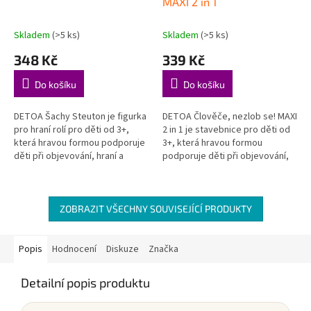
MAXI 2 in 1
Skladem
(>5 ks)
Skladem
(>5 ks)
348 Kč
339 Kč
Do košíku
Do košíku
DETOA Šachy Steuton je figurka
DETOA Člověče, nezlob se! MAXI
pro hraní rolí pro děti od 3+,
2 in 1 je stavebnice pro děti od
která hravou formou podporuje
3+, která hravou formou
děti při objevování, hraní a
podporuje děti při objevování,
rozvoji důležitých dovedností.
hraní a rozvoji důležitých
Hraní na profese –...
dovedností. Podporuje...
ZOBRAZIT VŠECHNY SOUVISEJÍCÍ PRODUKTY
Popis
Hodnocení
Diskuze
Značka
Detailní popis produktu