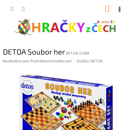
Přejít
NÁKUP
na
obsah
KOŠÍK
DETOA Soubor her
DETOA-13488
Průměrné
Neohodnoceno
Podrobnosti hodnocení
Značka:
DETOA
hodnocení
produktu
je
0,0
z
5
hvězdiček.