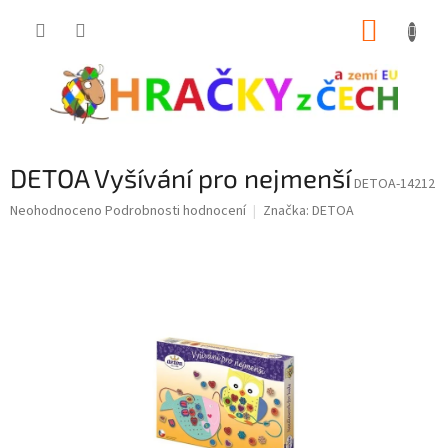
Přejít
NÁKUP
na
obsah
KOŠÍK
DETOA Vyšívání pro nejmenší
DETOA-14212
Průměrné
Neohodnoceno
Podrobnosti hodnocení
Značka:
DETOA
hodnocení
produktu
je
0,0
z
5
hvězdiček.