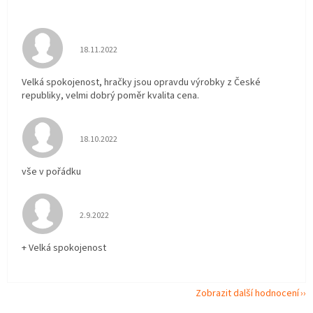
Hodnocení obchodu je 5 z 5 hvězdiček.
18.11.2022
Velká spokojenost, hračky jsou opravdu výrobky z České
republiky, velmi dobrý poměr kvalita cena.
Hodnocení obchodu je 5 z 5 hvězdiček.
18.10.2022
vše v pořádku
Hodnocení obchodu je 5 z 5 hvězdiček.
2.9.2022
+ Velká spokojenost
Zobrazit další hodnocení