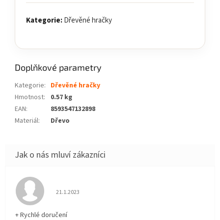
Kategorie:
Dřevěné hračky
Doplňkové parametry
Kategorie
:
Dřevěné hračky
Hmotnost
:
0.57 kg
EAN
:
8593547132898
Materiál
:
Dřevo
Hodnocení obchodu je 5 z 5 hvězdiček.
21.1.2023
+ Rychlé doručení