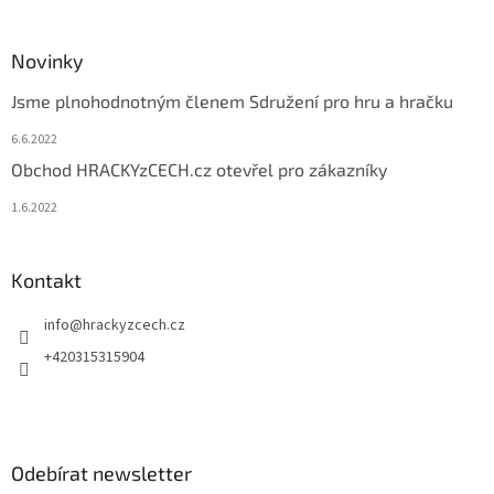
Novinky
Jsme plnohodnotným členem Sdružení pro hru a hračku
6.6.2022
Obchod HRACKYzCECH.cz otevřel pro zákazníky
1.6.2022
Kontakt
info
@
hrackyzcech.cz
+420315315904
Odebírat newsletter