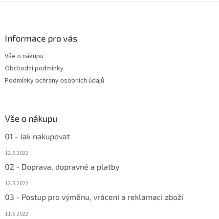
Z
á
p
a
Informace pro vás
t
Vše o nákupu
í
Obchodní podmínky
Podmínky ochrany osobních údajů
Vše o nákupu
01 - Jak nakupovat
12.5.2022
02 - Doprava, dopravné a platby
12.5.2022
03 - Postup pro výměnu, vrácení a reklamaci zboží
11.5.2022