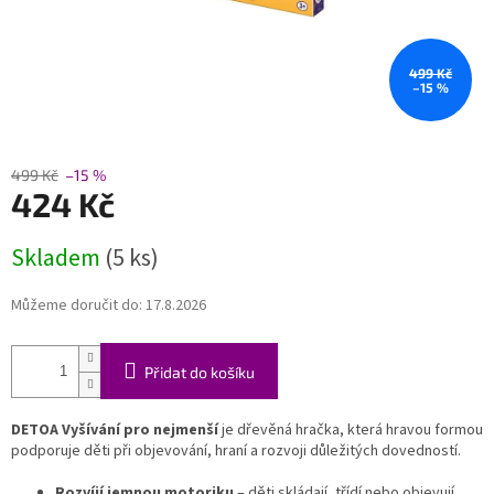
499 Kč
–15 %
499 Kč
–15 %
424 Kč
Měrná
Skladem
(5 ks)
cena:
Můžeme doručit do:
17.8.2026
Přidat do košíku
DETOA Vyšívání pro nejmenší
je dřevěná hračka, která hravou formou
podporuje děti při objevování, hraní a rozvoji důležitých dovedností.
Rozvíjí jemnou motoriku
– děti skládají, třídí nebo objevují