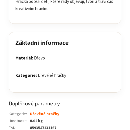
Hračka potěší děti, které rády objevují, tvoří a tráví čas
kreativním hraním.
Základní informace
Materiál:
Dřevo
Kategorie:
Dřevěné hračky
Doplňkové parametry
Kategorie
:
Dřevěné hračky
Hmotnost
:
0.02 kg
EAN
:
8593547131167