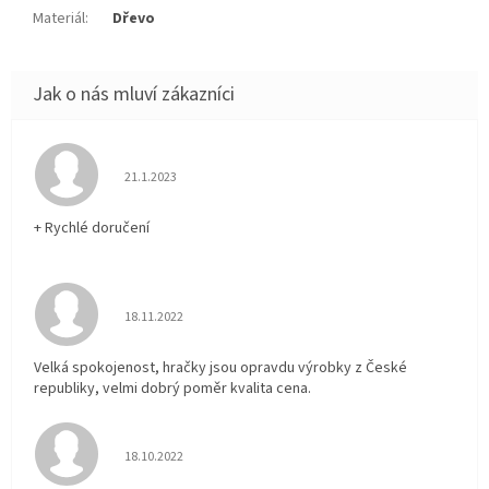
Materiál
:
Dřevo
Hodnocení obchodu je 5 z 5 hvězdiček.
21.1.2023
+ Rychlé doručení
Hodnocení obchodu je 5 z 5 hvězdiček.
18.11.2022
Velká spokojenost, hračky jsou opravdu výrobky z České
republiky, velmi dobrý poměr kvalita cena.
Hodnocení obchodu je 5 z 5 hvězdiček.
18.10.2022