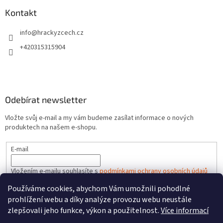
Kontakt
info
@
hrackyzcech.cz
+420315315904
Odebírat newsletter
Vložte svůj e-mail a my vám budeme zasílat informace o nových
produktech na našem e-shopu.
E-mail
Vložením e-mailu souhlasíte s
podmínkami ochrany osobních údajů
Používáme cookies, abychom Vám umožnili pohodlné
PŘIHLÁSIT SE
prohlížení webu a díky analýze provozu webu neustále
zlepšovali jeho funkce, výkon a použitelnost.
Více informací