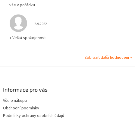
vše v pořádku
Hodnocení obchodu je 5 z 5 hvězdiček.
2.9.2022
+ Velká spokojenost
Zobrazit další hodnocení
Z
á
p
a
Informace pro vás
t
Vše o nákupu
í
Obchodní podmínky
Podmínky ochrany osobních údajů