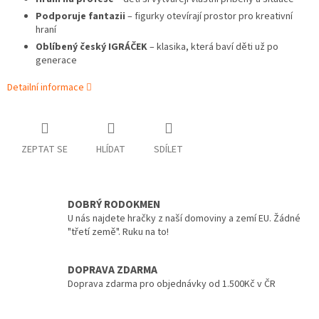
Podporuje fantazii
– figurky otevírají prostor pro kreativní
hraní
Oblíbený český IGRÁČEK
– klasika, která baví děti už po
generace
Detailní informace
ZEPTAT SE
HLÍDAT
SDÍLET
DOBRÝ RODOKMEN
U nás najdete hračky z naší domoviny a zemí EU. Žádné
"třetí země". Ruku na to!
DOPRAVA ZDARMA
Doprava zdarma pro objednávky od 1.500Kč v ČR