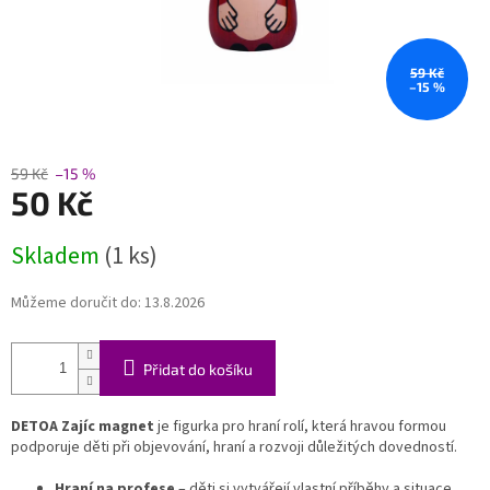
59 Kč
–15 %
59 Kč
–15 %
50 Kč
Měrná
Skladem
(1 ks)
cena:
Můžeme doručit do:
13.8.2026
Přidat do košíku
DETOA Zajíc magnet
je figurka pro hraní rolí, která hravou formou
podporuje děti při objevování, hraní a rozvoji důležitých dovedností.
Hraní na profese
– děti si vytvářejí vlastní příběhy a situace