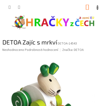
Přejít
NÁKUP
na
obsah
KOŠÍK
DETOA Zajíc s mrkví
DETOA-14543
Průměrné
Neohodnoceno
Podrobnosti hodnocení
Značka:
DETOA
hodnocení
produktu
je
0,0
z
5
hvězdiček.