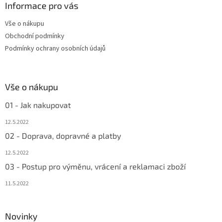
a
Informace pro vás
t
Vše o nákupu
í
Obchodní podmínky
Podmínky ochrany osobních údajů
Vše o nákupu
01 - Jak nakupovat
12.5.2022
02 - Doprava, dopravné a platby
12.5.2022
03 - Postup pro výměnu, vrácení a reklamaci zboží
11.5.2022
Novinky