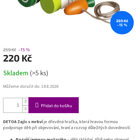
259 Kč
–15 %
259 Kč
–15 %
220 Kč
Měrná
Skladem
(>5 ks)
cena:
Můžeme doručit do:
14.8.2026
Přidat do košíku
DETOA Zajíc s mrkví
je dřevěná hračka, která hravou formou
podporuje děti při objevování, hraní a rozvoji důležitých dovedností.
Rozvíjí jemnou motoriku
– děti skládají, třídí nebo objevují