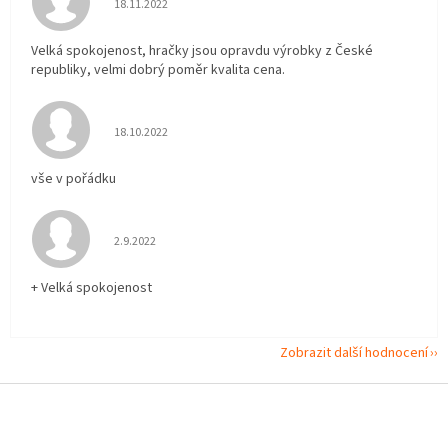
18.11.2022
Velká spokojenost, hračky jsou opravdu výrobky z České
republiky, velmi dobrý poměr kvalita cena.
Hodnocení obchodu je 5 z 5 hvězdiček.
18.10.2022
vše v pořádku
Hodnocení obchodu je 5 z 5 hvězdiček.
2.9.2022
+ Velká spokojenost
Zobrazit další hodnocení
Z
á
p