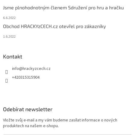
Jsme plnohodnotným členem Sdružení pro hru a hračku
6.6.2022
Obchod HRACKYzCECH.cz otevřel pro zákazníky
1.6.2022
Kontakt
info
@
hrackyzcech.cz
+420315315904
Odebírat newsletter
Vložte svůj e-mail a my vám budeme zasílat informace o nových
produktech na našem e-shopu.