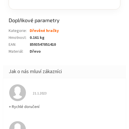
Doplňkové parametry
Kategorie
:
Dřevěné hračky
Hmotnost
:
0.161 kg
EAN
:
8593547051410
Materiál
:
Dřevo
Hodnocení obchodu je 5 z 5 hvězdiček.
21.1.2023
+ Rychlé doručení
Hodnocení obchodu je 5 z 5 hvězdiček.