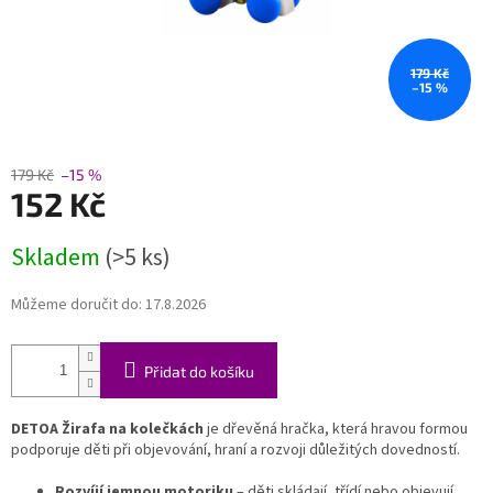
179 Kč
–15 %
179 Kč
–15 %
152 Kč
Měrná
Skladem
(>5 ks)
cena:
Můžeme doručit do:
17.8.2026
Přidat do košíku
DETOA Žirafa na kolečkách
je dřevěná hračka, která hravou formou
podporuje děti při objevování, hraní a rozvoji důležitých dovedností.
Rozvíjí jemnou motoriku
– děti skládají, třídí nebo objevují