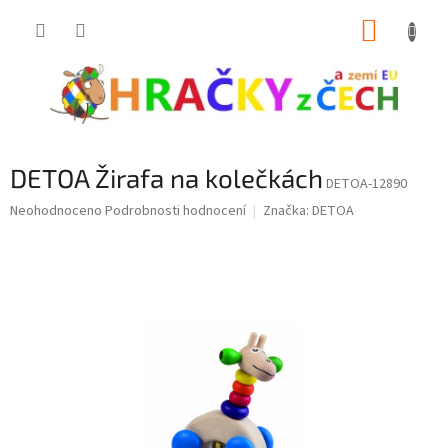
Přejít
NÁKUP
na
obsah
KOŠÍK
DETOA Žirafa na kolečkách
DETOA-12890
Průměrné
Neohodnoceno
Podrobnosti hodnocení
Značka:
DETOA
hodnocení
produktu
je
0,0
z
5
hvězdiček.