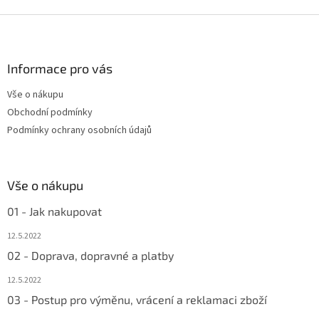
Z
á
p
a
Informace pro vás
t
Vše o nákupu
í
Obchodní podmínky
Podmínky ochrany osobních údajů
Vše o nákupu
01 - Jak nakupovat
12.5.2022
02 - Doprava, dopravné a platby
12.5.2022
03 - Postup pro výměnu, vrácení a reklamaci zboží