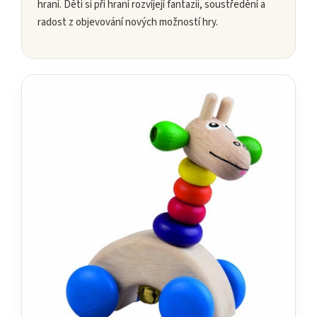
hraní. Děti si při hraní rozvíjejí fantazii, soustředění a
radost z objevování nových možností hry.