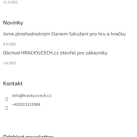
11.5.2022
Novinky
Jsme plnohodnotným členem Sdružení pro hru a hračku
6.6.2022
Obchod HRACKYzCECH.cz otevřel pro zákazníky
1.6.2022
Kontakt
info
@
hrackyzcech.cz
+420315315904
Odebírat newsletter