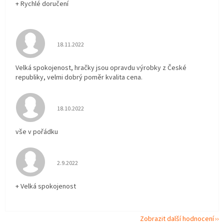
+ Rychlé doručení
Hodnocení obchodu je 5 z 5 hvězdiček.
18.11.2022
Velká spokojenost, hračky jsou opravdu výrobky z České
republiky, velmi dobrý poměr kvalita cena.
Hodnocení obchodu je 5 z 5 hvězdiček.
18.10.2022
vše v pořádku
Hodnocení obchodu je 5 z 5 hvězdiček.
2.9.2022
+ Velká spokojenost
Zobrazit další hodnocení