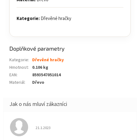
Kategorie:
Dřevěné hračky
Doplňkové parametry
Kategorie
:
Dřevěné hračky
Hmotnost
:
0.106 kg
EAN
:
8593547051014
Materiál
:
Dřevo
Hodnocení obchodu je 5 z 5 hvězdiček.
21.1.2023