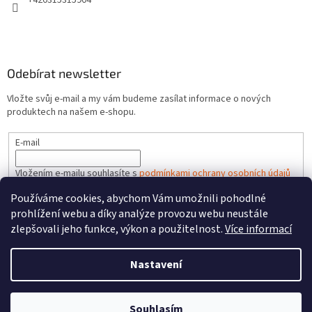
+420315315904
Odebírat newsletter
Vložte svůj e-mail a my vám budeme zasílat informace o nových
produktech na našem e-shopu.
E-mail
Vložením e-mailu souhlasíte s
podmínkami ochrany osobních údajů
Používáme cookies, abychom Vám umožnili pohodlné
PŘIHLÁSIT SE
prohlížení webu a díky analýze provozu webu neustále
zlepšovali jeho funkce, výkon a použitelnost.
Více informací
Nastavení
Vytvořil Shoptet
Souhlasím
Copyright 2026
HRACKYzCECH.cz
. Všechna práva vyhrazena.