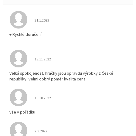
Hodnocení obchodu je 5 z 5 hvězdiček.
21.1.2023
+ Rychlé doručení
Hodnocení obchodu je 5 z 5 hvězdiček.
18.11.2022
Velká spokojenost, hračky jsou opravdu výrobky z České
republiky, velmi dobrý poměr kvalita cena.
Hodnocení obchodu je 5 z 5 hvězdiček.
18.10.2022
vše v pořádku
Hodnocení obchodu je 5 z 5 hvězdiček.
2.9.2022