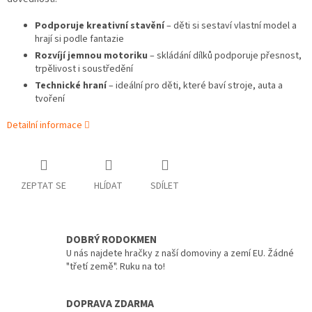
Podporuje kreativní stavění
– děti si sestaví vlastní model a
hrají si podle fantazie
Rozvíjí jemnou motoriku
– skládání dílků podporuje přesnost,
trpělivost i soustředění
Technické hraní
– ideální pro děti, které baví stroje, auta a
tvoření
Detailní informace
ZEPTAT SE
HLÍDAT
SDÍLET
DOBRÝ RODOKMEN
U nás najdete hračky z naší domoviny a zemí EU. Žádné
"třetí země". Ruku na to!
DOPRAVA ZDARMA