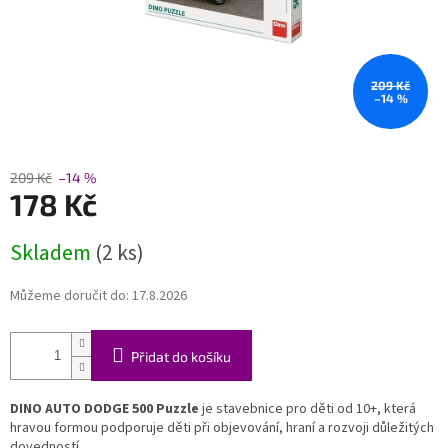
209 Kč
–14 %
209 Kč
–14 %
178 Kč
Měrná
Skladem
(2 ks)
cena:
Můžeme doručit do:
17.8.2026
Přidat do košíku
DINO AUTO DODGE 500 Puzzle
je stavebnice pro děti od 10+, která
hravou formou podporuje děti při objevování, hraní a rozvoji důležitých
dovedností.