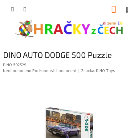
Přejít
NÁKUP
na
obsah
KOŠÍK
DINO AUTO DODGE 500 Puzzle
DINO-502529
Průměrné
Neohodnoceno
Podrobnosti hodnocení
Značka:
DINO Toys
hodnocení
produktu
je
0,0
z
5
hvězdiček.