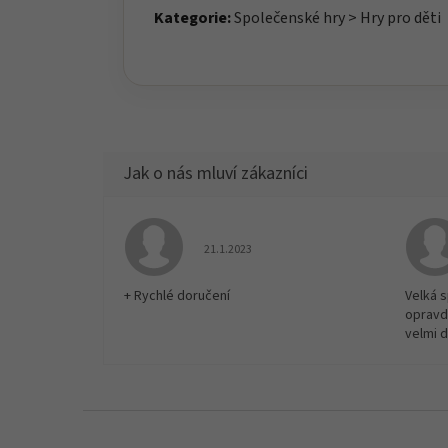
Kategorie:
Společenské hry > Hry pro děti
Hodnocení obchodu je 5 z 5 hvězdiček.
21.1.2023
+ Rychlé doručení
Velká 
opravd
velmi 
Z
á