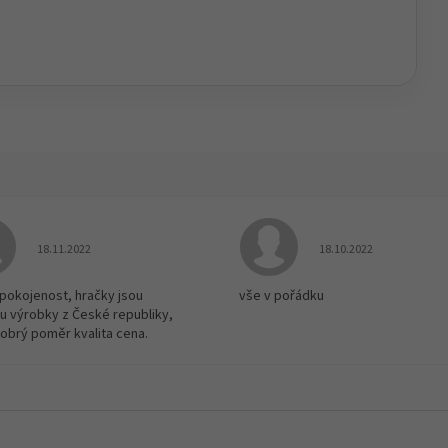
Hodnocení obchodu je 5 z 5 hvězdiček.
Hodnocení obchodu je
18.11.2022
18.10.2022
spokojenost, hračky jsou
vše v pořádku
u výrobky z České republiky,
dobrý poměr kvalita cena.