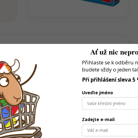
Ať už nic nepro
Přihlaste se k odběru 
stní příběhy a situace
budete vždy o jeden ta
prostor pro kreativní hraní
Při přihlášení sleva 5
rá baví děti už po generace
Uveďte jméno
Zadejte e-mail