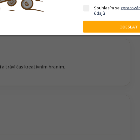
hů a představivost. Děti si při hře přirozeně osvojují
Souhlasím se
zpracová
nního života.
údajů
ODESLAT
í a tráví čas kreativním hraním.