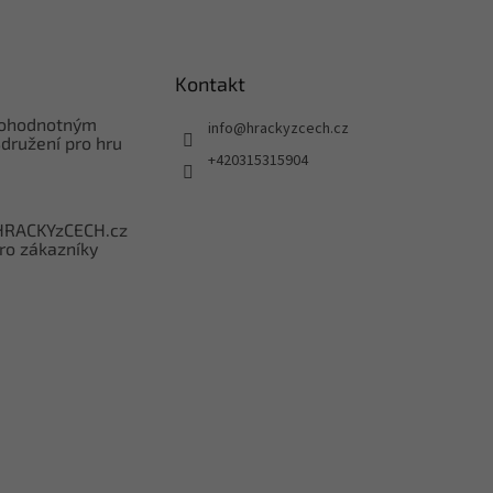
Kontakt
nohodnotným
info
@
hrackyzcech.cz
družení pro hru
+420315315904
HRACKYzCECH.cz
ro zákazníky