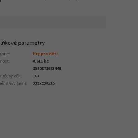
!
lňkové parametry
gorie
:
Hry pro děti
nost
:
0.611 kg
8590878623446
ručený věk
:
10+
ěr d/š/v (mm)
:
333x230x35