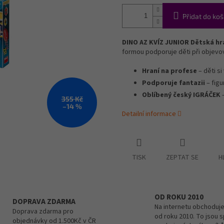
Přidat do koš
DINO AZ KVÍZ JUNIOR Dětská hr
formou podporuje děti při objevová
Hraní na profese
– děti si
Podporuje fantazii
– figu
Oblíbený český IGRÁČEK
–
355 Kč
–14 %
Detailní informace
TISK
ZEPTAT SE
H
OD ROKU 2010
DOPRAVA ZDARMA
Na internetu obchoduje
Doprava zdarma pro
od roku 2010. To jsou 
objednávky od 1.500Kč v ČR