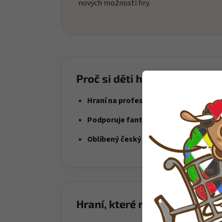
nových možností hry.
Proč si děti hračku oblíbí?
Hraní na profese
– děti si vytvářejí vla
Podporuje fantazii
– figurky otevírají 
Oblíbený český IGRÁČEK
– klasika, kte
Hraní, které rozvíjí