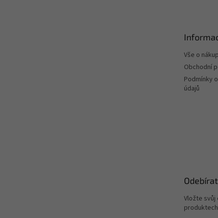
p
a
t
Informac
í
Vše o náku
Obchodní 
Podmínky o
údajů
Odebírat
Vložte svůj
produktech