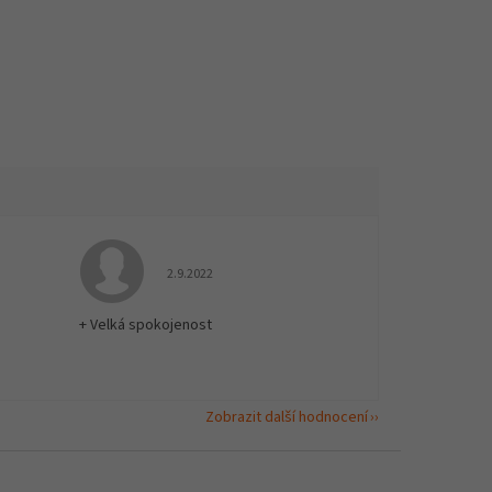
 5 z 5 hvězdiček.
Hodnocení obchodu je 5 z 5 hvězdiček.
2.9.2022
+ Velká spokojenost
Zobrazit další hodnocení