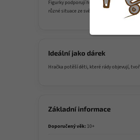
Figurky podporují hraní rolí, vyprávění příbě
různé situace ze světa dospělých i každode
Ideální jako dárek
Hračka potěší děti, které rády objevují, tvoř
Základní informace
Doporučený věk:
10+