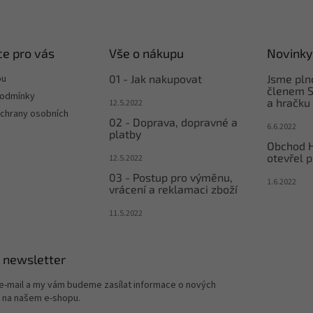
e pro vás
Vše o nákupu
Novinky
pu
01 - Jak nakupovat
Jsme pl
členem S
podmínky
a hračku
12.5.2022
chrany osobních
02 - Doprava, dopravné a
6.6.2022
platby
Obchod 
otevřel p
12.5.2022
03 - Postup pro výměnu,
1.6.2022
vrácení a reklamaci zboží
11.5.2022
 newsletter
 e-mail a my vám budeme zasílat informace o nových
 na našem e-shopu.