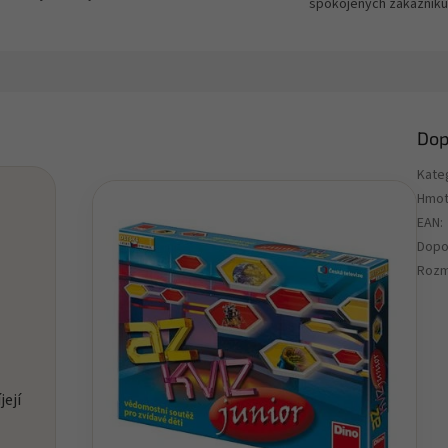
spokojených zákazníků
Dop
Kate
Hmot
EAN
:
Dopo
Rozm
její