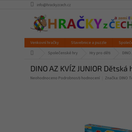
Přejít
info@hrackyzcech.cz
na
obsah
Venkovní hračky
Stavebnice a puzzle
Společ
Domů
Společenské hry
Hry pro děti
DINO 
DINO AZ KVÍZ JUNIOR Dětská 
Průměrné
Neohodnoceno
Podrobnosti hodnocení
Značka:
DINO T
hodnocení
produktu
je
0,0
z
5
hvězdiček.