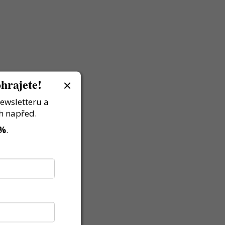
hrajete!
newsletteru a
h napřed.
 %
.