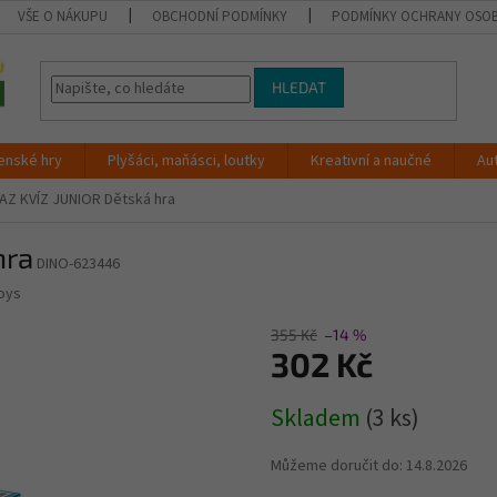
VŠE O NÁKUPU
OBCHODNÍ PODMÍNKY
PODMÍNKY OCHRANY OSOB
HLEDAT
enské hry
Plyšáci, maňásci, loutky
Kreativní a naučné
Au
AZ KVÍZ JUNIOR Dětská hra
hra
DINO-623446
oys
355 Kč
–14 %
302 Kč
Měrná
Skladem
(3 ks)
cena:
Můžeme doručit do:
14.8.2026