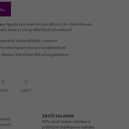
íku
a
je figurka pro hraní rolí pro děti od 10+, která hravou
ní, hraní a rozvoji důležitých dovedností.
 vytvářejí vlastní příběhy a situace
rky otevírají prostor pro kreativní hraní
 klasika, která baví děti už po generace
LÍDAT
SDÍLET
ZBOŽÍ SKLADEM
me již
95% zboží máme skladem a
spousty
průběžně doplňujeme nabídku