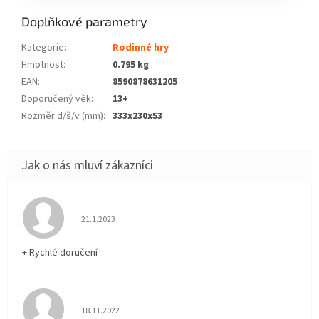
Doplňkové parametry
Kategorie
:
Rodinné hry
Hmotnost
:
0.795 kg
EAN
:
8590878631205
Doporučený věk
:
13+
Rozměr d/š/v (mm)
:
333x230x53
Hodnocení obchodu je 5 z 5 hvězdiček.
21.1.2023
+ Rychlé doručení
Hodnocení obchodu je 5 z 5 hvězdiček.
18.11.2022