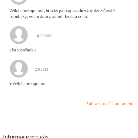
Velká spokojenost, hračky jsou opravdu výrobky z České
republiky, velmi dobrý poměr kvalita cena.
Hodnocení obchodu je 5 z 5 hvězdiček.
18.10.2022
vše v pořádku
Hodnocení obchodu je 5 z 5 hvězdiček.
2.9.2022
+ Velká spokojenost
Zobrazit další hodnocení
Z
á
p
a
Informace pro vás