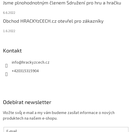
Jsme plnohodnotným členem Sdružení pro hru a hračku
6.6.2022
Obchod HRACKYzCECH.cz otevřel pro zákazníky
1.6.2022
Kontakt
info
@
hrackyzcech.cz
+420315315904
Odebírat newsletter
Vložte svůj e-mail a my vám budeme zasílat informace o nových
produktech na našem e-shopu.
E-mail