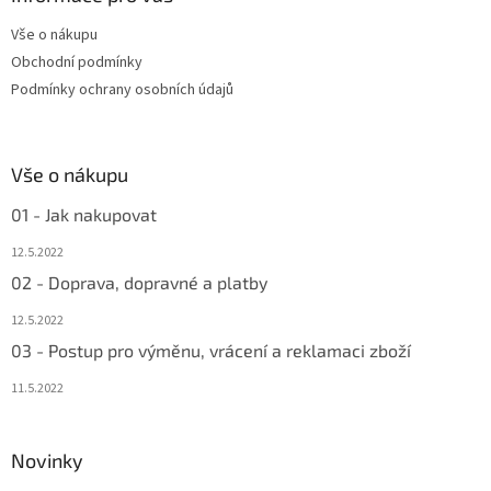
t
Vše o nákupu
í
Obchodní podmínky
Podmínky ochrany osobních údajů
Vše o nákupu
01 - Jak nakupovat
12.5.2022
02 - Doprava, dopravné a platby
12.5.2022
03 - Postup pro výměnu, vrácení a reklamaci zboží
11.5.2022
Novinky