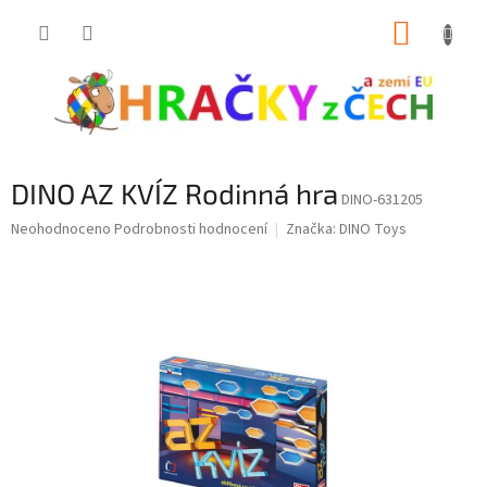
Přejít
NÁKUP
na
obsah
KOŠÍK
DINO AZ KVÍZ Rodinná hra
DINO-631205
Průměrné
Neohodnoceno
Podrobnosti hodnocení
Značka:
DINO Toys
hodnocení
produktu
je
0,0
z
5
hvězdiček.