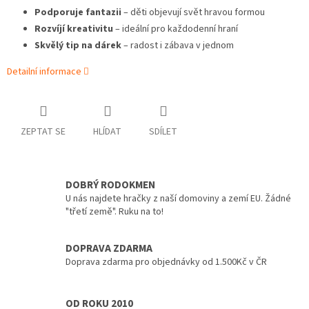
Podporuje fantazii
– děti objevují svět hravou formou
Rozvíjí kreativitu
– ideální pro každodenní hraní
Skvělý tip na dárek
– radost i zábava v jednom
Detailní informace
ZEPTAT SE
HLÍDAT
SDÍLET
DOBRÝ RODOKMEN
U nás najdete hračky z naší domoviny a zemí EU. Žádné
"třetí země". Ruku na to!
DOPRAVA ZDARMA
Doprava zdarma pro objednávky od 1.500Kč v ČR
OD ROKU 2010