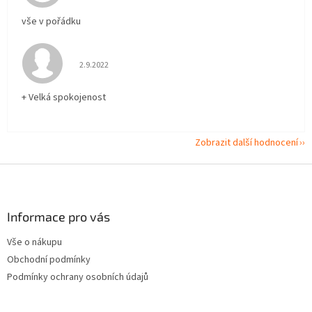
vše v pořádku
Hodnocení obchodu je 5 z 5 hvězdiček.
2.9.2022
+ Velká spokojenost
Zobrazit další hodnocení
Z
á
p
a
Informace pro vás
t
Vše o nákupu
í
Obchodní podmínky
Podmínky ochrany osobních údajů