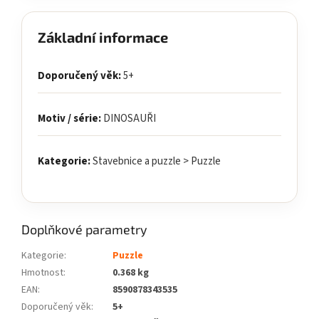
Základní informace
Doporučený věk:
5+
Motiv / série:
DINOSAUŘI
Kategorie:
Stavebnice a puzzle > Puzzle
Doplňkové parametry
Kategorie
:
Puzzle
Hmotnost
:
0.368 kg
EAN
:
8590878343535
Doporučený věk
:
5+