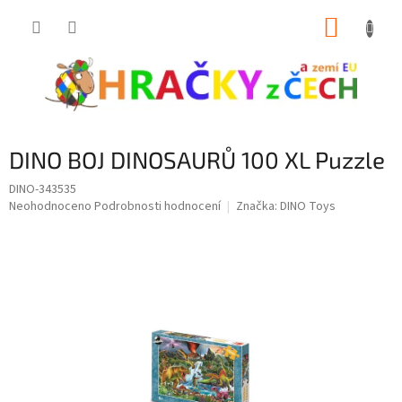
Přejít
NÁKUP
na
obsah
KOŠÍK
DINO BOJ DINOSAURŮ 100 XL Puzzle
DINO-343535
Průměrné
Neohodnoceno
Podrobnosti hodnocení
Značka:
DINO Toys
hodnocení
produktu
je
0,0
z
5
hvězdiček.