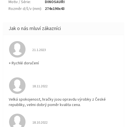
Motiv / Série
:
DINOSAUŘI
Rozměr d/š/v (mm)
:
274x190x43
Hodnocení obchodu je 5 z 5 hvězdiček.
21.1.2023
+ Rychlé doručení
Hodnocení obchodu je 5 z 5 hvězdiček.
18.11.2022
Velká spokojenost, hračky jsou opravdu výrobky z České
republiky, velmi dobrý poměr kvalita cena.
Hodnocení obchodu je 5 z 5 hvězdiček.
18.10.2022