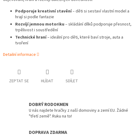
Podporuje kreativní stavění
– děti si sestaví vlastní model a
hrají si podle fantazie
Rozvíjí jemnou motoriku
– skládání dílků podporuje přesnost,
trpělivost i soustředění
Technické hraní
– ideální pro děti, které baví stroje, auta a
tvoření
Detailní informace
ZEPTAT SE
HLÍDAT
SDÍLET
DOBRÝ RODOKMEN
U nás najdete hračky z naší domoviny a zemí EU. Žádné
"třetí země". Ruku na to!
DOPRAVA ZDARMA