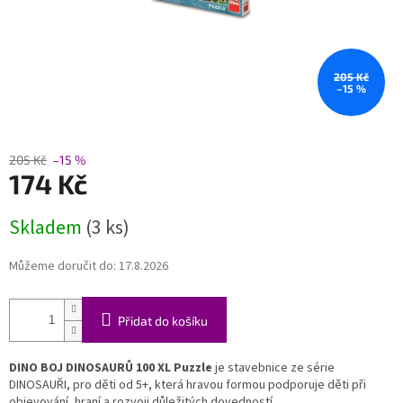
205 Kč
–15 %
205 Kč
–15 %
174 Kč
Měrná
Skladem
(3 ks)
cena:
Můžeme doručit do:
17.8.2026
Přidat do košíku
DINO BOJ DINOSAURŮ 100 XL Puzzle
je stavebnice ze série
DINOSAUŘI, pro děti od 5+, která hravou formou podporuje děti při
objevování, hraní a rozvoji důležitých dovedností.