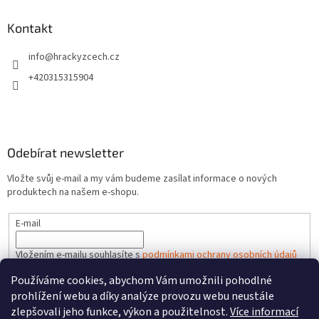
Kontakt
info
@
hrackyzcech.cz
+420315315904
Odebírat newsletter
Vložte svůj e-mail a my vám budeme zasílat informace o nových
produktech na našem e-shopu.
E-mail
Vložením e-mailu souhlasíte s
podmínkami ochrany osobních údajů
Používáme cookies, abychom Vám umožnili pohodlné
PŘIHLÁSIT SE
prohlížení webu a díky analýze provozu webu neustále
zlepšovali jeho funkce, výkon a použitelnost.
Více informací