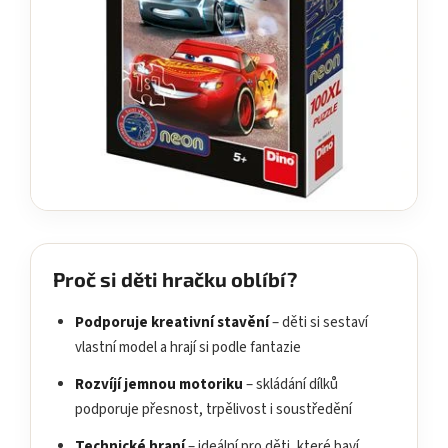
Proč si děti hračku oblíbí?
Podporuje kreativní stavění
– děti si sestaví
vlastní model a hrají si podle fantazie
Rozvíjí jemnou motoriku
– skládání dílků
podporuje přesnost, trpělivost i soustředění
Technické hraní
– ideální pro děti, které baví