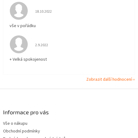
Hodnocení obchodu je 5 z 5 hvězdiček.
18.10.2022
vše v pořádku
Hodnocení obchodu je 5 z 5 hvězdiček.
2.9.2022
+ Velká spokojenost
Zobrazit další hodnocení
Z
á
p
a
Informace pro vás
t
Vše o nákupu
í
Obchodní podmínky