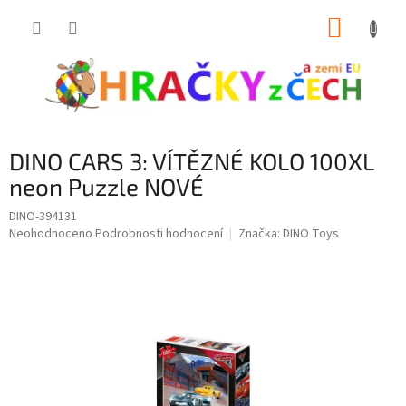
Přejít
NÁKUP
na
obsah
KOŠÍK
DINO CARS 3: VÍTĚZNÉ KOLO 100XL
neon Puzzle NOVÉ
DINO-394131
Průměrné
Neohodnoceno
Podrobnosti hodnocení
Značka:
DINO Toys
hodnocení
produktu
je
0,0
z
5
hvězdiček.