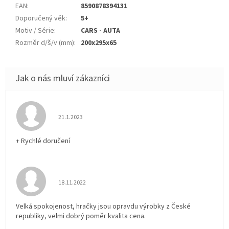
EAN
:
8590878394131
Doporučený věk
:
5+
Motiv / Série
:
CARS - AUTA
Rozměr d/š/v (mm)
:
200x295x65
Hodnocení obchodu je 5 z 5 hvězdiček.
21.1.2023
+ Rychlé doručení
Hodnocení obchodu je 5 z 5 hvězdiček.
18.11.2022
Velká spokojenost, hračky jsou opravdu výrobky z České
republiky, velmi dobrý poměr kvalita cena.