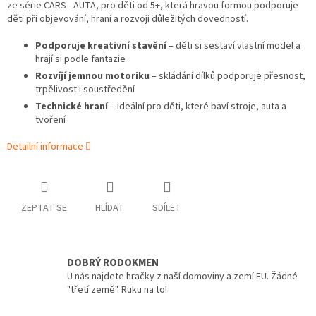
ze série CARS - AUTA, pro děti od 5+, která hravou formou podporuje
děti při objevování, hraní a rozvoji důležitých dovedností.
Podporuje kreativní stavění
– děti si sestaví vlastní model a
hrají si podle fantazie
Rozvíjí jemnou motoriku
– skládání dílků podporuje přesnost,
trpělivost i soustředění
Technické hraní
– ideální pro děti, které baví stroje, auta a
tvoření
Detailní informace
ZEPTAT SE
HLÍDAT
SDÍLET
DOBRÝ RODOKMEN
U nás najdete hračky z naší domoviny a zemí EU. Žádné
"třetí země". Ruku na to!