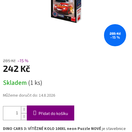
285 Kč
–15 %
285 Kč
–15 %
242 Kč
Měrná
Skladem
(1 ks)
cena:
Můžeme doručit do:
14.8.2026
Přidat do košíku
DINO CARS 3: VÍTĚZNÉ KOLO 100XL neon Puzzle NOVÉ
je stavebnice