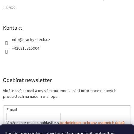
1.6.2022
Kontakt
info
@
hrackyzcech.cz
+420315315904
Odebírat newsletter
Vložte svůj e-mail a my vám budeme zasílat informace o nových
produktech na našem e-shopu.
E-mail
Vložením e-mailu souhlasíte s
podmínkami ochrany osobních údajů
Používáme cookies, abychom Vám umožnili pohodlné