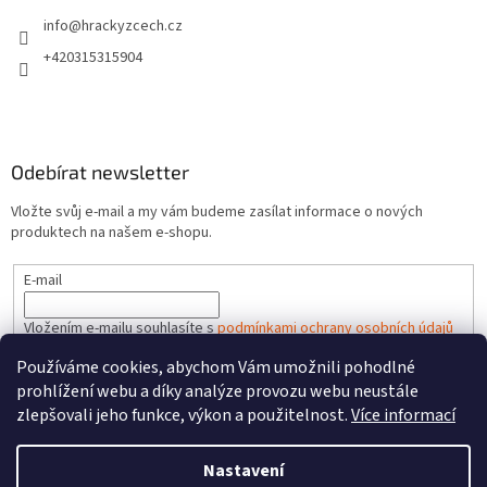
info
@
hrackyzcech.cz
+420315315904
Odebírat newsletter
Vložte svůj e-mail a my vám budeme zasílat informace o nových
produktech na našem e-shopu.
E-mail
Vložením e-mailu souhlasíte s
podmínkami ochrany osobních údajů
Používáme cookies, abychom Vám umožnili pohodlné
PŘIHLÁSIT SE
prohlížení webu a díky analýze provozu webu neustále
zlepšovali jeho funkce, výkon a použitelnost.
Více informací
Nastavení
Vytvořil Shoptet