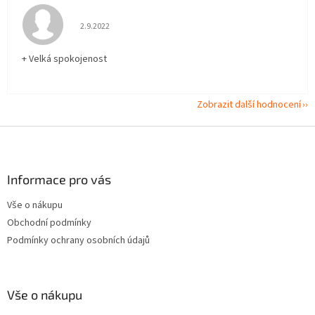
Hodnocení obchodu je 5 z 5 hvězdiček.
2.9.2022
+ Velká spokojenost
Zobrazit další hodnocení
Z
á
p
a
Informace pro vás
t
Vše o nákupu
í
Obchodní podmínky
Podmínky ochrany osobních údajů
Vše o nákupu