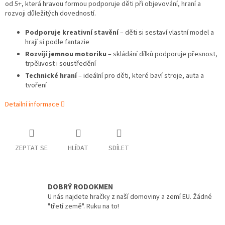
od 5+, která hravou formou podporuje děti při objevování, hraní a
rozvoji důležitých dovedností.
Podporuje kreativní stavění
– děti si sestaví vlastní model a
hrají si podle fantazie
Rozvíjí jemnou motoriku
– skládání dílků podporuje přesnost,
trpělivost i soustředění
Technické hraní
– ideální pro děti, které baví stroje, auta a
tvoření
Detailní informace
ZEPTAT SE
HLÍDAT
SDÍLET
DOBRÝ RODOKMEN
U nás najdete hračky z naší domoviny a zemí EU. Žádné
"třetí země". Ruku na to!