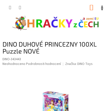
Přejít
NÁKUP
na
obsah
KOŠÍK
DINO DUHOVÉ PRINCEZNY 100XL
Puzzle NOVÉ
DINO-343443
Průměrné
Neohodnoceno
Podrobnosti hodnocení
Značka:
DINO Toys
hodnocení
produktu
je
0,0
z
5
hvězdiček.