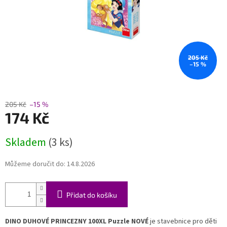
205 Kč
–15 %
205 Kč
–15 %
174 Kč
Měrná
Skladem
(3 ks)
cena:
Můžeme doručit do:
14.8.2026
Přidat do košíku
DINO DUHOVÉ PRINCEZNY 100XL Puzzle NOVÉ
je stavebnice pro děti