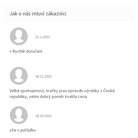
Hodnocení obchodu je 5 z 5 hvězdiček.
21.1.2023
+ Rychlé doručení
Hodnocení obchodu je 5 z 5 hvězdiček.
18.11.2022
Velká spokojenost, hračky jsou opravdu výrobky z České
republiky, velmi dobrý poměr kvalita cena.
Hodnocení obchodu je 5 z 5 hvězdiček.
18.10.2022
vše v pořádku