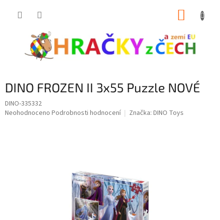
Přejít
NÁKUP
na
obsah
KOŠÍK
DINO FROZEN II 3x55 Puzzle NOVÉ
DINO-335332
Průměrné
Neohodnoceno
Podrobnosti hodnocení
Značka:
DINO Toys
hodnocení
produktu
je
0,0
z
5
hvězdiček.