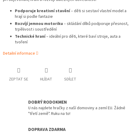
Podporuje kreativní stavění
– děti si sestaví vlastní model a
hrají si podle fantazie
Rozvíjí jemnou motoriku
– skládání dílků podporuje přesnost,
trpělivost i soustředění
Technické hraní
– ideální pro děti, které baví stroje, auta a
tvoření
Detailní informace
ZEPTAT SE
HLÍDAT
SDÍLET
DOBRÝ RODOKMEN
U nás najdete hračky z naší domoviny a zemí EU. Žádné
"třetí země". Ruku na to!
DOPRAVA ZDARMA