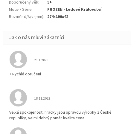
Doporučený věk
:
5+
Motiv / Série
:
FROZEN - Ledové Království
Rozměr d/š/v (mm)
:
274x190x42
Hodnocení obchodu je 5 z 5 hvězdiček.
21.1.2023
+ Rychlé doručení
Hodnocení obchodu je 5 z 5 hvězdiček.
18.11.2022
Velká spokojenost, hračky jsou opravdu výrobky z České
republiky, velmi dobrý poměr kvalita cena.