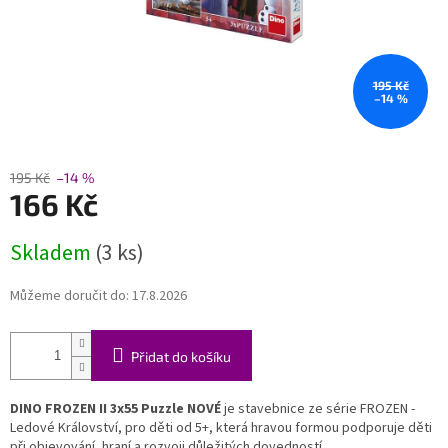
195 Kč
–14 %
195 Kč
–14 %
166 Kč
Měrná
Skladem
(3 ks)
cena:
Můžeme doručit do:
17.8.2026
Přidat do košíku
DINO FROZEN II 3x55 Puzzle NOVÉ
je stavebnice ze série FROZEN -
Ledové Království, pro děti od 5+, která hravou formou podporuje děti
při objevování, hraní a rozvoji důležitých dovedností.