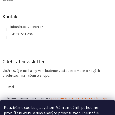
Kontakt
info
@
hrackyzcech.cz
+420315315904
Odebírat newsletter
Vložte svůj e-mail a my vám budeme zasílat informace o nových
produktech na našem e-shopu.
E-mail
Vložením e-mailu souhlasíte s
podmínkami ochrany osobních údajů
Používáme cookies, abychom Vám umožnili pohodlné
PŘIHLÁSIT SE
prohlížení webu a díky analýze provozu webu neustále