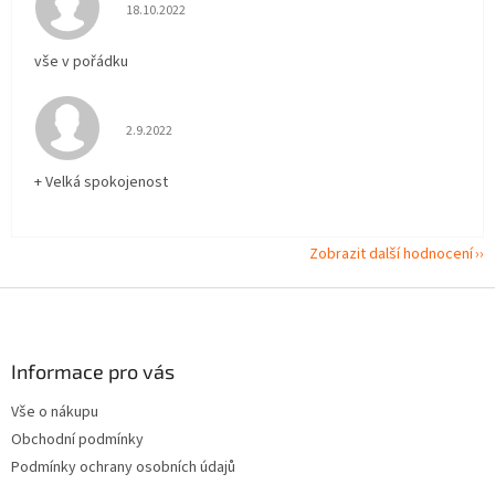
Hodnocení obchodu je 5 z 5 hvězdiček.
18.10.2022
vše v pořádku
Hodnocení obchodu je 5 z 5 hvězdiček.
2.9.2022
+ Velká spokojenost
Zobrazit další hodnocení
Z
á
p
a
Informace pro vás
t
Vše o nákupu
í
Obchodní podmínky
Podmínky ochrany osobních údajů