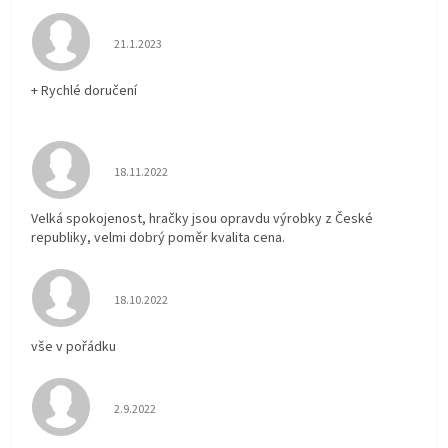
Hodnocení obchodu je 5 z 5 hvězdiček.
21.1.2023
+ Rychlé doručení
Hodnocení obchodu je 5 z 5 hvězdiček.
18.11.2022
Velká spokojenost, hračky jsou opravdu výrobky z České
republiky, velmi dobrý poměr kvalita cena.
Hodnocení obchodu je 5 z 5 hvězdiček.
18.10.2022
vše v pořádku
Hodnocení obchodu je 5 z 5 hvězdiček.
2.9.2022