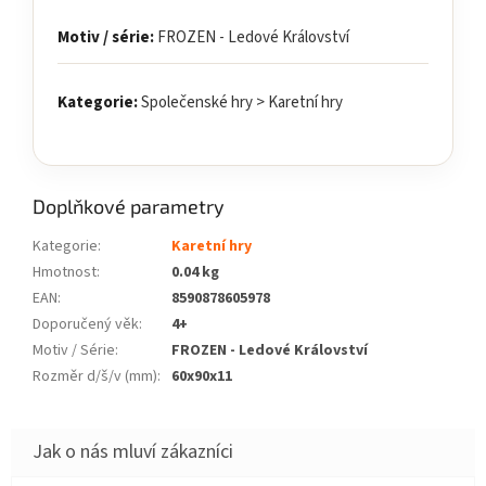
Motiv / série:
FROZEN - Ledové Království
Kategorie:
Společenské hry > Karetní hry
Doplňkové parametry
Kategorie
:
Karetní hry
Hmotnost
:
0.04 kg
EAN
:
8590878605978
Doporučený věk
:
4+
Motiv / Série
:
FROZEN - Ledové Království
Rozměr d/š/v (mm)
:
60x90x11