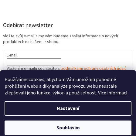
Odebírat newsletter
Vložte svůj e-mail a my vám budeme zasílat informace o nových
produktech na našem e-shopu.
E-mail
Vložením e-mailu souhlasíte s
podmínkami ochrany osobních údajů
Používáme cookies, abychom Vám umožnili pohodlné
PŘIHLÁSIT SE
prohlížení webu a díky analýze provozu webu neustále
zlepšovali jeho funkce, výkon a použitelnost.
Více informací
Nastavení
Vytvořil Shoptet
Souhlasím
Copyright 2026
HRACKYzCECH.cz
. Všechna práva vyhrazena.