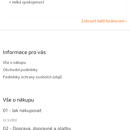
+ Velká spokojenost
Zobrazit další hodnocení
Z
á
p
a
Informace pro vás
t
Vše o nákupu
í
Obchodní podmínky
Podmínky ochrany osobních údajů
Vše o nákupu
01 - Jak nakupovat
12.5.2022
02 - Doprava, dopravné a platby