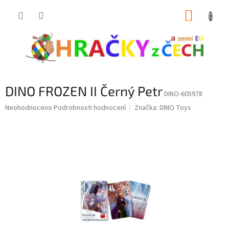
Přejít
NÁKUP
na
obsah
KOŠÍK
DINO FROZEN II Černý Petr
DINO-605978
Průměrné
Neohodnoceno
Podrobnosti hodnocení
Značka:
DINO Toys
hodnocení
produktu
je
0,0
z
5
hvězdiček.