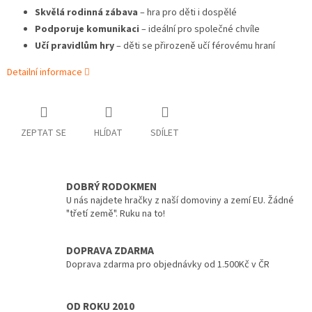
Skvělá rodinná zábava
– hra pro děti i dospělé
Podporuje komunikaci
– ideální pro společné chvíle
Učí pravidlům hry
– děti se přirozeně učí férovému hraní
Detailní informace
ZEPTAT SE
HLÍDAT
SDÍLET
DOBRÝ RODOKMEN
U nás najdete hračky z naší domoviny a zemí EU. Žádné
"třetí země". Ruku na to!
DOPRAVA ZDARMA
Doprava zdarma pro objednávky od 1.500Kč v ČR
OD ROKU 2010