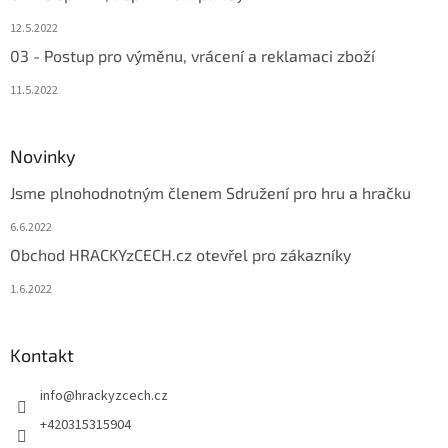
12.5.2022
03 - Postup pro výměnu, vrácení a reklamaci zboží
11.5.2022
Novinky
Jsme plnohodnotným členem Sdružení pro hru a hračku
6.6.2022
Obchod HRACKYzCECH.cz otevřel pro zákazníky
1.6.2022
Kontakt
info
@
hrackyzcech.cz
+420315315904