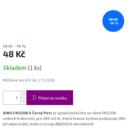
56 Kč
–14 %
56 Kč
–14 %
48 Kč
Měrná
Skladem
(1 ks)
cena:
Můžeme doručit do:
17.8.2026
Přidat do košíku
DINO FROZEN II Černý Petr
je společenská hra ze série FROZEN -
Ledové Království, pro děti od 4+, která hravou formou podporuje děti
při objevování, hraní a rozvoji důležitých dovedností.