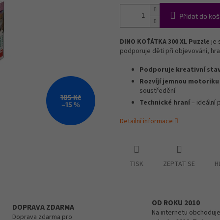
Přidat do koš
DINO KOŤÁTKA 300 XL Puzzle
je 
podporuje děti při objevování, hra
Podporuje kreativní sta
Rozvíjí jemnou motoriku
soustředění
185 Kč
Technické hraní
– ideální 
–15 %
Detailní informace
TISK
ZEPTAT SE
H
OD ROKU 2010
DOPRAVA ZDARMA
Na internetu obchoduje
Doprava zdarma pro