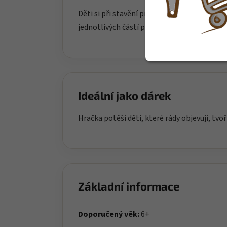
Děti si při stavění procvičují jemnou motor
jednotlivých částí podporuje trpělivost a d
Ideální jako dárek
Hračka potěší děti, které rády objevují, tvoř
Základní informace
Doporučený věk:
6+