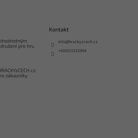
Kontakt
nohodnotným
info
@
hrackyzcech.cz
družení pro hru
+420315315904
HRACKYzCECH.cz
ro zákazníky