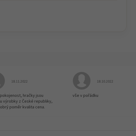
Hodnocení obchodu je 5 z 5 hvězdiček.
Hodnocení obchodu je
18.11.2022
18.10.2022
spokojenost, hračky jsou
vše v pořádku
u výrobky z České republiky,
dobrý poměr kvalita cena.