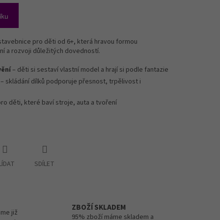
íku
stavebnice pro děti od 6+, která hravou formou
ní a rozvoji důležitých dovedností.
vění
– děti si sestaví vlastní model a hrají si podle fantazie
– skládání dílků podporuje přesnost, trpělivost i
pro děti, které baví stroje, auta a tvoření
LÍDAT
SDÍLET
ZBOŽÍ SKLADEM
me již
95% zboží máme skladem a