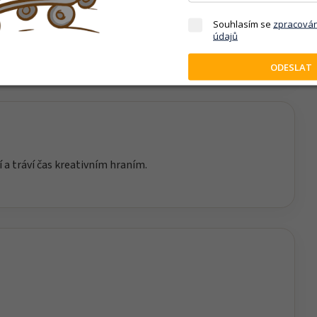
iku, soustředění a technické myšlení. Skládání
Souhlasím se
zpracová
údajů
ává prostor vlastní fantazii při následném hraní.
ODESLAT
í a tráví čas kreativním hraním.