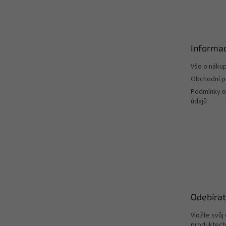
á
p
a
t
Informac
í
Vše o náku
Obchodní 
Podmínky o
údajů
Odebírat
Vložte svůj
produktech