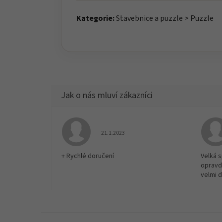
Kategorie:
Stavebnice a puzzle > Puzzle
Hodnocení obchodu je 5 z 5 hvězdiček.
21.1.2023
+ Rychlé doručení
Velká 
opravd
velmi 
Z