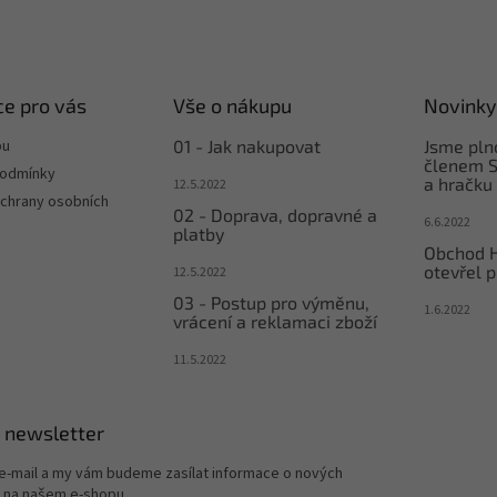
e pro vás
Vše o nákupu
Novinky
pu
01 - Jak nakupovat
Jsme pl
členem S
podmínky
a hračku
12.5.2022
chrany osobních
02 - Doprava, dopravné a
6.6.2022
platby
Obchod 
otevřel p
12.5.2022
03 - Postup pro výměnu,
1.6.2022
vrácení a reklamaci zboží
11.5.2022
 newsletter
 e-mail a my vám budeme zasílat informace o nových
 na našem e-shopu.