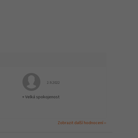
 5 z 5 hvězdiček.
Hodnocení obchodu je 5 z 5 hvězdiček.
2.9.2022
+ Velká spokojenost
Zobrazit další hodnocení