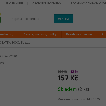
VŠE O NÁKUPU
OBCHODNÍ PODMÍNKY
PODMÍNKY OCHRANY OSOB
HLEDAT
enské hry
Plyšáci, maňásci, loutky
Kreativní a naučné
Au
OŤÁTKA 300 XL Puzzle
DINO-472280
oys
185 Kč
–15 %
157 Kč
Měrná
Skladem
(2 ks)
cena:
Můžeme doručit do:
14.8.2026