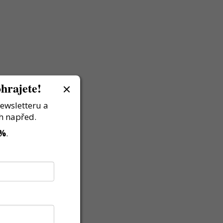
hrajete!
newsletteru a
h napřed.
 %
.