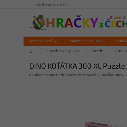
Přejít
info@hrackyzcech.cz
na
obsah
Venkovní hračky
Stavebnice a puzzle
Společ
Domů
Stavebnice a puzzle
Puzzle
DINO K
DINO KOŤÁTKA 300 XL Puzzle
Průměrné
Neohodnoceno
Podrobnosti hodnocení
Značka:
DINO T
hodnocení
produktu
je
0,0
z
5
hvězdiček.