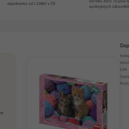
od roku 2010. To jsou 
objednávky od 1.500Kč v ČR
spokojených zákazníků
Dop
Kate
Hmot
EAN
:
Dopo
Rozm
em