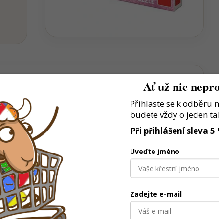
Ať už nic nepro
Přihlaste se k odběru 
estaví vlastní model a hrají si podle fantazie
budete vždy o jeden ta
lků podporuje přesnost, trpělivost i soustředění
Při přihlášení sleva 5
é baví stroje, auta a tvoření
Uveďte jméno
Zadejte e-mail