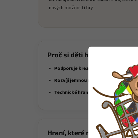
nových možností hry.
Proč si děti hračku oblíbí?
Podporuje kreativní stavění
– děti si s
Rozvíjí jemnou motoriku
– skládání dí
Technické hraní
– ideální pro děti, kter
Hraní, které rozvíjí