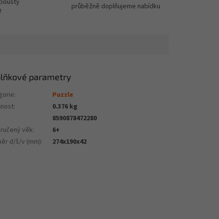
spousty
průběžně doplňujeme nabídku
!
lňkové parametry
gorie
:
Puzzle
nost
:
0.376 kg
8590878472280
ručený věk
:
6+
ěr d/š/v (mm)
:
274x190x42