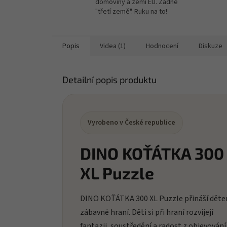
domoviny a zemí EU. Žádné
"třetí země". Ruku na to!
Popis
Videa (1)
Hodnocení
Diskuze
Detailní popis produktu
Vyrobeno v České republice
DINO KOŤÁTKA 300
XL Puzzle
DINO KOŤÁTKA 300 XL Puzzle přináší dět
zábavné hraní. Děti si při hraní rozvíjejí
fantazii, soustředění a radost z objevování