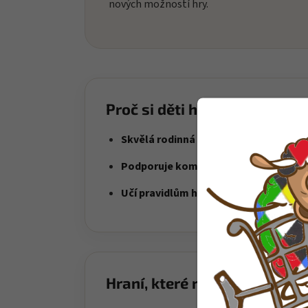
nových možností hry.
Proč si děti hračku oblíbí?
Skvělá rodinná zábava
– hra pro děti i
Podporuje komunikaci
– ideální pro sp
Učí pravidlům hry
– děti se přirozeně u
Hraní, které rozvíjí