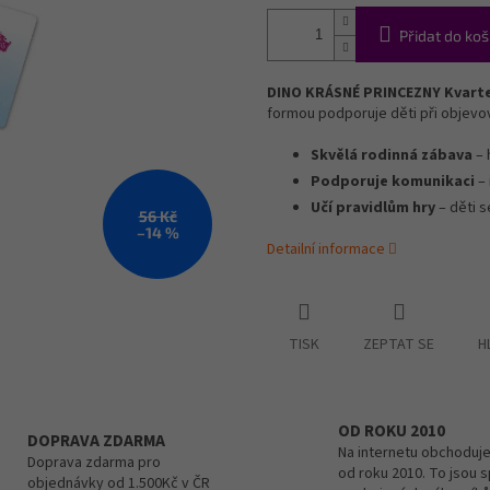
Přidat do koš
DINO KRÁSNÉ PRINCEZNY Kvart
formou podporuje děti při objevová
Skvělá rodinná zábava
– 
Podporuje komunikaci
– 
Učí pravidlům hry
– děti s
56 Kč
–14 %
Detailní informace
TISK
ZEPTAT SE
H
OD ROKU 2010
DOPRAVA ZDARMA
Na internetu obchoduje
Doprava zdarma pro
od roku 2010. To jsou 
objednávky od 1.500Kč v ČR