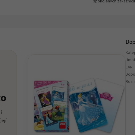
spokojených zákazníků
Dop
Kate
Hmot
EAN
:
Dopo
Rozm
to
í
její