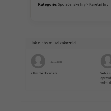
Kategorie:
Společenské hry > Karetní hry
Hodnocení obchodu je 5 z 5 hvězdiček.
21.1.2023
+ Rychlé doručení
Velká 
opravd
velmi 
Z
á