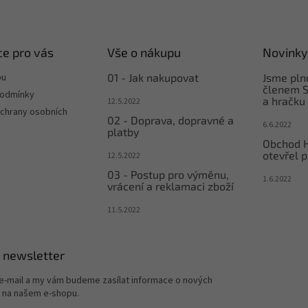
e pro vás
Vše o nákupu
Novinky
pu
01 - Jak nakupovat
Jsme pl
členem S
podmínky
a hračku
12.5.2022
chrany osobních
02 - Doprava, dopravné a
6.6.2022
platby
Obchod 
otevřel p
12.5.2022
03 - Postup pro výměnu,
1.6.2022
vrácení a reklamaci zboží
11.5.2022
 newsletter
 e-mail a my vám budeme zasílat informace o nových
 na našem e-shopu.