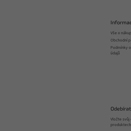
p
a
t
Informac
í
Vše o náku
Obchodní 
Podmínky o
údajů
Odebírat
Vložte svůj
produktech