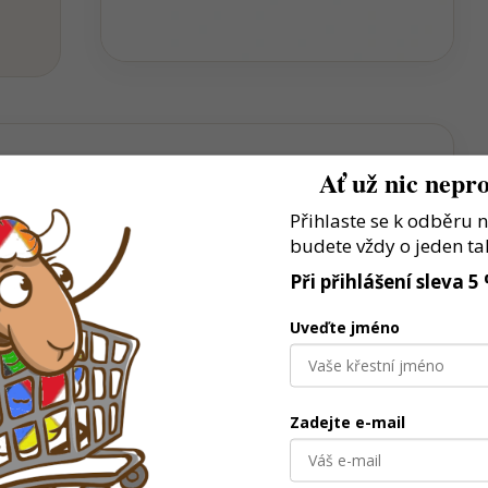
Ať už nic nepro
Přihlaste se k odběru 
 dospělé
budete vždy o jeden ta
olečné chvíle
Při přihlášení sleva 5
čí férovému hraní
Uveďte jméno
Zadejte e-mail