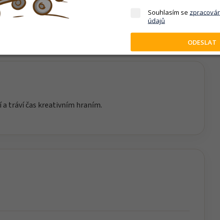
lupracovat, dodržovat pravidla a zvládat první herní
Souhlasím se
zpracová
společně strávený čas.
údajů
ODESLAT
í a tráví čas kreativním hraním.