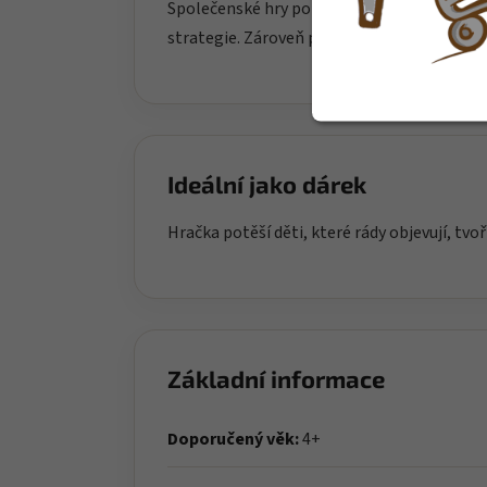
Společenské hry pomáhají dětem učit se spo
strategie. Zároveň podporují komunikaci a 
Ideální jako dárek
Hračka potěší děti, které rády objevují, tvoř
Základní informace
Doporučený věk:
4+