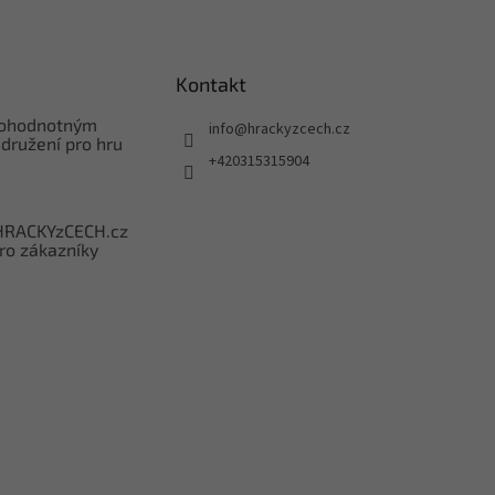
Kontakt
nohodnotným
info
@
hrackyzcech.cz
družení pro hru
+420315315904
HRACKYzCECH.cz
ro zákazníky