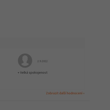
 5 z 5 hvězdiček.
Hodnocení obchodu je 5 z 5 hvězdiček.
2.9.2022
+ Velká spokojenost
Zobrazit další hodnocení