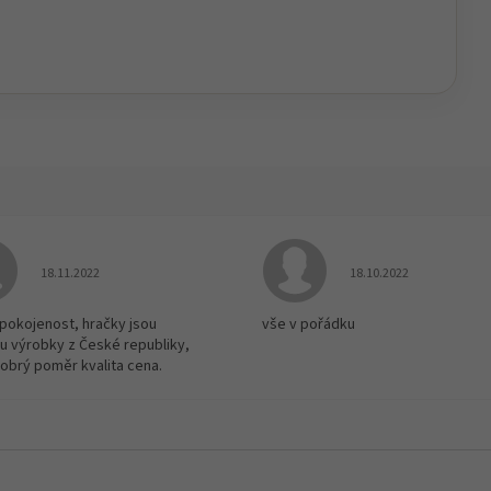
Hodnocení obchodu je 5 z 5 hvězdiček.
Hodnocení obchodu je
18.11.2022
18.10.2022
spokojenost, hračky jsou
vše v pořádku
u výrobky z České republiky,
dobrý poměr kvalita cena.