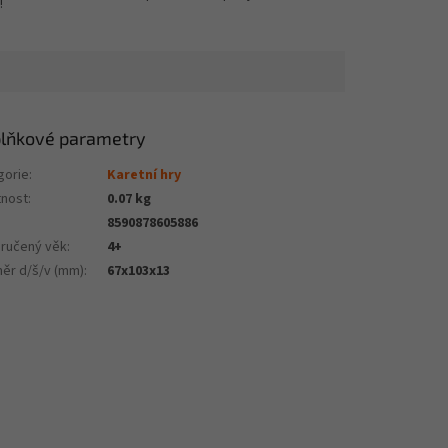
!
lňkové parametry
gorie
:
Karetní hry
nost
:
0.07 kg
8590878605886
ručený věk
:
4+
ěr d/š/v (mm)
:
67x103x13