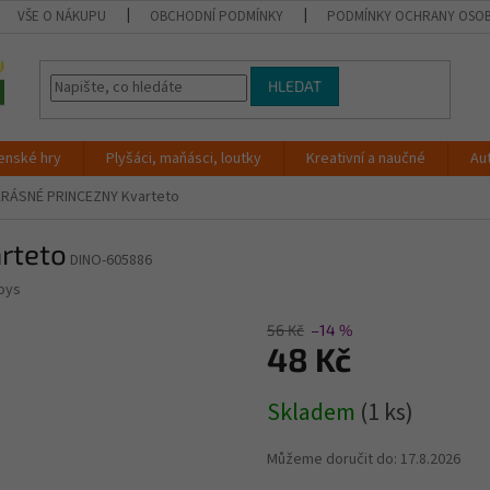
VŠE O NÁKUPU
OBCHODNÍ PODMÍNKY
PODMÍNKY OCHRANY OSOB
HLEDAT
enské hry
Plyšáci, maňásci, loutky
Kreativní a naučné
Au
KRÁSNÉ PRINCEZNY Kvarteto
rteto
DINO-605886
oys
56 Kč
–14 %
48 Kč
Měrná
Skladem
(1 ks)
cena:
Můžeme doručit do:
17.8.2026