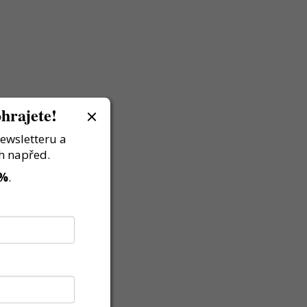
hrajete!
newsletteru a
h napřed.
 %
.