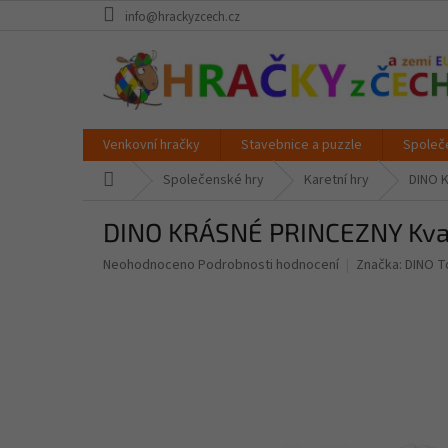
Přejít
info@hrackyzcech.cz
na
obsah
Venkovní hračky
Stavebnice a puzzle
Společ
Domů
Společenské hry
Karetní hry
DINO 
DINO KRÁSNÉ PRINCEZNY Kva
Průměrné
Neohodnoceno
Podrobnosti hodnocení
Značka:
DINO T
hodnocení
produktu
je
0,0
z
5
hvězdiček.