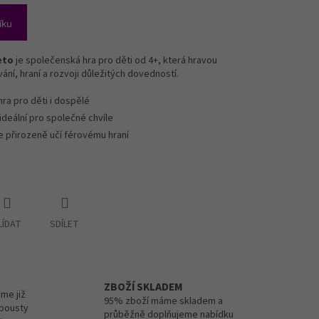
íku
eto
je společenská hra pro děti od 4+, která hravou
ní, hraní a rozvoji důležitých dovedností.
hra pro děti i dospělé
ideální pro společné chvíle
e přirozeně učí férovému hraní
LÍDAT
SDÍLET
ZBOŽÍ SKLADEM
me již
95% zboží máme skladem a
spousty
průběžně doplňujeme nabídku