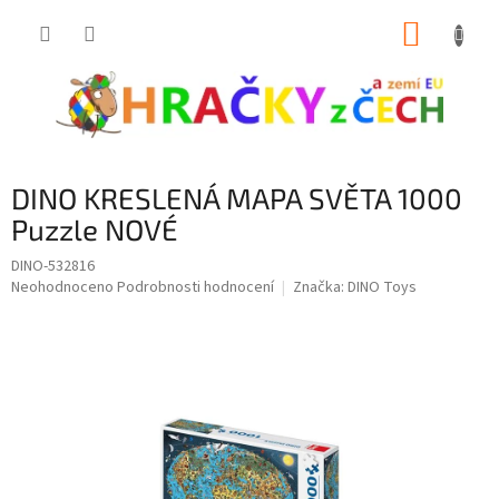
Přejít
NÁKUP
na
obsah
KOŠÍK
DINO KRESLENÁ MAPA SVĚTA 1000
Puzzle NOVÉ
DINO-532816
Průměrné
Neohodnoceno
Podrobnosti hodnocení
Značka:
DINO Toys
hodnocení
produktu
je
0,0
z
5
hvězdiček.