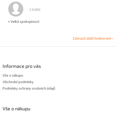
Hodnocení obchodu je 5 z 5 hvězdiček.
2.9.2022
+ Velká spokojenost
Zobrazit další hodnocení
Z
á
p
a
Informace pro vás
t
Vše o nákupu
í
Obchodní podmínky
Podmínky ochrany osobních údajů
Vše o nákupu