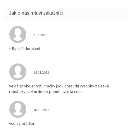
Hodnocení obchodu je 5 z 5 hvězdiček.
21.1.2023
+ Rychlé doručení
Hodnocení obchodu je 5 z 5 hvězdiček.
18.11.2022
Velká spokojenost, hračky jsou opravdu výrobky z České
republiky, velmi dobrý poměr kvalita cena.
Hodnocení obchodu je 5 z 5 hvězdiček.
18.10.2022
vše v pořádku