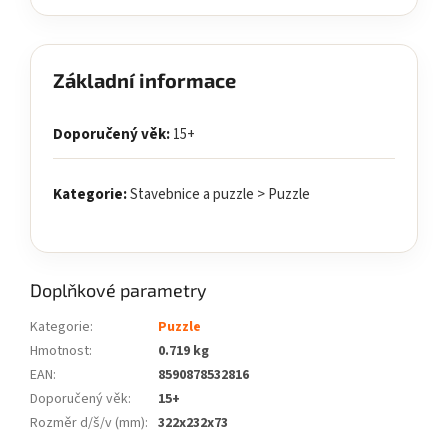
Základní informace
Doporučený věk:
15+
Kategorie:
Stavebnice a puzzle > Puzzle
Doplňkové parametry
Kategorie
:
Puzzle
Hmotnost
:
0.719 kg
EAN
:
8590878532816
Doporučený věk
:
15+
Rozměr d/š/v (mm)
:
322x232x73