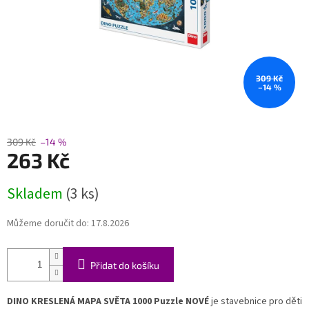
309 Kč
–14 %
309 Kč
–14 %
263 Kč
Měrná
Skladem
(3 ks)
cena:
Můžeme doručit do:
17.8.2026
Přidat do košíku
DINO KRESLENÁ MAPA SVĚTA 1000 Puzzle NOVÉ
je stavebnice pro děti