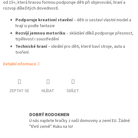
od 15+, která hravou formou podporuje děti při objevování, hraní a
rozvoji důležitých dovedností.
Podporuje kreativní stavění
– děti si sestaví vlastní model a
hrají si podle fantazie
Rozvíjí jemnou motoriku
– skládání dílků podporuje přesnost,
trpělivost i soustředění
Technické hraní
– ideální pro děti, které baví stroje, auta a
tvoření
Detailní informace
ZEPTAT SE
HLÍDAT
SDÍLET
DOBRÝ RODOKMEN
U nás najdete hračky z naší domoviny a zemí EU. Žádné
"třetí země". Ruku na to!