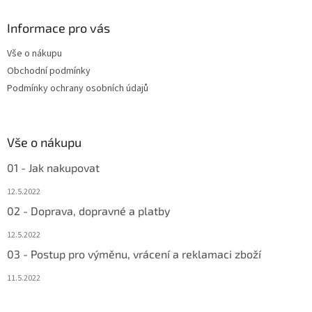
p
a
Informace pro vás
t
Vše o nákupu
í
Obchodní podmínky
Podmínky ochrany osobních údajů
Vše o nákupu
01 - Jak nakupovat
12.5.2022
02 - Doprava, dopravné a platby
12.5.2022
03 - Postup pro výměnu, vrácení a reklamaci zboží
11.5.2022