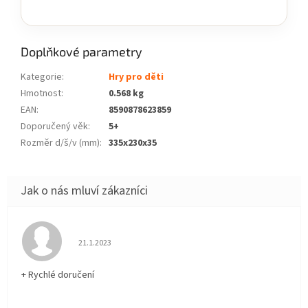
Doplňkové parametry
Kategorie
:
Hry pro děti
Hmotnost
:
0.568 kg
EAN
:
8590878623859
Doporučený věk
:
5+
Rozměr d/š/v (mm)
:
335x230x35
Hodnocení obchodu je 5 z 5 hvězdiček.
21.1.2023
+ Rychlé doručení