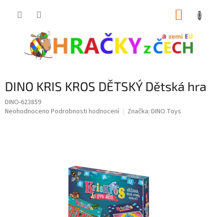
Přejít
NÁKUP
na
obsah
KOŠÍK
DINO KRIS KROS DĚTSKÝ Dětská hra
DINO-623859
Průměrné
Neohodnoceno
Podrobnosti hodnocení
Značka:
DINO Toys
hodnocení
produktu
je
0,0
z
5
hvězdiček.