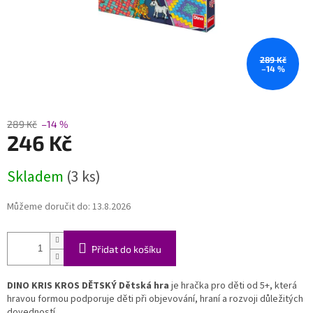
289 Kč
–14 %
289 Kč
–14 %
246 Kč
Měrná
Skladem
(3 ks)
cena:
Můžeme doručit do:
13.8.2026
Přidat do košíku
DINO KRIS KROS DĚTSKÝ Dětská hra
je hračka pro děti od 5+, která
hravou formou podporuje děti při objevování, hraní a rozvoji důležitých
dovedností.