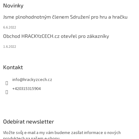
Novinky
Jsme plnohodnotným členem Sdružení pro hru a hračku
6.6.2022
Obchod HRACKYzCECH.cz otevřel pro zákazníky
1.6.2022
Kontakt
info
@
hrackyzcech.cz
+420315315904
Odebírat newsletter
Vložte svůj e-mail a my vám budeme zasílat informace o nových
produktech na našem e-shopu.