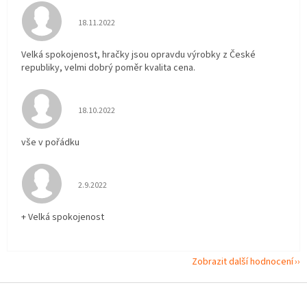
Hodnocení obchodu je 5 z 5 hvězdiček.
18.11.2022
Velká spokojenost, hračky jsou opravdu výrobky z České
republiky, velmi dobrý poměr kvalita cena.
Hodnocení obchodu je 5 z 5 hvězdiček.
18.10.2022
vše v pořádku
Hodnocení obchodu je 5 z 5 hvězdiček.
2.9.2022
+ Velká spokojenost
Zobrazit další hodnocení
Z
á