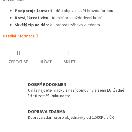
Podporuje fantazii
– děti objevují svět hravou formou
Rozvíjí kreativitu
– ideální pro každodenní hraní
Skvělý tip na dárek
– radost i zábava v jednom
Detailní informace
ZEPTAT SE
HLÍDAT
SDÍLET
DOBRÝ RODOKMEN
U nás najdete hračky z naší domoviny a zemí EU. Žádné
"třetí země". Ruku na to!
DOPRAVA ZDARMA
Doprava zdarma pro objednávky od 1.500Kč v ČR