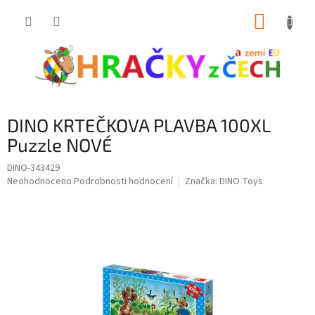
Přejít
NÁKUP
na
obsah
KOŠÍK
DINO KRTEČKOVA PLAVBA 100XL
Puzzle NOVÉ
DINO-343429
Průměrné
Neohodnoceno
Podrobnosti hodnocení
Značka:
DINO Toys
hodnocení
produktu
je
0,0
z
5
hvězdiček.