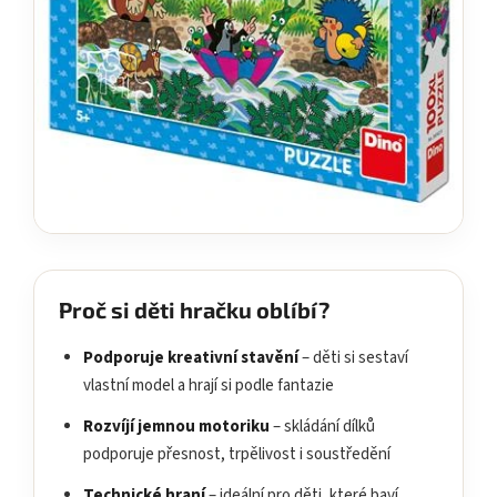
Proč si děti hračku oblíbí?
Podporuje kreativní stavění
– děti si sestaví
vlastní model a hrají si podle fantazie
Rozvíjí jemnou motoriku
– skládání dílků
podporuje přesnost, trpělivost i soustředění
Technické hraní
– ideální pro děti, které baví