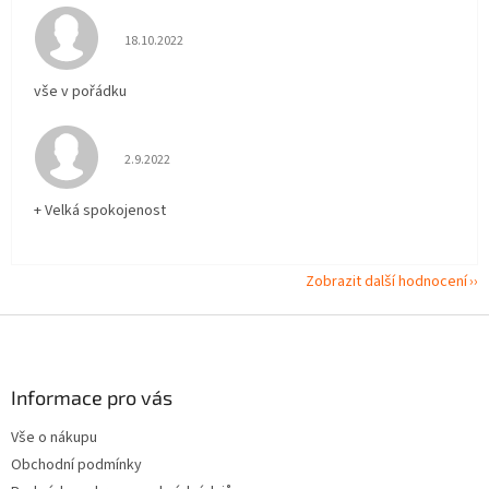
Hodnocení obchodu je 5 z 5 hvězdiček.
18.10.2022
vše v pořádku
Hodnocení obchodu je 5 z 5 hvězdiček.
2.9.2022
+ Velká spokojenost
Zobrazit další hodnocení
Z
á
p
a
Informace pro vás
t
Vše o nákupu
í
Obchodní podmínky