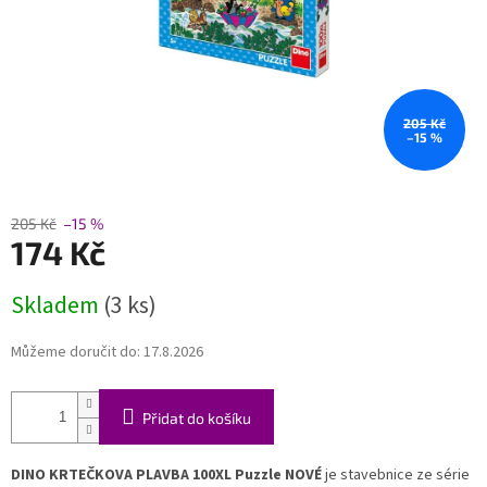
205 Kč
–15 %
205 Kč
–15 %
174 Kč
Měrná
Skladem
(3 ks)
cena:
Můžeme doručit do:
17.8.2026
Přidat do košíku
DINO KRTEČKOVA PLAVBA 100XL Puzzle NOVÉ
je stavebnice ze série