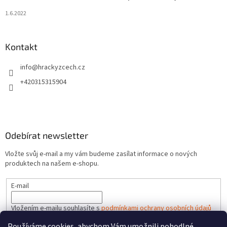
1.6.2022
Kontakt
info
@
hrackyzcech.cz
+420315315904
Odebírat newsletter
Vložte svůj e-mail a my vám budeme zasílat informace o nových
produktech na našem e-shopu.
E-mail
Vložením e-mailu souhlasíte s
podmínkami ochrany osobních údajů
Používáme cookies, abychom Vám umožnili pohodlné