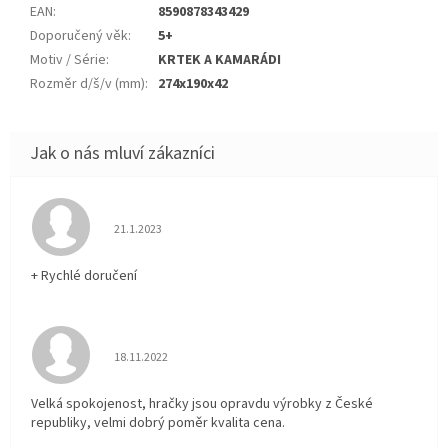
EAN
:
8590878343429
Doporučený věk
:
5+
Motiv / Série
:
KRTEK A KAMARÁDI
Rozměr d/š/v (mm)
:
274x190x42
Hodnocení obchodu je 5 z 5 hvězdiček.
21.1.2023
+ Rychlé doručení
Hodnocení obchodu je 5 z 5 hvězdiček.
18.11.2022
Velká spokojenost, hračky jsou opravdu výrobky z České
republiky, velmi dobrý poměr kvalita cena.