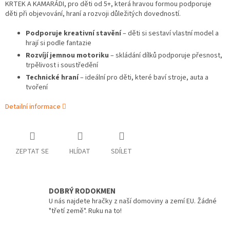
KRTEK A KAMARÁDI, pro děti od 5+, která hravou formou podporuje
děti při objevování, hraní a rozvoji důležitých dovedností.
Podporuje kreativní stavění
– děti si sestaví vlastní model a
hrají si podle fantazie
Rozvíjí jemnou motoriku
– skládání dílků podporuje přesnost,
trpělivost i soustředění
Technické hraní
– ideální pro děti, které baví stroje, auta a
tvoření
Detailní informace
ZEPTAT SE
HLÍDAT
SDÍLET
DOBRÝ RODOKMEN
U nás najdete hračky z naší domoviny a zemí EU. Žádné
"třetí země". Ruku na to!