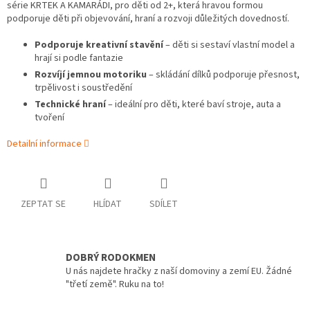
série KRTEK A KAMARÁDI, pro děti od 2+, která hravou formou
podporuje děti při objevování, hraní a rozvoji důležitých dovedností.
Podporuje kreativní stavění
– děti si sestaví vlastní model a
hrají si podle fantazie
Rozvíjí jemnou motoriku
– skládání dílků podporuje přesnost,
trpělivost i soustředění
Technické hraní
– ideální pro děti, které baví stroje, auta a
tvoření
Detailní informace
ZEPTAT SE
HLÍDAT
SDÍLET
DOBRÝ RODOKMEN
U nás najdete hračky z naší domoviny a zemí EU. Žádné
"třetí země". Ruku na to!