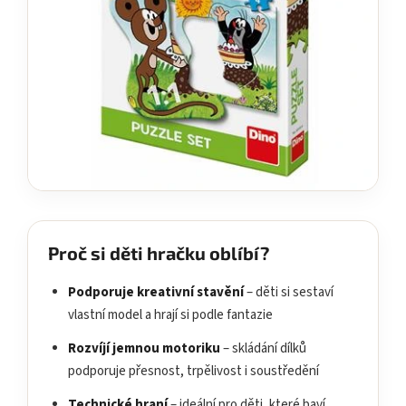
Proč si děti hračku oblíbí?
Podporuje kreativní stavění
– děti si sestaví
vlastní model a hrají si podle fantazie
Rozvíjí jemnou motoriku
– skládání dílků
podporuje přesnost, trpělivost i soustředění
Technické hraní
– ideální pro děti, které baví