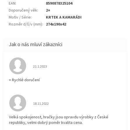
EAN
:
8590878325104
Doporučený věk
:
2+
Motiv / Série
:
KRTEK A KAMARÁDI
Rozměr d/š/v (mm)
:
274x190x42
Hodnocení obchodu je 5 z 5 hvězdiček.
21.1.2023
+ Rychlé doručení
Hodnocení obchodu je 5 z 5 hvězdiček.
18.11.2022
Velká spokojenost, hračky jsou opravdu výrobky z České
republiky, velmi dobrý poměr kvalita cena.