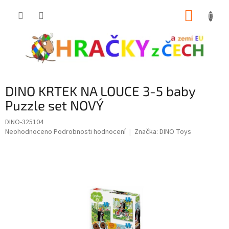
Přejít
NÁKUP
na
obsah
KOŠÍK
DINO KRTEK NA LOUCE 3-5 baby
Puzzle set NOVÝ
DINO-325104
Průměrné
Neohodnoceno
Podrobnosti hodnocení
Značka:
DINO Toys
hodnocení
produktu
je
0,0
z
5
hvězdiček.