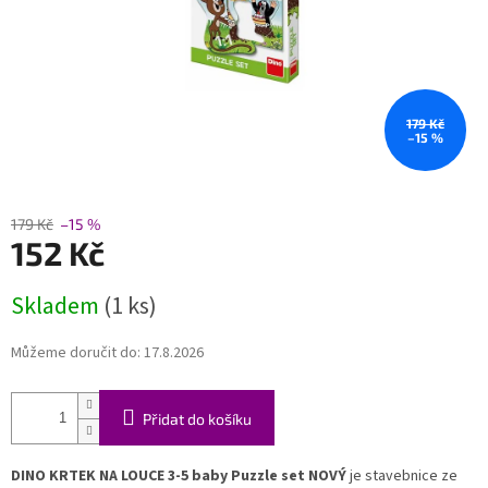
179 Kč
–15 %
179 Kč
–15 %
152 Kč
Měrná
Skladem
(1 ks)
cena:
Můžeme doručit do:
17.8.2026
Přidat do košíku
DINO KRTEK NA LOUCE 3-5 baby Puzzle set NOVÝ
je stavebnice ze