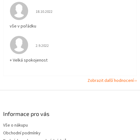
Hodnocení obchodu je 5 z 5 hvězdiček.
18.10.2022
vše v pořádku
Hodnocení obchodu je 5 z 5 hvězdiček.
2.9.2022
+ Velká spokojenost
Zobrazit další hodnocení
Z
á
p
a
Informace pro vás
t
Vše o nákupu
í
Obchodní podmínky