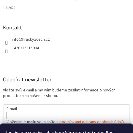
1.6.2022
Kontakt
info
@
hrackyzcech.cz
+420315315904
Odebírat newsletter
Vložte svůj e-mail a my vám budeme zasílat informace o nových
produktech na našem e-shopu.
E-mail
Vložením e-mailu souhlasíte s
podmínkami ochrany osobních údajů
Používáme cookies, abychom Vám umožnili pohodlné