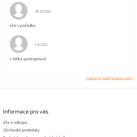
Hodnocení obchodu je 5 z 5 hvězdiček.
18.10.2022
vše v pořádku
Hodnocení obchodu je 5 z 5 hvězdiček.
2.9.2022
+ Velká spokojenost
Zobrazit další hodnocení
Z
á
p
a
Informace pro vás
t
Vše o nákupu
í
Obchodní podmínky