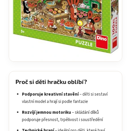
Proč si děti hračku oblíbí?
Podporuje kreativní stavění
– děti si sestaví
vlastní model a hrají si podle fantazie
Rozvíjí jemnou motoriku
– skládání dílků
podporuje přesnost, trpělivost i soustředění
Technické hraní
– ideální pro děti, které baví