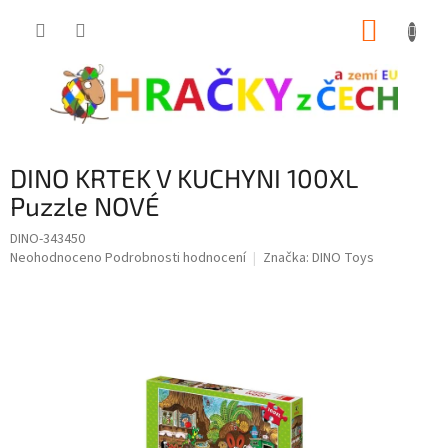
Přejít
NÁKUP
na
obsah
KOŠÍK
DINO KRTEK V KUCHYNI 100XL
Puzzle NOVÉ
DINO-343450
Průměrné
Neohodnoceno
Podrobnosti hodnocení
Značka:
DINO Toys
hodnocení
produktu
je
0,0
z
5
hvězdiček.