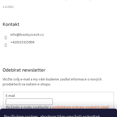
1.6.2022
Kontakt
info
@
hrackyzcech.cz
+420315315904
Odebírat newsletter
Vložte svůj e-mail a my vám budeme zasílat informace o nových
produktech na našem e-shopu.
E-mail
Vložením e-mailu souhlasíte s
podmínkami ochrany osobních údajů
Používáme cookies, abychom Vám umožnili pohodlné