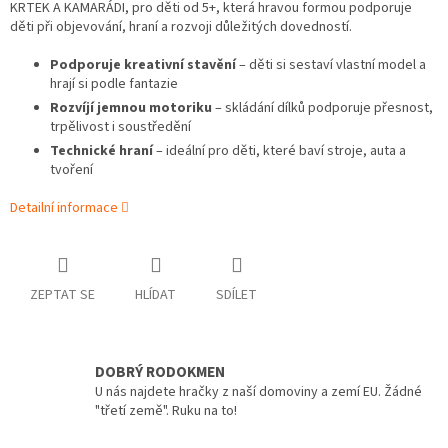
KRTEK A KAMARÁDI, pro děti od 5+, která hravou formou podporuje
děti při objevování, hraní a rozvoji důležitých dovedností.
Podporuje kreativní stavění
– děti si sestaví vlastní model a
hrají si podle fantazie
Rozvíjí jemnou motoriku
– skládání dílků podporuje přesnost,
trpělivost i soustředění
Technické hraní
– ideální pro děti, které baví stroje, auta a
tvoření
Detailní informace
ZEPTAT SE
HLÍDAT
SDÍLET
DOBRÝ RODOKMEN
U nás najdete hračky z naší domoviny a zemí EU. Žádné
"třetí země". Ruku na to!