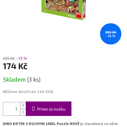
205 Kč
–15 %
205 Kč
–15 %
174 Kč
Měrná
Skladem
(3 ks)
cena:
Můžeme doručit do:
14.8.2026
Přidat do košíku
DINO KRTEK V KUCHYNI 100XL Puzzle NOVÉ
je stavebnice ze série