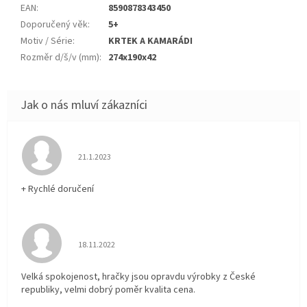
EAN
:
8590878343450
Doporučený věk
:
5+
Motiv / Série
:
KRTEK A KAMARÁDI
Rozměr d/š/v (mm)
:
274x190x42
Hodnocení obchodu je 5 z 5 hvězdiček.
21.1.2023
+ Rychlé doručení
Hodnocení obchodu je 5 z 5 hvězdiček.
18.11.2022
Velká spokojenost, hračky jsou opravdu výrobky z České
republiky, velmi dobrý poměr kvalita cena.