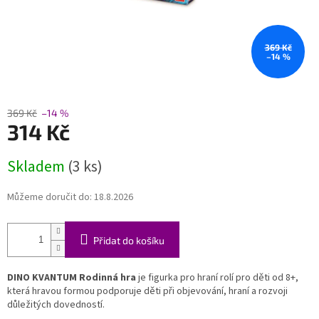
369 Kč
–14 %
369 Kč
–14 %
314 Kč
Měrná
Skladem
(3 ks)
cena:
Můžeme doručit do:
18.8.2026
Přidat do košíku
DINO KVANTUM Rodinná hra
je figurka pro hraní rolí pro děti od 8+,
která hravou formou podporuje děti při objevování, hraní a rozvoji
důležitých dovedností.