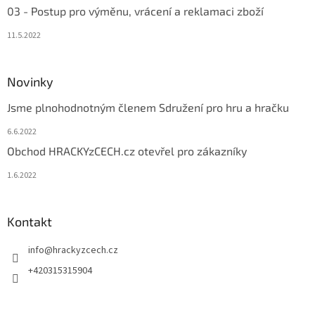
03 - Postup pro výměnu, vrácení a reklamaci zboží
11.5.2022
Novinky
Jsme plnohodnotným členem Sdružení pro hru a hračku
6.6.2022
Obchod HRACKYzCECH.cz otevřel pro zákazníky
1.6.2022
Kontakt
info
@
hrackyzcech.cz
+420315315904