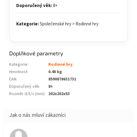
Doporučený věk:
8+
Kategorie:
Společenské hry > Rodinné hry
Doplňkové parametry
Kategorie
:
Rodinné hry
Hmotnost
:
0.45 kg
EAN
:
8590878631731
Doporučený věk
:
8+
Rozměr d/š/v (mm)
:
202x202x53
Hodnocení obchodu je 5 z 5 hvězdiček.