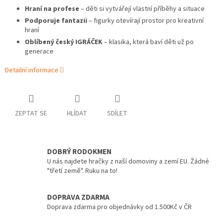
Hraní na profese
– děti si vytvářejí vlastní příběhy a situace
Podporuje fantazii
– figurky otevírají prostor pro kreativní
hraní
Oblíbený český IGRÁČEK
– klasika, která baví děti už po
generace
Detailní informace
ZEPTAT SE
HLÍDAT
SDÍLET
DOBRÝ RODOKMEN
U nás najdete hračky z naší domoviny a zemí EU. Žádné
"třetí země". Ruku na to!
DOPRAVA ZDARMA
Doprava zdarma pro objednávky od 1.500Kč v ČR