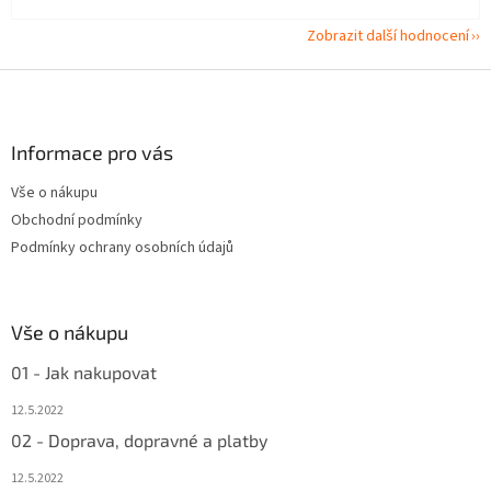
Zobrazit další hodnocení
Z
á
p
a
Informace pro vás
t
Vše o nákupu
í
Obchodní podmínky
Podmínky ochrany osobních údajů
Vše o nákupu
01 - Jak nakupovat
12.5.2022
02 - Doprava, dopravné a platby
12.5.2022