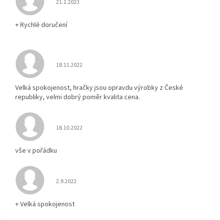
21.1.2023
+ Rychlé doručení
Hodnocení obchodu je 5 z 5 hvězdiček.
18.11.2022
Velká spokojenost, hračky jsou opravdu výrobky z České
republiky, velmi dobrý poměr kvalita cena.
Hodnocení obchodu je 5 z 5 hvězdiček.
18.10.2022
vše v pořádku
Hodnocení obchodu je 5 z 5 hvězdiček.
2.9.2022
+ Velká spokojenost