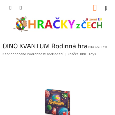
Přejít
NÁKUP
na
obsah
KOŠÍK
DINO KVANTUM Rodinná hra
DINO-631731
Průměrné
Neohodnoceno
Podrobnosti hodnocení
Značka:
DINO Toys
hodnocení
produktu
je
0,0
z
5
hvězdiček.